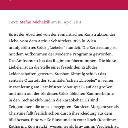
DdB-map
Kalender
Premierensuche
Text:
Stefan Michalzik
am 18. April 2011
Festival-Planer
Es ist der Abschied von der romantischen Konstruktion der
Hefte
Liebe, vom dem Arthur Schnitzlers 1895 in Wien
uraufgeführtes Stück „Liebelei“ handelt. Die Zerstreuung ist
Alle Hefte
mit dem Aufkommen der Moderne Programm geworden.
Leseproben
Das Amüsement hat das Regiment übernommen. Die bloße
Liebelei ist an die Stelle einer fesselnden Kraft der
Podcast
Leidenschaften getreten. Stephan Kimmig schickt das
Service
zentrale Quartett der Schnitzler’schen ,,Liebelei“ in seiner
Inszenierung am Frankfurter Schauspiel – auf der großen
Shop / Abo
und nicht auf der für dieses Stück üblichen Kammerbühne –
Newsletter
in den Technoklub und in die Karaokebar. Es sind
Redaktion
Zeitgenossen, die uns da begegnen. Kathleen Morgeneyer als
Christine fällt freilich schon durch ihre Kleidung aus dem
Autor:innen
Bild heraus. Eine weiße Bluse und ein roter Rock (Kostüme:
Partner
Katharina Kownatzki) weisen sie als brav aus im Vergleich zu