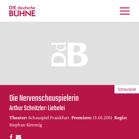
Kritiken
Schauspiel
Musiktheater
Tanz
Crossover
Bühnenwelt
Festivals & Veranstaltungen
Schauspiel
Menschen & Theater
Die Nervenschauspielerin
Themen
Arthur Schnitzler: Liebelei
Internationales
Theater:
Schauspiel Frankfurt
Premiere:
13.01.2011
Regie:
Nachrufe
Stephan Kimmig
Medientipps