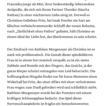
Mediadaten
Franziska Junge als Mizi, ihrer bodenständig-lebensnahen
Antipodin, die sich mit ihrem Partner Theodor (Sascha
Suche
Nathan) in einer nüchternen Liebe einig ist. Derweil es
Christines Geliebten Fritz, bei Isaak Dentler ein hart am
Klischee vorbeischrammender Schluffi der neuen Boheme,
nach „Zärtlichkeit ohne Pathos“ gelüstet, hält Christine an
einem Ideal der Liebe fest, das überkommen zu sein scheint.
Der Eindruck von Kathleen Morgeneyer als Christine ist so
stark wie problematisch. Die Gestalt dieser spindeldürren
Frau ist in einem fort manisch zerquält; es ist ein stetes
Zubbeln und Nesteln mit den Fingern, das Gesicht, ja der
ganze Körper scheint rettungslos vom Leid beherrscht. Die
hoffnungslose Hingabe findet nur für kurze Momente einen
Widerhall bei Fritz, der einer Affäre mit einer verheirateten
Frau wegen zum Duell gefordert wird und schließlich stirbt.
Kathleen Morgeneyer wurde bei der Premiere mit einem
kräftigen Schlussapplaus bedacht. Das Spiel dieser
Nervenschauspielerin ist fraglos ein bemerkenswertes