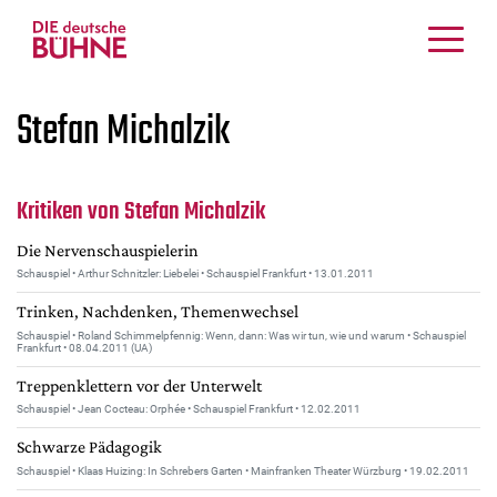
Kritiken
Stefan Michalzik
Schauspiel
Musiktheater
Tanz
Kritiken von Stefan Michalzik
Crossover
Die Nervenschauspielerin
Bühnenwelt
Schauspiel • Arthur Schnitzler: Liebelei • Schauspiel Frankfurt • 13.01.2011
Festivals & Veranstaltungen
Trinken, Nachdenken, Themenwechsel
Menschen & Theater
Schauspiel • Roland Schimmelpfennig: Wenn, dann: Was wir tun, wie und warum • Schauspiel
Frankfurt • 08.04.2011 (UA)
Themen
Treppenklettern vor der Unterwelt
Internationales
Schauspiel • Jean Cocteau: Orphée • Schauspiel Frankfurt • 12.02.2011
Nachrufe
Schwarze Pädagogik
Medientipps
Schauspiel • Klaas Huizing: In Schrebers Garten • Mainfranken Theater Würzburg • 19.02.2011