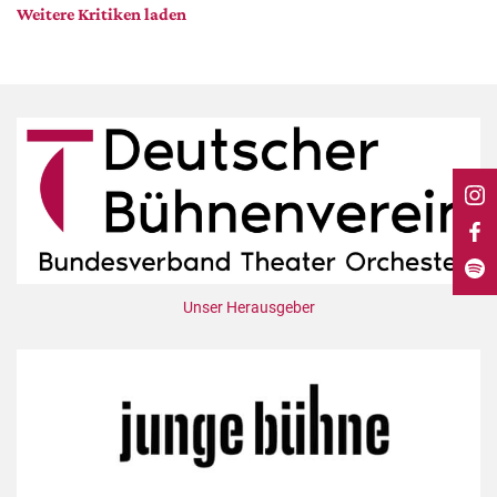
DdB-map
Weitere Kritiken laden
Kalender
Premierensuche
Festival-Planer
Hefte
Alle Hefte
Leseproben
Podcast
Service
Unser Herausgeber
Shop / Abo
Newsletter
Redaktion
Autor:innen
Partner