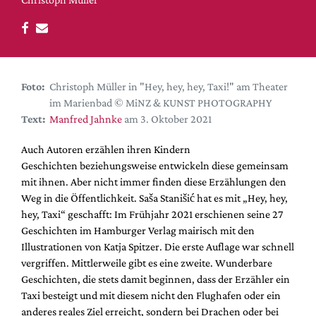
DdB-map
Kalender
Premierensuche
Festival-Planer
Foto:
Christoph Müller in "Hey, hey, hey, Taxi!" am Theater
Hefte
im Marienbad © MiNZ & KUNST PHOTOGRAPHY
Text:
Manfred Jahnke
am 3. Oktober 2021
Alle Hefte
Leseproben
Auch Autoren erzählen ihren Kindern
Geschichten beziehungsweise entwickeln diese gemeinsam
Podcast
mit ihnen. Aber nicht immer finden diese Erzählungen den
Service
Weg in die Öffentlichkeit. Saša Stanišić hat es mit „Hey, hey,
hey, Taxi“ geschafft: Im Frühjahr 2021 erschienen seine 27
Shop / Abo
Geschichten im Hamburger Verlag mairisch mit den
Newsletter
Illustrationen von Katja Spitzer. Die erste Auflage war schnell
Redaktion
vergriffen. Mittlerweile gibt es eine zweite. Wunderbare
Geschichten, die stets damit beginnen, dass der Erzähler ein
Autor:innen
Taxi besteigt und mit diesem nicht den Flughafen oder ein
Partner
anderes reales Ziel erreicht, sondern bei Drachen oder bei