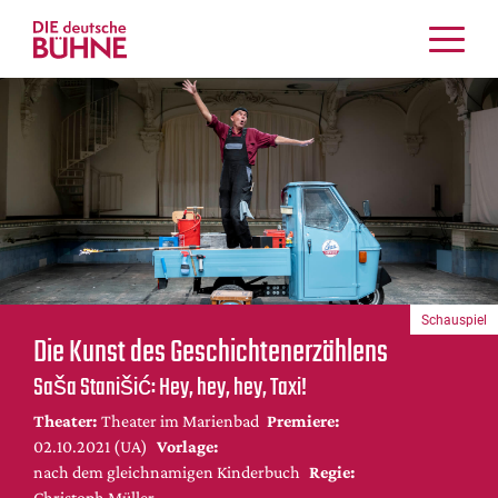
Kritiken
Schauspiel
Musiktheater
Tanz
Crossover
Bühnenwelt
Festivals & Veranstaltungen
Schauspiel
Menschen & Theater
Die Kunst des Geschichtenerzählens
Themen
Saša Stanišić: Hey, hey, hey, Taxi!
Internationales
Theater:
Theater im Marienbad
Premiere:
Nachrufe
02.10.2021 (UA)
Vorlage:
Medientipps
nach dem gleichnamigen Kinderbuch
Regie:
Christoph Müller