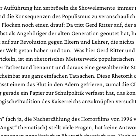
r Aufführung hin zerbröseln die Showelemente immer 
nd die Konsequenzen des Populismus zu veranschaulic
 Flocken noch einen drauf: Da tritt Gerd Ritter auf, der s
lbst als Angehöriger der alten Generation geoutet hat, h
t auf zur Revolution gegen Eltern und Lehrer, die nichts
er Welt getan haben und tun. Was hier Gerd Ritter und
ickeln, ist ein rhetorisches Meisterwerk populistische
ler Tatbestand benannt und daraus eine gewaltbereite St
scheinbar aus ganz einfachen Tatsachen. Diese Rhetorik 
ässt einem das Blut in den Adern gefrieren, zumal die 
erade ein Papier zur Schulpolitik verfasst hat, das kon
ogischeTradition des Kaiserreichs anzuknüpfen versucht
m“ (ach ja, die Nacherzählung des Horrorfilms von 1996 
Angst“ thematisch) stellt viele Fragen, hat keine Antwo
sequenzen populistischer Rhetorik drastisch vor. Nach 