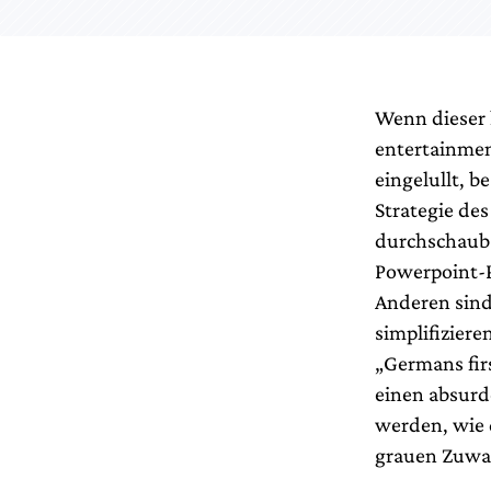
Wenn dieser 
entertainmen
eingelullt, b
Strategie de
durchschauba
Powerpoint-P
Anderen sind
simplifizier
„Germans fir
einen absurd
werden, wie 
grauen Zuwa