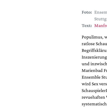
Foto:
Ensem
Stuttg
Text:
Manfr
Populimus, w
ratlose Schau
Begriffskläru
Inszenierung
und inzwisch
Marienbad Fr
Ensemble Stu
wird Sex ver
Schauspieler
revuehaften 
systematisch 