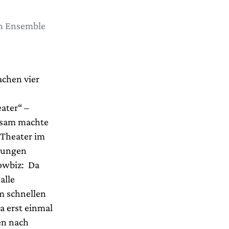
n Ensemble
chen vier
ater“ –
ksam machte
 Theater im
Jungen
owbiz: Da
alle
m schnellen
 erst einmal
en nach