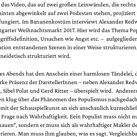
 das Video, das auf zwei großen Leinwänden, die rechts
inten abgewinkelt auf zwei Podesten stehen, projiziert 
ungiert. Im Bananenkostüm interviewt Alexander Redw
tgarter Weihnachtsmarkt 2017. Hier wird das Thema Po
griffsdefinition, Ursachen wie Angst etc. – aufgegliedert
ation entstandenen Szenen in einer Weise strukturieren,
neidetisch strukturiert wird.
es Abends hat den Anschein einer harmlosen Tändelei, d
arke Präsenz der DarstellerInnen – neben Alexander Red
, Sibel Polat und Gerd Ritter – überspielt wird. Anderers
en klug über
das
Phänomen des Populismus nachgedacht
mit der Schauspielkunst an sich anschaulich kurzschließ
ie Frage nach Wahrhaftigkeit. Eein Populist muss nicht 
hauen“, sondern er muss sich als wahrhaftiger Makler de
erieren. Man muss ihm glauben, was es sagt. Vergleichb