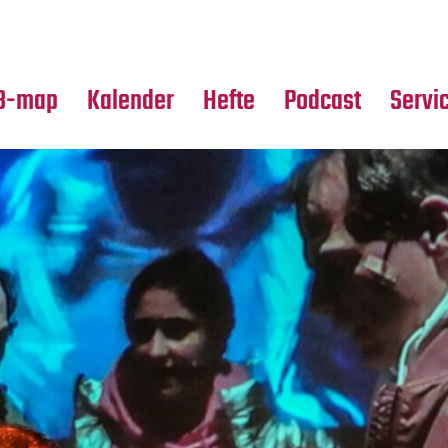
Premierensuche
Alle Hefte
Partne
Festival-Planer
Leseproben
Media
B-map
Kalender
Hefte
Podcast
Servi