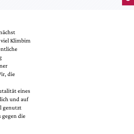
nächst
 viel Klimbim
entliche
g
ner
r, die
talität eines
lich und auf
l genutzt
 gegen die