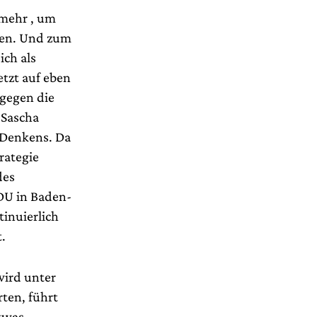
mehr , um
hen. Und zum
ich als
etzt auf eben
 gegen die
 Sascha
n Denkens. Da
rategie
des
CDU in Baden-
tinuierlich
.
wird unter
rten, führt
etwas