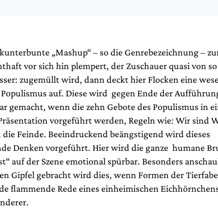
kunterbunte „Mashup“ – so die Genrebezeichnung – zu
thaft vor sich hin plempert, der Zuschauer quasi von so
esser: zugemüllt wird, dann deckt hier Flocken eine wes
s Populismus auf. Diese wird gegen Ende der Aufführun
r gemacht, wenn die zehn Gebote des Populismus in ei
räsentation vorgeführt werden, Regeln wie: Wir sind Wi
 die Feinde. Beeindruckend beängstigend wird dieses
ende Denken vorgeführt. Hier wird die ganze humane Bru
st“ auf der Szene emotional spürbar. Besonders anschau
en Gipfel gebracht wird dies, wenn Formen der Tierfabe
de flammende Rede eines einheimischen Eichhörnchens
nderer.