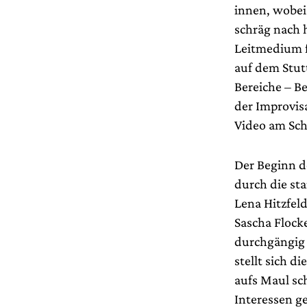
innen, wobei
schräg nach h
Leitmedium f
auf dem Stut
Bereiche – Be
der Improvis
Video am Sch
Der Beginn d
durch die st
Lena Hitzfeld
Sascha Flock
durchgängig 
stellt sich d
aufs Maul sc
Interessen g