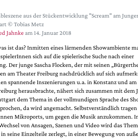
bleszene aus der Stückentwicklung "Scream" am Junge
art © Tobias Metz
ed Jahnke
am 14. Januar 2018
as ist das? Inmitten eines lärmenden Showambiente ma
spielerInnen sich auf die spielerische Suche nach einer
ng. Der junge Sascha Flocken, der mit seinen „Bürgerthe
en am Theater Freiburg nachdrücklich auf sich aufmer
en spannende Inszenierungen u.a. in Konstanz und am
eiburg herausbrachte, nähert sich zusammen mit dem 
ttgart dem Thema in der vollmundigen Sprache des Sh
sprochen, da wird angemacht. Selbstverständlich tragen 
Innen Mikroports, um gegen die Musik anzukommen. I
Wechsel von Ansagen, Szenen und Video wird das Thema
in seine Einzelteile zerlegt, in einer Bewegung von auß