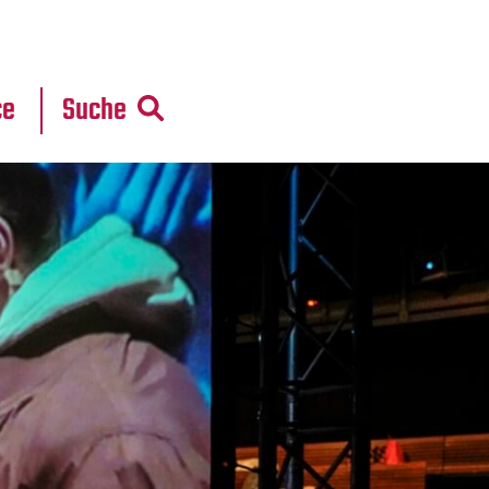
r
daten
ce
Suche