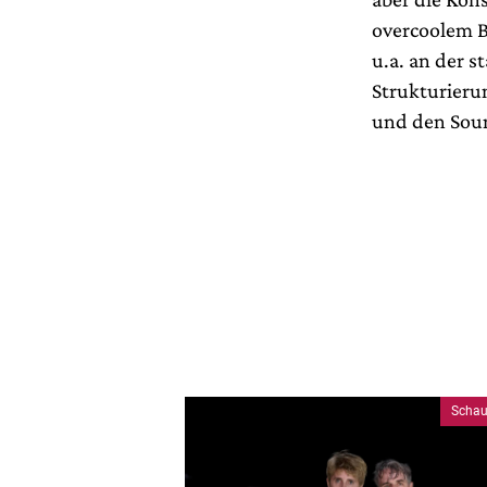
overcoolem B
u.a. an der s
Strukturieru
und den Soun
Schau