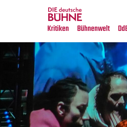
Tanz
Nachrufe
Crossover
Medientipps
Kritiken
Bühnenwelt
Dd