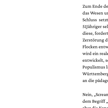
Zum Ende de
das Wesen u
Schluss setzt
51Jähriger se
diese, forder
Zerstörung d
Flocken entw
wird ein rea
entwickelt, 
Populismus l
Württemberg g
an die pädag
Nein, „Screa
dem Begriff „
aber die Kon