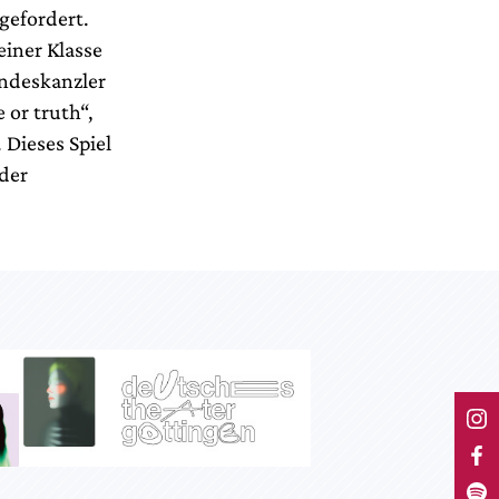
gefordert.
einer Klasse
ndeskanzler
 or truth“,
 Dieses Spiel
 der