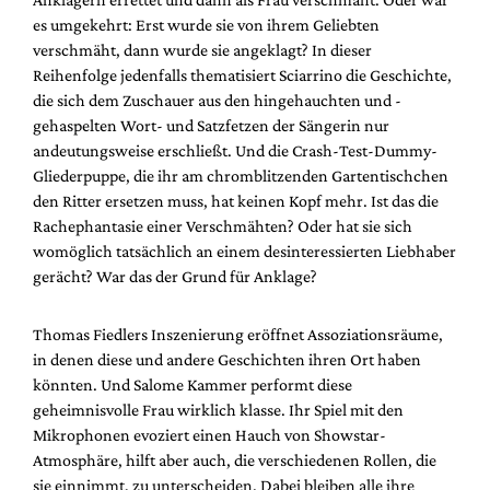
es umgekehrt: Erst wurde sie von ihrem Geliebten
verschmäht, dann wurde sie angeklagt? In dieser
Reihenfolge jedenfalls thematisiert Sciarrino die Geschichte,
die sich dem Zuschauer aus den hingehauchten und -
gehaspelten Wort- und Satzfetzen der Sängerin nur
andeutungsweise erschließt. Und die Crash-Test-Dummy-
Gliederpuppe, die ihr am chromblitzenden Gartentischchen
den Ritter ersetzen muss, hat keinen Kopf mehr. Ist das die
Rachephantasie einer Verschmähten? Oder hat sie sich
womöglich tatsächlich an einem desinteressierten Liebhaber
gerächt? War das der Grund für Anklage?
Thomas Fiedlers Inszenierung eröffnet Assoziationsräume,
in denen diese und andere Geschichten ihren Ort haben
könnten. Und Salome Kammer performt diese
geheimnisvolle Frau wirklich klasse. Ihr Spiel mit den
Mikrophonen evoziert einen Hauch von Showstar-
Atmosphäre, hilft aber auch, die verschiedenen Rollen, die
sie einnimmt, zu unterscheiden. Dabei bleiben alle ihre