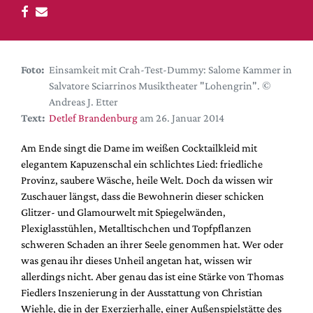
DdB-map
Kalender
Premierensuche
Foto:
Einsamkeit mit Crah-Test-Dummy: Salome Kammer in
Festival-Planer
Salvatore Sciarrinos Musiktheater "Lohengrin". ©
Hefte
Andreas J. Etter
Text:
Detlef Brandenburg
am 26. Januar 2014
Alle Hefte
Leseproben
Am Ende singt die Dame im weißen Cocktailkleid mit
elegantem Kapuzenschal ein schlichtes Lied: friedliche
Podcast
Provinz, saubere Wäsche, heile Welt. Doch da wissen wir
Service
Zuschauer längst, dass die Bewohnerin dieser schicken
Glitzer- und Glamourwelt mit Spiegelwänden,
Shop / Abo
Plexiglasstühlen, Metalltischchen und Topfpflanzen
Newsletter
schweren Schaden an ihrer Seele genommen hat. Wer oder
Redaktion
was genau ihr dieses Unheil angetan hat, wissen wir
allerdings nicht. Aber genau das ist eine Stärke von Thomas
Autor:innen
Fiedlers Inszenierung in der Ausstattung von Christian
Partner
Wiehle, die in der Exerzierhalle, einer Außenspielstätte des