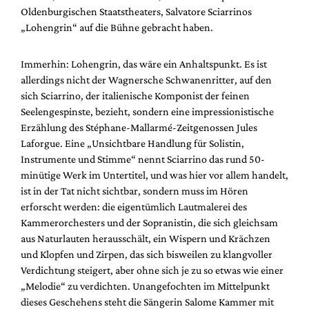
Mediadaten
Oldenburgischen Staatstheaters, Salvatore Sciarrinos
„Lohengrin“ auf die Bühne gebracht haben.
Suche
Immerhin: Lohengrin, das wäre ein Anhaltspunkt. Es ist
allerdings nicht der Wagnersche Schwanenritter, auf den
sich Sciarrino, der italienische Komponist der feinen
Seelengespinste, bezieht, sondern eine impressionistische
Erzählung des Stéphane-Mallarmé-Zeitgenossen Jules
Laforgue. Eine „Unsichtbare Handlung für Solistin,
Instrumente und Stimme“ nennt Sciarrino das rund 50-
minütige Werk im Untertitel, und was hier vor allem handelt,
ist in der Tat nicht sichtbar, sondern muss im Hören
erforscht werden: die eigentümlich Lautmalerei des
Kammerorchesters und der Sopranistin, die sich gleichsam
aus Naturlauten herausschält, ein Wispern und Krächzen
und Klopfen und Zirpen, das sich bisweilen zu klangvoller
Verdichtung steigert, aber ohne sich je zu so etwas wie einer
„Melodie“ zu verdichten. Unangefochten im Mittelpunkt
dieses Geschehens steht die Sängerin Salome Kammer mit