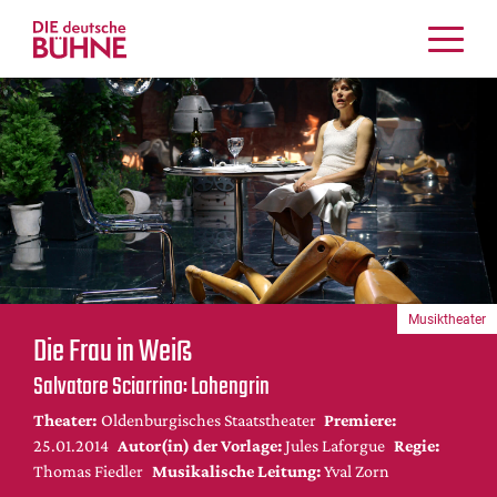
Kritiken
Schauspiel
Musiktheater
Tanz
Crossover
Bühnenwelt
Festivals & Veranstaltungen
Musiktheater
Menschen & Theater
Die Frau in Weiß
Themen
Salvatore Sciarrino: Lohengrin
Internationales
Theater:
Oldenburgisches Staatstheater
Premiere:
Nachrufe
25.01.2014
Autor(in) der Vorlage:
Jules Laforgue
Regie:
Medientipps
Thomas Fiedler
Musikalische Leitung:
Yval Zorn