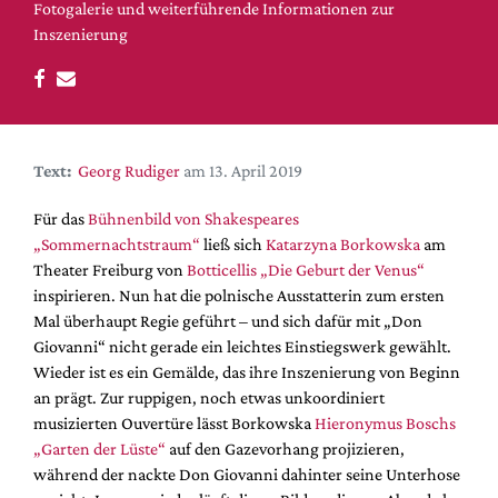
DdB-map
Fotogalerie und weiterführende Informationen zur
Inszenierung
Kalender
Premierensuche
Festival-Planer
Hefte
Text:
Georg Rudiger
am 13. April 2019
Alle Hefte
Für das
Bühnenbild von Shakespeares
Leseproben
„Sommernachtstraum“
ließ sich
Katarzyna Borkowska
am
Podcast
Theater Freiburg von
Botticellis „Die Geburt der Venus“
inspirieren. Nun hat die polnische Ausstatterin zum ersten
Service
Mal überhaupt Regie geführt – und sich dafür mit „Don
Giovanni“ nicht gerade ein leichtes Einstiegswerk gewählt.
Shop / Abo
Wieder ist es ein Gemälde, das ihre Inszenierung von Beginn
Newsletter
an prägt. Zur ruppigen, noch etwas unkoordiniert
Redaktion
musizierten Ouvertüre lässt Borkowska
Hieronymus Boschs
Autor:innen
„Garten der Lüste“
auf den Gazevorhang projizieren,
während der nackte Don Giovanni dahinter seine Unterhose
Partner