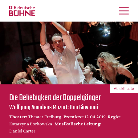
Kritiken
Schauspiel
Musiktheater
Tanz
Crossover
Bühnenwelt
Festivals & Veranstaltungen
Musiktheater
Menschen & Theater
Die Beliebigkeit der Doppelgänger
Themen
Wolfgang Amadeus Mozart: Don Giovanni
Internationales
Theater:
Theater Freiburg
Premiere:
12.04.2019
Regie:
Nachrufe
Katarzyna Borkowska
Musikalische Leitung:
Medientipps
Daniel Carter