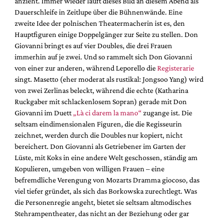
anzieht. Immer wieder läuft dieses Bild an diesem Abend als
Mediadaten
Dauerschleife in Zeitlupe über die Bühnenwände. Eine
Suche
zweite Idee der polnischen Theatermacherin ist es, den
Hauptfiguren einige Doppelgänger zur Seite zu stellen. Don
Giovanni bringt es auf vier Doubles, die drei Frauen
immerhin auf je zwei. Und so rammelt sich Don Giovanni
von einer zur anderen, während Leporello die
Registerarie
singt. Masetto (eher moderat als rustikal: Jongsoo Yang) wird
von zwei Zerlinas beleckt, während die echte (Katharina
Ruckgaber mit schlackenlosem Sopran) gerade mit Don
Giovanni im Duett
„Là ci darem la mano“
zugange ist. Die
seltsam eindimensionalen Figuren, die die Regisseurin
zeichnet, werden durch die Doubles nur kopiert, nicht
bereichert. Don Giovanni als Getriebener im Garten der
Lüste, mit Koks in eine andere Welt geschossen, ständig am
Kopulieren, umgeben von willigen Frauen – eine
befremdliche Verengung von Mozarts Dramma giocoso, das
viel tiefer gründet, als sich das Borkowska zurechtlegt. Was
die Personenregie angeht, bietet sie seltsam altmodisches
Stehrampentheater, das nicht an der Beziehung oder gar