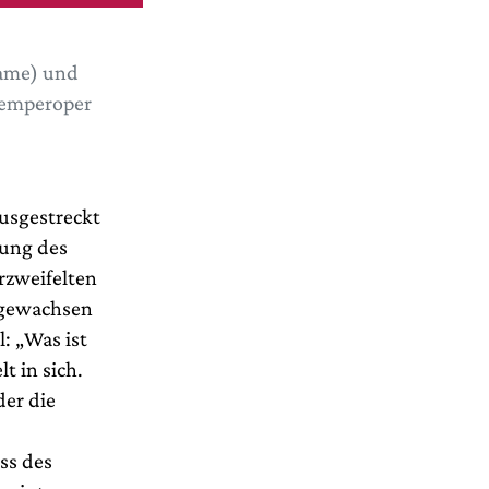
Dame) und
Semperoper
usgestreckt
dung des
rzweifelten
r gewachsen
: „Was ist
t in sich.
der die
ss des