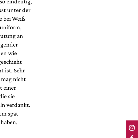
so eindeutig,
st unter der
e bei Weiß
suniform,
deutung an
ragender
len wie
geschieht
 ist. Sehr
s mag nicht
t einer
ie sie
ln verdankt.
nem spät
 haben,