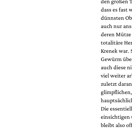
den großen T
dass es fast
dünnsten Obe
auch nur ans
deren Mütze 
totalitäre H
Krenek war. 
Gewürm über 
auch diese n
viel weiter a
zuletzt daran
glimpflichen
hauptsächlic
Die essentiel
einsichtigen
bleibt also o