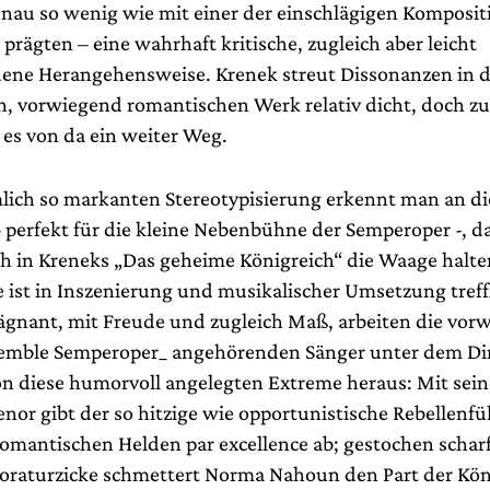
enau so wenig wie mit einer der einschlägigen Komposit
t prägten – eine wahrhaft kritische, zugleich aber leicht
ene Herangehensweise. Krenek streut Dissonanzen in 
, vorwiegend romantischen Werk relativ dicht, doch zur
t es von da ein weiter Weg.
lich so markanten Stereotypisierung erkennt man an di
 perfekt für die kleine Nebenbühne der Semperoper -, 
ch in Kreneks „Das geheime Königreich“ die Waage halten
e ist in Inszenierung und musikalischer Umsetzung treff
ägnant, mit Freude und zugleich Maß, arbeiten die vo
emble Semperoper_ angehörenden Sänger unter dem Di
n diese humorvoll angelegten Extreme heraus: Mit sei
enor gibt der so hitzige wie opportunistische Rebellenf
omantischen Helden par excellence ab; gestochen scharf
oraturzicke schmettert Norma Nahoun den Part der Kön