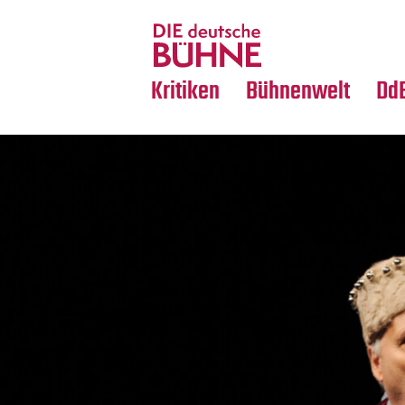
Tanz
Nachrufe
Crossover
Medientipps
Kritiken
Bühnenwelt
Dd