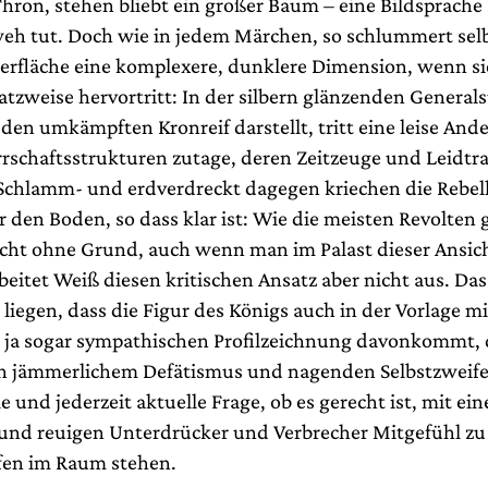
hron, stehen bliebt ein großer Baum – eine Bildsprache 
 weh tut. Doch wie in jedem Märchen, so schlummert selb
rfläche eine komplexere, dunklere Dimension, wenn si
atzweise hervortritt: In der silbern glänzenden General
den umkämpften Kronreif darstellt, tritt eine leise An
errschaftsstrukturen zutage, deren Zeitzeuge und Leidt
Schlamm- und erdverdreckt dagegen kriechen die Rebel
den Boden, so dass klar ist: Wie die meisten Revolten 
icht ohne Grund, auch wenn man im Palast dieser Ansicht
rbeitet Weiß diesen kritischen Ansatz aber nicht aus. Da
 liegen, dass die Figur des Königs auch in der Vorlage mi
, ja sogar sympathischen Profilzeichnung davonkommt, d
h jämmerlichem Defätismus und nagenden Selbstzweife
le und jederzeit aktuelle Frage, ob es gerecht ist, mit ei
 und reuigen Unterdrücker und Verbrecher Mitgefühl zu
ffen im Raum stehen.