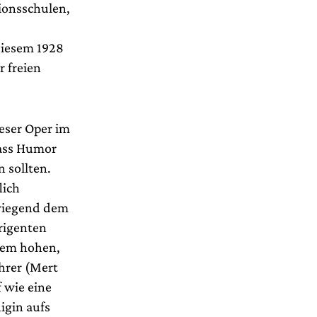
ionsschulen,
diesem 1928
 freien
eser Oper im
dass Humor
 sollten.
lich
rwiegend dem
rigenten
nem hohen,
ührer (Mert
 wie eine
igin aufs