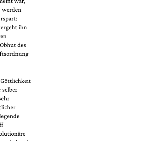
meint war,
us werden
rspart:
tergeht ihn
ven
r Obhut des
haftsordnung
 Göttlichkeit
 selber
sehr
tlicher
liegende
ff
olutionäre