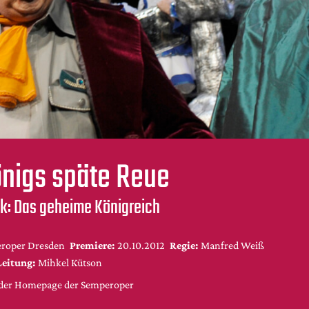
nigs späte Reue
ek: Das geheime Königreich
roper Dresden
Premiere:
20.10.2012
Regie:
Manfred Weiß
Leitung:
Mihkel Kütson
f der Homepage der Semperoper