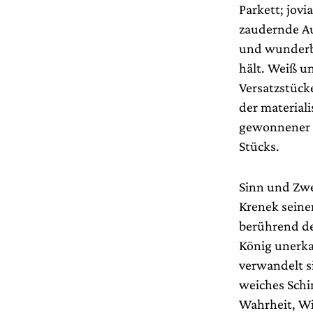
Parkett; jovi
zaudernde Au
und wunderba
hält. Weiß un
Versatzstück
der material
gewonnener E
Stücks.
Sinn und Zwec
Krenek seine
berührend de
König unerkan
verwandelt s
weiches Schi
Wahrheit, Wi