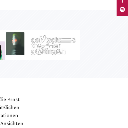
die Ernst
ätzlichen
kationen
n Ansichten