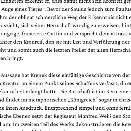
Einakters erkennt er, dass damit nicht sein Kronreif ge
 Auge eines Tieres“. Bevor der Saulus jedoch zum Paul
ihm der obligat schmerzliche Weg der Erkenntnis nicht e
uszieht, sich seiner Herrschaft würdig zu erweisen, hin
ungrige, frustrierte Gattin und verspricht dem attrakti
ührer den Kronreif, den sie mit List und Verführung de
eht und somit auch die letzten Pfeiler der alten Herrsc
en bringt.
Aussage hat Krenek diese einfältige Geschichte von der
 Kreatur an einem Punkt seines Schaffens verfasst, da er
kanntheit erlangt hatte. Die Botschaft ist im Kern eine 
nd findet im metaphorischen „Königreich“ sogar in chris
e ihren Ausdruck. Entsprechend simpel und ohne fern
rische Ebenen setzt der Regisseur Manfred Weiß den Sto
l um: Im zweiten Teil des Werks dekonstruieren die Rev