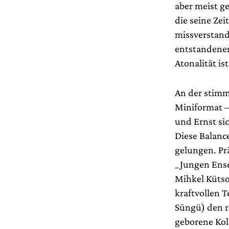
aber meist g
die seine Zei
missverstand
entstandenen
Atonalität is
An der stimm
Miniformat –
und Ernst si
Diese Balanc
gelungen. Pr
_Jungen Ens
Mihkel Kütso
kraftvollen T
Süngü) den r
geborene Kol