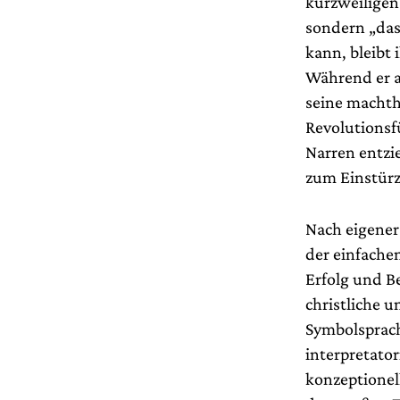
kurzweiligen 
sondern „das
kann, bleibt 
Während er a
seine machth
Revolutionsf
Narren entzi
zum Einstürz
Nach eigener 
der einfachen
Erfolg und Be
christliche u
Symbolsprach
interpretato
konzeptionel