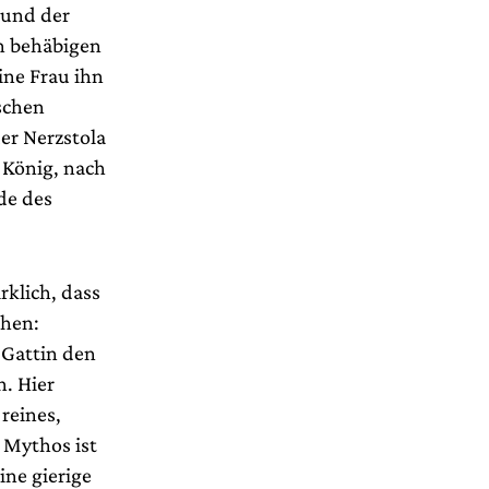
; und der
en behäbigen
ine Frau ihn
ischen
er Nerzstola
 König, nach
de des
rklich, dass
chen:
 Gattin den
n. Hier
reines,
 Mythos ist
ine gierige