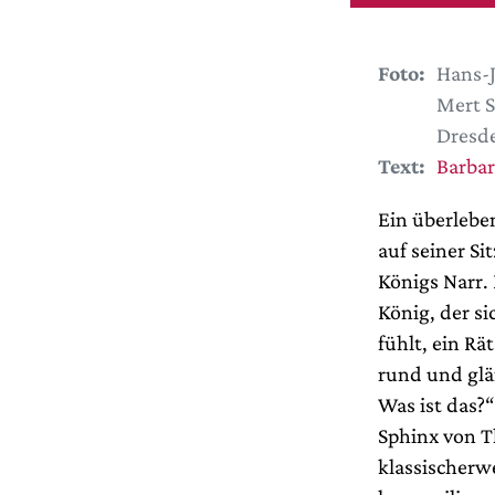
Foto:
Hans-J
Mert S
Dresde
Text:
Barbar
Ein überlebe
auf seiner S
Königs Narr.
König, der s
fühlt, ein Rä
rund und glän
Was ist das?
Sphinx von Th
klassischerwe