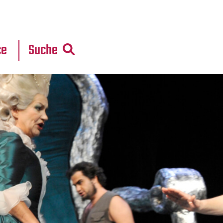
r
daten
ce
Suche