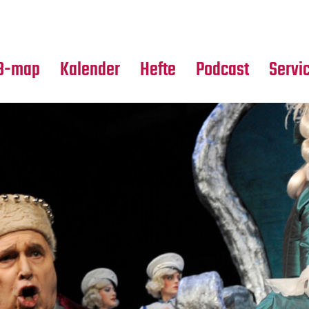
Premierensuche
Alle Hefte
Partne
Festival-Planer
Leseproben
Media
B-map
Kalender
Hefte
Podcast
Servi