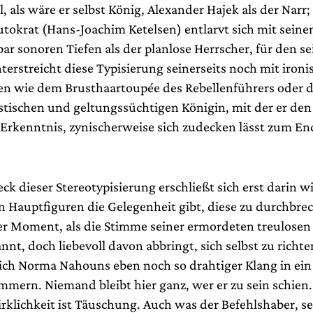
al, als wäre er selbst König, Alexander Hajek als der Narr
tokrat (Hans-Joachim Ketelsen) entlarvt sich mit sein
r sonoren Tiefen als der planlose Herrscher, für den se
terstreicht diese Typisierung seinerseits noch mit iron
en wie dem Brusthaartoupée des Rebellenführers oder d
istischen und geltungssüchtigen Königin, mit der er den
rkenntnis, zynischerweise sich zudecken lässt zum En
k dieser Stereotypisierung erschließt sich erst darin wi
n Hauptfiguren die Gelegenheit gibt, diese zu durchbre
r Moment, als die Stimme seiner ermordeten treulosen
nt, doch liebevoll davon abbringt, sich selbst zu richte
ich Norma Nahouns eben noch so drahtiger Klang in ein 
mmern. Niemand bleibt hier ganz, wer er zu sein schien.
rklichkeit ist Täuschung. Auch was der Befehlshaber, se