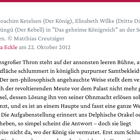
oachim Ketelsen (Der König), Elisabeth Wilke (Dritte 
üngü (Der Rebell) in "Das geheime Königreich" an der 
n. © Matthias Creutziger
a Eckle
am 22. Oktober 2012
nsgroßer Thron steht auf der ansonsten leeren Bühne, a
itzfläche schlummert in königlich purpurner Samtbeklei
 Der zen-philosophisch angehauchte Weise stellt dem ve
ich der revoltierenden Meute vor dem Palast nicht meh
tsel, dessen Lösung ihn von seiner Ohnmacht erlösen soll
zt, und es ist an einem Haupte und fasst eine ganze Wel
“ Die Aufgabenstellung erinnert ans Delphische Orakel o
eben, so simpel scheint die Antwort – doch sie liegt
ise nicht da, wo der König sie vermutet. Erst zum Schlu