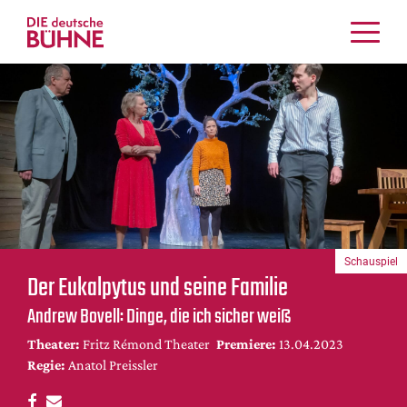
Kritiken
Schauspiel
Musiktheater
Tanz
Crossover
Bühnenwelt
Festivals & Veranstaltungen
Schauspiel
Menschen & Theater
Der Eukalpytus und seine Familie
Themen
Andrew Bovell: Dinge, die ich sicher weiß
Internationales
Theater:
Fritz Rémond Theater
Premiere:
13.04.2023
Nachrufe
Regie:
Anatol Preissler
Medientipps