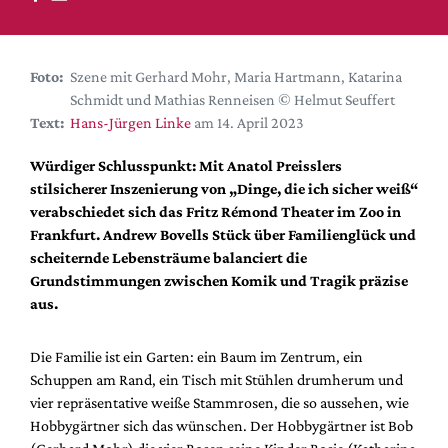
DdB-map
Kalender
Premierensuche
Foto:
Szene mit Gerhard Mohr, Maria Hartmann, Katarina
Schmidt und Mathias Renneisen © Helmut Seuffert
Festival-Planer
Text:
Hans-Jürgen Linke
am 14. April 2023
Hefte
Würdiger Schlusspunkt: Mit Anatol Preisslers
Alle Hefte
stilsicherer Inszenierung von „Dinge, die ich sicher weiß“
Leseproben
verabschiedet sich das Fritz Rémond Theater im Zoo in
Frankfurt. Andrew Bovells Stück über Familienglück und
Podcast
scheiternde Lebensträume balanciert die
Service
Grundstimmungen zwischen Komik und Tragik präzise
aus.
Shop / Abo
Newsletter
Die Familie ist ein Garten: ein Baum im Zentrum, ein
Redaktion
Schuppen am Rand, ein Tisch mit Stühlen drumherum und
Autor:innen
vier repräsentative weiße Stammrosen, die so aussehen, wie
Hobbygärtner sich das wünschen. Der Hobbygärtner ist Bob
Partner