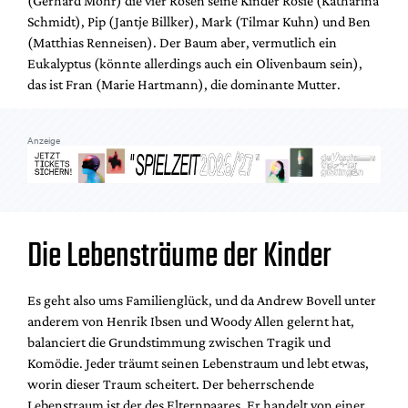
(Gerhard Mohr) die vier Rosen seine Kinder Rosie (Katharina
Mediadaten
Schmidt), Pip (Jantje Billker), Mark (Tilmar Kuhn) und Ben
Suche
(Matthias Renneisen). Der Baum aber, vermutlich ein
Eukalyptus (könnte allerdings auch ein Olivenbaum sein),
das ist Fran (Marie Hartmann), die dominante Mutter.
Anzeige
Die Lebensträume der Kinder
Es geht also ums Familienglück, und da Andrew Bovell unter
anderem von Henrik Ibsen und Woody Allen gelernt hat,
balanciert die Grundstimmung zwischen Tragik und
Komödie. Jeder träumt seinen Lebenstraum und lebt etwas,
worin dieser Traum scheitert. Der beherrschende
Lebenstraum ist der des Elternpaares. Er handelt von einer