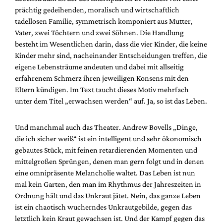
prächtig gedeihenden, moralisch und wirtschaftlich
tadellosen Familie, symmetrisch komponiert aus Mutter,
Vater, zwei Töchtern und zwei Söhnen. Die Handlung
besteht im Wesentlichen darin, dass die vier Kinder, die keine
Kinder mehr sind, nacheinander Entscheidungen treffen, die
eigene Lebensträume andeuten und dabei mit allseitig
erfahrenem Schmerz ihren jeweiligen Konsens mit den
Eltern kündigen. Im Text taucht dieses Motiv mehrfach
unter dem Titel „erwachsen werden“ auf. Ja, so ist das Leben.
Und manchmal auch das Theater. Andrew Bovells „Dinge,
die ich sicher weiß“ ist ein intelligent und sehr ökonomisch
gebautes Stück, mit feinen retardierenden Momenten und
mittelgroßen Sprüngen, denen man gern folgt und in denen
eine omnipräsente Melancholie waltet. Das Leben ist nun
mal kein Garten, den man im Rhythmus der Jahreszeiten in
Ordnung hält und das Unkraut jätet. Nein, das ganze Leben
ist ein chaotisch wucherndes Unkrautgebilde, gegen das
letztlich kein Kraut gewachsen ist. Und der Kampf gegen das