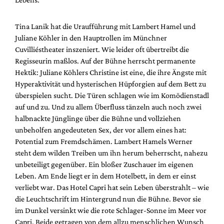
Tina Lanik hat die Uraufführung mit Lambert Hamel und
Juliane Köhler in den Hauptrollen im Münchner
Cuvilliéstheater inszeniert. Wie leider oft übertreibt die
Regisseurin maßlos. Auf der Bühne herrscht permanente
Hektik: Juliane Köhlers Christine ist eine, die ihre Ängste mit
Hyperaktivität und hysterischen Hüpforgien auf dem Bett zu
überspielen sucht. Die Türen schlagen wie im Komödienstadl
auf und zu. Und zu allem Überfluss tänzeln auch noch zwei
halbnackte Jünglinge über die Bühne und vollziehen
unbeholfen angedeuteten Sex, der vor allem eines hat:
Potential zum Fremdschämen. Lambert Hamels Werner
steht dem wilden Treiben um ihn herum beherrscht, nahezu
unbeteiligt gegenüber. Ein bloßer Zuschauer im eigenen
Leben. Am Ende liegt er in dem Hotelbett, in dem er einst
verliebt war. Das Hotel Capri hat sein Leben überstrahlt – wie
die Leuchtschrift im Hintergrund nun die Bühne. Bevor sie
im Dunkel versinkt wie die rote Schlager-Sonne im Meer vor
Capri. Beide getragen von dem allzu menschlichen Wunsch