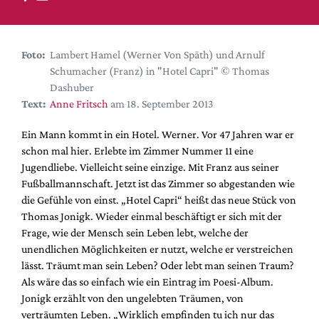
DdB-map
Kalender
Premierensuche
Foto:
Lambert Hamel (Werner Von Späth) und Arnulf
Schumacher (Franz) in "Hotel Capri" © Thomas
Festival-Planer
Dashuber
Hefte
Text:
Anne Fritsch
am 18. September 2013
Alle Hefte
Ein Mann kommt in ein Hotel. Werner. Vor 47 Jahren war er
Leseproben
schon mal hier. Erlebte im Zimmer Nummer 11 eine
Jugendliebe. Vielleicht seine einzige. Mit Franz aus seiner
Podcast
Fußballmannschaft. Jetzt ist das Zimmer so abgestanden wie
Service
die Gefühle von einst. „Hotel Capri“ heißt das neue Stück von
Thomas Jonigk. Wieder einmal beschäftigt er sich mit der
Shop / Abo
Frage, wie der Mensch sein Leben lebt, welche der
Newsletter
unendlichen Möglichkeiten er nutzt, welche er verstreichen
Redaktion
lässt. Träumt man sein Leben? Oder lebt man seinen Traum?
Als wäre das so einfach wie ein Eintrag im Poesi-Album.
Autor:innen
Jonigk erzählt von den ungelebten Träumen, von
Partner
verträumten Leben. „Wirklich empfinden tu ich nur das