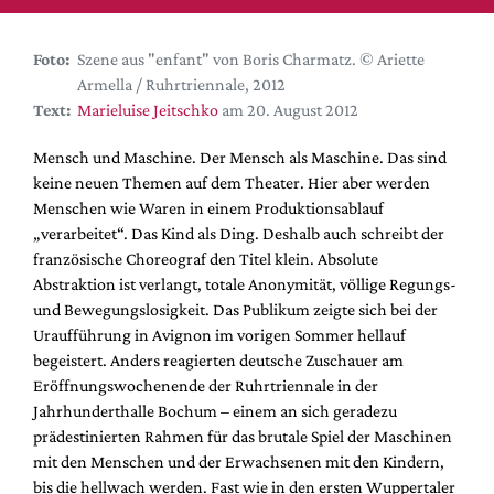
DdB-map
Kalender
Foto:
Szene aus "enfant" von Boris Charmatz. © Ariette
Premierensuche
Armella / Ruhrtriennale, 2012
Text:
Marieluise Jeitschko
am 20. August 2012
Festival-Planer
Hefte
Mensch und Maschine. Der Mensch als Maschine. Das sind
keine neuen Themen auf dem Theater. Hier aber werden
Alle Hefte
Menschen wie Waren in einem Produktionsablauf
Leseproben
„verarbeitet“. Das Kind als Ding. Deshalb auch schreibt der
französische Choreograf den Titel klein. Absolute
Podcast
Abstraktion ist verlangt, totale Anonymität, völlige Regungs-
Service
und Bewegungslosigkeit. Das Publikum zeigte sich bei der
Uraufführung in Avignon im vorigen Sommer hellauf
Shop / Abo
begeistert. Anders reagierten deutsche Zuschauer am
Newsletter
Eröffnungswochenende der Ruhrtriennale in der
Redaktion
Jahrhunderthalle Bochum – einem an sich geradezu
prädestinierten Rahmen für das brutale Spiel der Maschinen
Autor:innen
mit den Menschen und der Erwachsenen mit den Kindern,
Partner
bis die hellwach werden. Fast wie in den ersten Wuppertaler