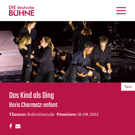
Kritiken
Schauspiel
Musiktheater
Tanz
Crossover
Bühnenwelt
Festivals & Veranstaltungen
Tanz
Menschen & Theater
Das Kind als Ding
Themen
Boris Charmatz: enfant
Internationales
Theater:
Ruhrtriennale
Premiere:
18.08.2012
Nachrufe
Medientipps