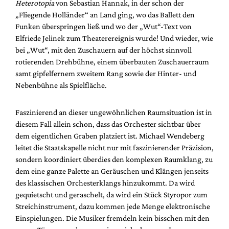
Heterotopia
von Sebastian Hannak, in der schon der
Mediadaten
„Fliegende Holländer“ an Land ging, wo das Ballett den
Suche
Funken überspringen ließ und wo der „Wut“-Text von
Elfriede Jelinek zum Theaterereignis wurde! Und wieder, wie
bei „Wut“, mit den Zuschauern auf der höchst sinnvoll
rotierenden Drehbühne, einem überbauten Zuschauerraum
samt gipfelfernem zweitem Rang sowie der Hinter- und
Nebenbühne als Spielfläche.
Faszinierend an dieser ungewöhnlichen Raumsituation ist in
diesem Fall allein schon, dass das Orchester sichtbar über
dem eigentlichen Graben platziert ist. Michael Wendeberg
leitet die Staatskapelle nicht nur mit faszinierender Präzision,
sondern koordiniert überdies den komplexen Raumklang, zu
dem eine ganze Palette an Geräuschen und Klängen jenseits
des klassischen Orchesterklangs hinzukommt. Da wird
gequietscht und geraschelt, da wird ein Stück Styropor zum
Streichinstrument, dazu kommen jede Menge elektronische
Einspielungen. Die Musiker fremdeln kein bisschen mit den