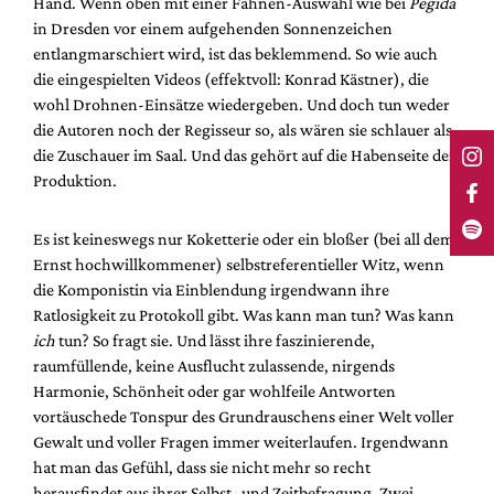
Hand. Wenn oben mit einer Fahnen-Auswahl wie bei
Pegida
in Dresden vor einem aufgehenden Sonnenzeichen
entlangmarschiert wird, ist das beklemmend. So wie auch
die eingespielten Videos (effektvoll: Konrad Kästner), die
wohl Drohnen-Einsätze wiedergeben. Und doch tun weder
die Autoren noch der Regisseur so, als wären sie schlauer als
die Zuschauer im Saal. Und das gehört auf die Habenseite der
Produktion.
Es ist keineswegs nur Koketterie oder ein bloßer (bei all dem
Ernst hochwillkommener) selbstreferentieller Witz, wenn
die Komponistin via Einblendung irgendwann ihre
Ratlosigkeit zu Protokoll gibt. Was kann man tun? Was kann
ich
tun? So fragt sie. Und lässt ihre faszinierende,
raumfüllende, keine Ausflucht zulassende, nirgends
Harmonie, Schönheit oder gar wohlfeile Antworten
vortäuschede Tonspur des Grundrauschens einer Welt voller
Gewalt und voller Fragen immer weiterlaufen. Irgendwann
hat man das Gefühl, dass sie nicht mehr so recht
herausfindet aus ihrer Selbst- und Zeitbefragung. Zwei