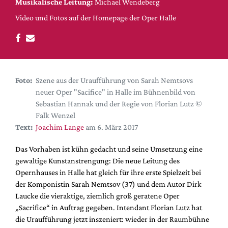
DdB-map
Musikalische Leitung:
Michael Wendeberg
Video und Fotos auf der Homepage der Oper Halle
Kalender
Premierensuche
Festival-Planer
Hefte
Foto:
Szene aus der Uraufführung von Sarah Nemtsovs
Alle Hefte
neuer Oper "Sacifice" in Halle im Bühnenbild von
Sebastian Hannak und der Regie von Florian Lutz ©
Leseproben
Falk Wenzel
Podcast
Text:
Joachim Lange
am 6. März 2017
Service
Das Vorhaben ist kühn gedacht und seine Umsetzung eine
Shop / Abo
gewaltige Kunstanstrengung: Die neue Leitung des
Opernhauses in Halle hat gleich für ihre erste Spielzeit bei
Newsletter
der Komponistin Sarah Nemtsov (37) und dem Autor Dirk
Redaktion
Laucke die vieraktige, ziemlich groß geratene Oper
Autor:innen
„Sacrifice“ in Auftrag gegeben. Intendant Florian Lutz hat
Partner
die Uraufführung jetzt inszeniert: wieder in der Raumbühne