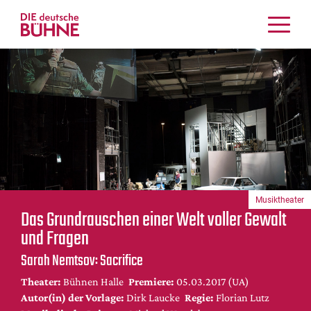
Kritiken
Schauspiel
Musiktheater
Tanz
Crossover
Bühnenwelt
Festivals & Veranstaltungen
Musiktheater
Menschen & Theater
Das Grundrauschen einer Welt voller Gewalt
Themen
und Fragen
Internationales
Sarah Nemtsov: Sacrifice
Nachrufe
Theater:
Bühnen Halle
Premiere:
05.03.2017 (UA)
Medientipps
Autor(in) der Vorlage:
Dirk Laucke
Regie:
Florian Lutz