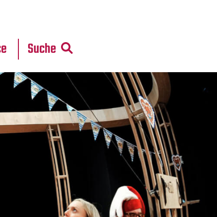
r
daten
ce
Suche