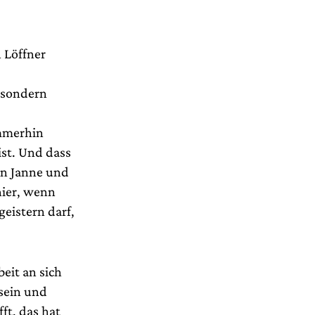
n Löffner
, sondern
immerhin
st. Und dass
on Janne und
hier, wenn
geistern darf,
eit an sich
 sein und
ft, das hat