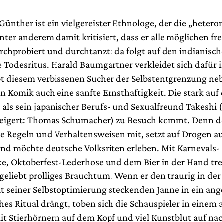
Günther ist ein vielgereister Ethnologe, der die „heter
nter anderem damit kritisiert, dass er alle möglichen f
rchprobiert und durchtanzt: da folgt auf den indianisc
 Todesritus. Harald Baumgartner verkleidet sich dafür
t diesem verbissenen Sucher der Selbstentgrenzung neb
 Komik auch eine sanfte Ernsthaftigkeit. Die stark auf 
, als sein japanischer Berufs- und Sexualfreund Takeshi
steigert: Thomas Schumacher) zu Besuch kommt. Denn de
e Regeln und Verhaltensweisen mit, setzt auf Drogen 
und möchte deutsche Volksriten erleben. Mit Karnevals-
e, Oktoberfest-Lederhose und dem Bier in der Hand trei
geliebt prolliges Brauchtum. Wenn er den traurig in der
it seiner Selbstoptimierung steckenden Janne in ein ang
es Ritual drängt, toben sich die Schauspieler in einem 
t Stierhörnern auf dem Kopf und viel Kunstblut auf na