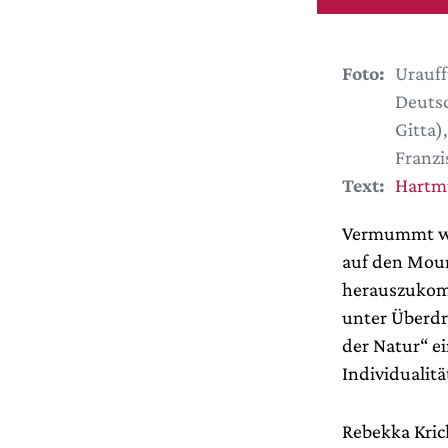
Foto:
Urauff
Deutsc
Gitta)
Franzi
Text:
Hartm
Vermummt wi
auf den Mount
herauszukomm
unter Überdr
der Natur“ ei
Individualitä
Rebekka Kric