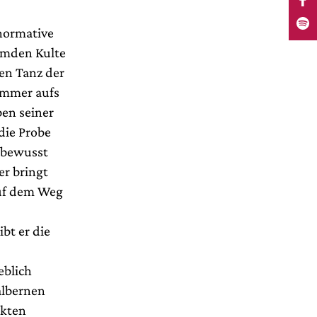
onormative
remden Kulte
hen Tanz der
 immer aufs
en seiner
die Probe
 (bewusst
r bringt
auf dem Weg
bt er die
eblich
albernen
ckten