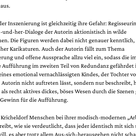
aus.
der Inszenierung ist gleichzeitig ihre Gefahr: Regisseuri
n-und-her-Dialoge der Autorin aktionistisch in wilde
onen. Die Figuren werden dabei nicht genauer kenntlich
eher Karikaturen. Auch der Autorin fällt zum Thema
erung und offene Aussprache allzu viel ein, sodass die 
 Aufführung im zweiten Teil von Redundanz gefährdet i
 eines emotional vernachlässigten Kindes, der Tochter v
e Autorin nicht auftreten lässt, sondern nur beschreibt, 
ls recht aktives dickes, böses Wesen durch die Szenen 
n Gewinn für die Aufführung.
Kricheldorf Menschen bei ihrer modisch-modernen „Arb
reibt, wie sie verdeutlicht, dass jeder identisch mit sich
ill, es aber trotz allem Aus-sich-herausgehen nicht schaf