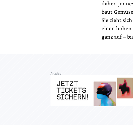
daher. Janne
baut Gemüse ö
Sie zieht si
einen hohen 
ganz auf – b
Anzeige