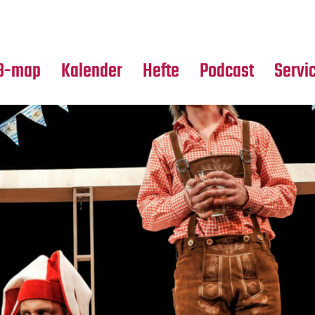
Premierensuche
Alle Hefte
Partne
Festival-Planer
Leseproben
Media
B-map
Kalender
Hefte
Podcast
Servi