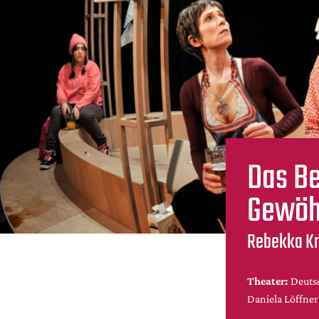
Das Be
Gewöh
Rebekka Kri
Theater:
Deutsc
Daniela Löffner