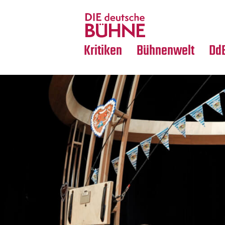
Tanz
Nachrufe
Crossover
Medientipps
Kritiken
Bühnenwelt
Dd