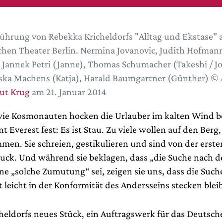
ührung von Rebekka Kricheldorfs "Alltag und Ekstase"
hen Theater Berlin. Nermina Jovanovic, Judith Hofmann
, Jannek Petri (Janne), Thomas Schumacher (Takeshi / Jo
ska Machens (Katja), Harald Baumgartner (Günther) © 
ut Krug
am 21. Januar 2014
e Kosmonauten hocken die Urlauber im kalten Wind b
 Everest fest: Es ist Stau. Zu viele wollen auf den Berg
en. Sie schreien, gestikulieren und sind von der erst
uck. Und während sie beklagen, dass „die Suche nach d
ne „solche Zumutung“ sei, zeigen sie uns, dass die Such
t leicht in der Konformität des Andersseins stecken ble
heldorfs neues Stück, ein Auftragswerk für das Deutsche