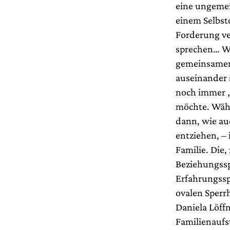
eine ungemei
einem Selbst
Forderung ver
sprechen… We
gemeinsamen 
auseinander 
noch immer „
möchte. Währ
dann, wie au
entziehen, –
Familie. Die
Beziehungsspi
Erfahrungssp
ovalen Sperr
Daniela Löff
Familienaufs