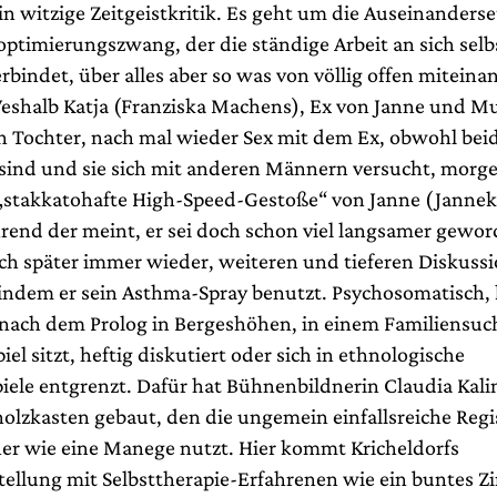
n witzige Zeitgeistkritik. Es geht um die Auseinanders
optimierungszwang, der die ständige Arbeit an sich selb
bindet, über alles aber so was von völlig offen miteina
shalb Katja (Franziska Machens), Ex von Janne und Mu
Tochter, nach mal wieder Sex mit dem Ex, obwohl beid
sind und sie sich mit anderen Männern versucht, morge
stakkatohafte High-Speed-Gestoße“ von Janne (Jannek 
end der meint, er sei doch schon viel langsamer gewor
ch später immer wieder, weiteren und tieferen Diskuss
 indem er sein Asthma-Spray benutzt. Psychosomatisch, 
, nach dem Prolog in Bergeshöhen, in einem Familiensuc
el sitzt, heftig diskutiert oder sich in ethnologische
iele entgrenzt. Dafür hat Bühnenbildnerin Claudia Kali
holzkasten gebaut, den die ungemein einfallsreiche Regi
ner wie eine Manege nutzt. Hier kommt Kricheldorfs
tellung mit Selbsttherapie-Erfahrenen wie ein buntes Zi