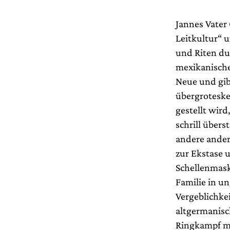
Jannes Vater 
Leitkultur“ u
und Riten du
mexikanische
Neue und gib
übergrotesken
gestellt wird
schrill über
andere ander
zur Ekstase 
Schellenmask
Familie in un
Vergeblichke
altgermanisch
Ringkampf mi