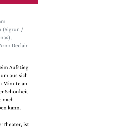
 am
 (Sigrun /
nas),
Arno Declair
eim Aufstieg
, um aus sich
en Minute an
er Schönheit
e nach
iben kann.
 Theater, ist