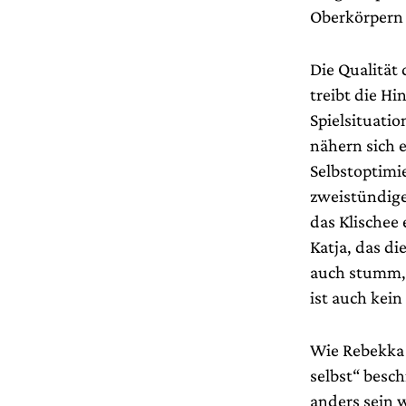
Oberkörpern 
Die Qualität 
treibt die Hi
Spielsituati
nähern sich 
Selbstoptimi
zweistündige
das Klischee
Katja, das di
auch stumm, a
ist auch kei
Wie Rebekka 
selbst“ besch
anders sein w