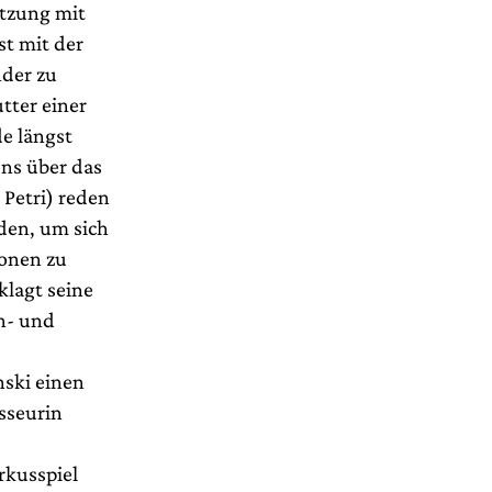
etzung mit
st mit der
nder zu
tter einer
e längst
ns über das
Petri) reden
den, um sich
ionen zu
klagt seine
h- und
nski einen
sseurin
rkusspiel