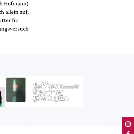
ith Hofmann)
 allein auf.
tter für
hungsversuch