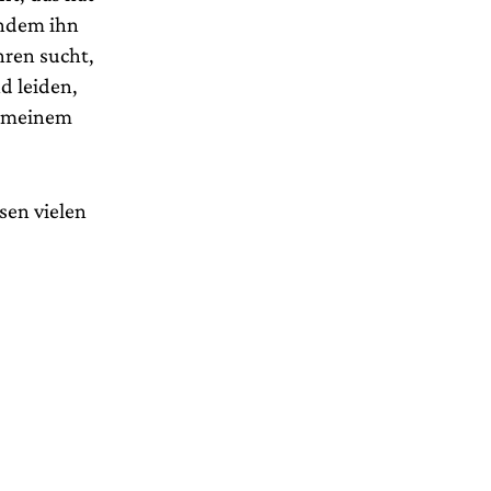
chdem ihn
hren sucht,
nd leiden,
n meinem
sen vielen