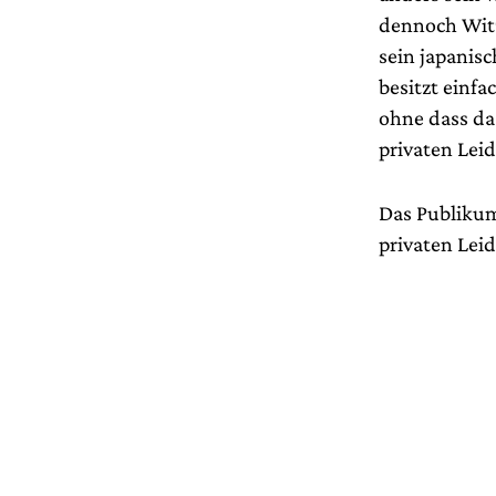
dennoch Witz
sein japanis
besitzt einfa
ohne dass d
privaten Le
Das Publikum 
privaten Le