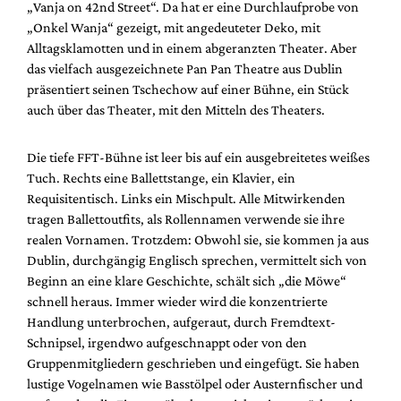
„Vanja on 42nd Street“. Da hat er eine Durchlaufprobe von
Mediadaten
„Onkel Wanja“ gezeigt, mit angedeuteter Deko, mit
Suche
Alltagsklamotten und in einem abgeranzten Theater. Aber
das vielfach ausgezeichnete Pan Pan Theatre aus Dublin
präsentiert seinen Tschechow auf einer Bühne, ein Stück
auch über das Theater, mit den Mitteln des Theaters.
Die tiefe FFT-Bühne ist leer bis auf ein ausgebreitetes weißes
Tuch. Rechts eine Ballettstange, ein Klavier, ein
Requisitentisch. Links ein Mischpult. Alle Mitwirkenden
tragen Ballettoutfits, als Rollennamen verwende sie ihre
realen Vornamen. Trotzdem: Obwohl sie, sie kommen ja aus
Dublin, durchgängig Englisch sprechen, vermittelt sich von
Beginn an eine klare Geschichte, schält sich „die Möwe“
schnell heraus. Immer wieder wird die konzentrierte
Handlung unterbrochen, aufgeraut, durch Fremdtext-
Schnipsel, irgendwo aufgeschnappt oder von den
Gruppenmitgliedern geschrieben und eingefügt. Sie haben
lustige Vogelnamen wie Basstölpel oder Austernfischer und