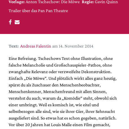
DdB-map
Vorlage:
Anton Tschechow: Die Möwe
Regie:
Gavin Quinn
Trailer über das Pan Pan Theatre
Kalender
Premierensuche
Festival-Planer
Hefte
Text:
Andreas Falentin
am 14. November 2014
Alle Hefte
Eine Befreiung. Tschechows Text ohne Illustration, ohne
Leseproben
falsche Melancholie und Großschauspieler-Pathos, ohne
Podcast
zwanghafte Relevanz oder verzweifelte Dekonstruktion.
Einfach „Die Möwe“. Und plötzlich wirkt alles ganz heutig,
Service
spürst du als Zuschauer den Menschenbeobachter,
Shop / Abo
Menschenkenner, Menschenfreund mit allen Sinnen,
verstehst du auch, warum da „Komödie“ steht, obwohl sich
Newsletter
einer umbringt. Weil es komisch ist, wie eitel und
Redaktion
selbstbezogen alle sind, wie sie ihrer Gier, ihrer Sehnsucht
Autor:innen
ausgeliefert sind. So etwas hat es schon gegeben, natürlich.
Partner
Vor über 20 Jahren hat Louis Malle einen Film gemacht,