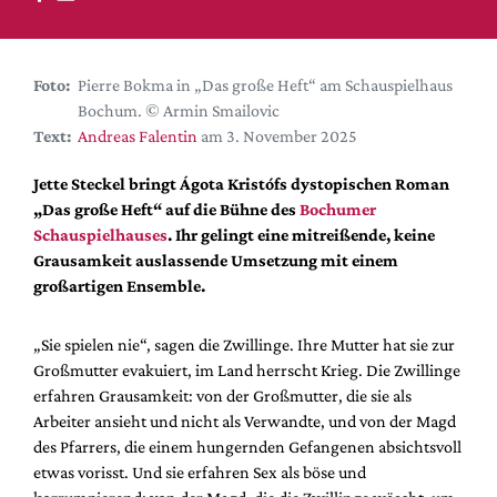
DdB-map
Kalender
Premierensuche
Foto:
Pierre Bokma in „Das große Heft“ am Schauspielhaus
Bochum. © Armin Smailovic
Festival-Planer
Text:
Andreas Falentin
am 3. November 2025
Hefte
Jette Steckel bringt Ágota Kristófs dystopischen Roman
Alle Hefte
„Das große Heft“ auf die Bühne des
Bochumer
Leseproben
Schauspielhauses
. Ihr gelingt eine mitreißende, keine
Grausamkeit auslassende Umsetzung mit einem
Podcast
großartigen Ensemble.
Service
„Sie spielen nie“, sagen die Zwillinge. Ihre Mutter hat sie zur
Shop / Abo
Großmutter evakuiert, im Land herrscht Krieg. Die Zwillinge
Newsletter
erfahren Grausamkeit: von der Großmutter, die sie als
Redaktion
Arbeiter ansieht und nicht als Verwandte, und von der Magd
Autor:innen
des Pfarrers, die einem hungernden Gefangenen absichtsvoll
etwas vorisst. Und sie erfahren Sex als böse und
Partner