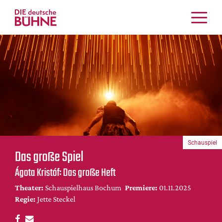
Kritiken
Schauspiel
Musiktheater
Tanz
Crossover
Bühnenwelt
Festivals & Veranstaltungen
Schauspiel
Menschen & Theater
Das große Spiel
Themen
Ágota Kristóf: Das große Heft
Internationales
Theater:
Schauspielhaus Bochum
Premiere:
01.11.2025
Nachrufe
Regie:
Jette Steckel
Medientipps