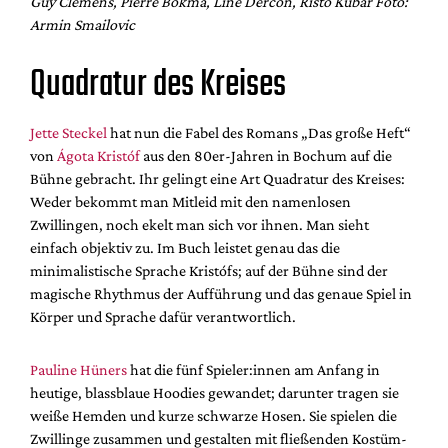
Guy Clemens, Pierre Bokma, Line Dercon, Risto Kübar Foto:
Armin Smailovic
Quadratur des Kreises
Jette Steckel
hat nun die Fabel des Romans „Das große Heft“
von
Ágota Kristóf
aus den 80er-Jahren in Bochum auf die
Bühne gebracht. Ihr gelingt eine Art Quadratur des Kreises:
Weder bekommt man Mitleid mit den namenlosen
Zwillingen, noch ekelt man sich vor ihnen. Man sieht
einfach objektiv zu. Im Buch leistet genau das die
minimalistische Sprache Kristófs; auf der Bühne sind der
magische Rhythmus der Aufführung und das genaue Spiel in
Körper und Sprache dafür verantwortlich.
Pauline Hüners
hat die fünf Spieler:innen am Anfang in
heutige, blassblaue Hoodies gewandet; darunter tragen sie
weiße Hemden und kurze schwarze Hosen. Sie spielen die
Zwillinge zusammen und gestalten mit fließenden Kostüm-