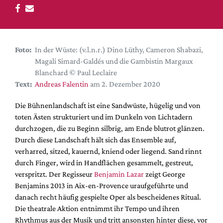
DdB-map
Kalender
Premierensuche
Foto:
In der Wüste: (v.l.n.r.) Dino Lüthy, Cameron Shabazi,
Festival-Planer
Magali Simard-Galdés und die Gambistin Margaux
Hefte
Blanchard © Paul Leclaire
Text:
Andreas Falentin
am 2. Dezember 2020
Alle Hefte
Leseproben
Die Bühnenlandschaft ist eine Sandwüste, hügelig und von
toten Ästen strukturiert und im Dunkeln von Lichtadern
Podcast
durchzogen, die zu Beginn silbrig, am Ende blutrot glänzen.
Service
Durch diese Landschaft hält sich das Ensemble auf,
verharred, sitzed, kauernd, kniend oder liegend. Sand rinnt
Shop / Abo
durch Finger, wird in Handflächen gesammelt, gestreut,
Newsletter
verspritzt. Der Regisseur
Benjamin Lazar
zeigt George
Redaktion
Benjamins 2013 in Aix-en-Provence uraufgeführte und
danach recht häufig gespielte Oper als bescheidenes Ritual.
Autor:innen
Die theatrale Aktion entnimmt ihr Tempo und ihren
Partner
Rhythmus aus der Musik und tritt ansonsten hinter diese, vor