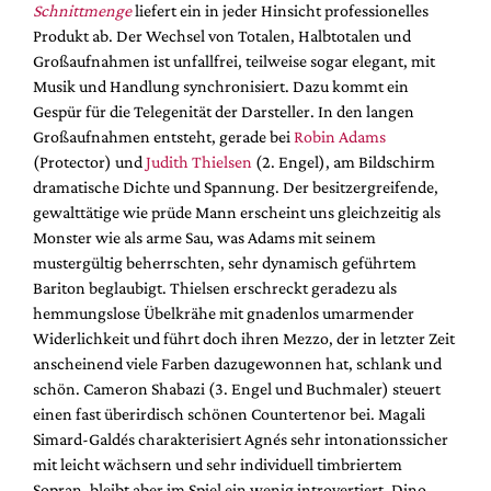
Schnittmenge
liefert ein in jeder Hinsicht professionelles
Produkt ab. Der Wechsel von Totalen, Halbtotalen und
Großaufnahmen ist unfallfrei, teilweise sogar elegant, mit
Musik und Handlung synchronisiert. Dazu kommt ein
Gespür für die Telegenität der Darsteller. In den langen
Großaufnahmen entsteht, gerade bei
Robin Adams
(Protector) und
Judith Thielsen
(2. Engel), am Bildschirm
dramatische Dichte und Spannung. Der besitzergreifende,
gewalttätige wie prüde Mann erscheint uns gleichzeitig als
Monster wie als arme Sau, was Adams mit seinem
mustergültig beherrschten, sehr dynamisch geführtem
Bariton beglaubigt. Thielsen erschreckt geradezu als
hemmungslose Übelkrähe mit gnadenlos umarmender
Widerlichkeit und führt doch ihren Mezzo, der in letzter Zeit
anscheinend viele Farben dazugewonnen hat, schlank und
schön. Cameron Shabazi (3. Engel und Buchmaler) steuert
einen fast überirdisch schönen Countertenor bei. Magali
Simard-Galdés charakterisiert Agnés sehr intonationssicher
mit leicht wächsern und sehr individuell timbriertem
Sopran, bleibt aber im Spiel ein wenig introvertiert. Dino