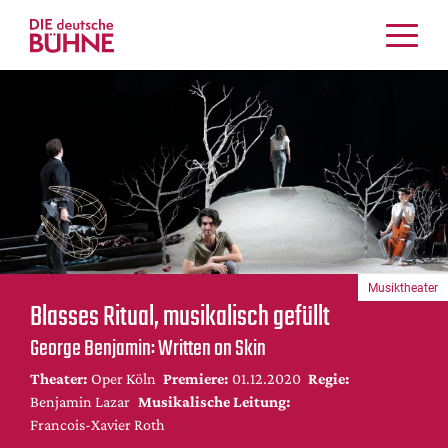
Kritiken
Schauspiel
Musiktheater
Tanz
Crossover
Bühnenwelt
Festivals & Veranstaltungen
Musiktheater
Menschen & Theater
Blasses Ritual, musikalisch gefüllt
Themen
George Benjamin: Written on Skin
Internationales
Theater:
Oper Köln
Premiere:
01.12.2020
Regie:
Nachrufe
Benjamin Lazar
Musikalische Leitung:
Medientipps
Francois-Xavier Roth