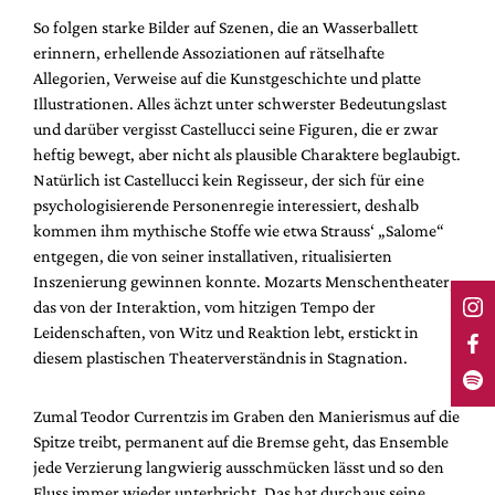
So folgen starke Bilder auf Szenen, die an Wasserballett
erinnern, erhellende Assoziationen auf rätselhafte
Allegorien, Verweise auf die Kunstgeschichte und platte
Illustrationen. Alles ächzt unter schwerster Bedeutungslast
und darüber vergisst Castellucci seine Figuren, die er zwar
heftig bewegt, aber nicht als plausible Charaktere beglaubigt.
Natürlich ist Castellucci kein Regisseur, der sich für eine
psychologisierende Personenregie interessiert, deshalb
kommen ihm mythische Stoffe wie etwa Strauss‘ „Salome“
entgegen, die von seiner installativen, ritualisierten
Inszenierung gewinnen konnte. Mozarts Menschentheater,
das von der Interaktion, vom hitzigen Tempo der
Leidenschaften, von Witz und Reaktion lebt, erstickt in
diesem plastischen Theaterverständnis in Stagnation.
Zumal Teodor Currentzis im Graben den Manierismus auf die
Spitze treibt, permanent auf die Bremse geht, das Ensemble
jede Verzierung langwierig ausschmücken lässt und so den
Fluss immer wieder unterbricht. Das hat durchaus seine