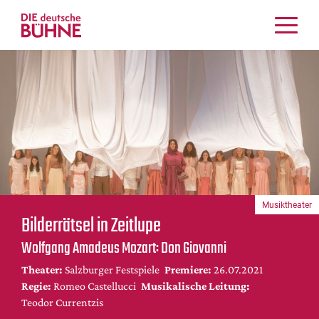
Kritiken
Schauspiel
Musiktheater
Tanz
Crossover
Bühnenwelt
Festivals & Veranstaltungen
Musiktheater
Menschen & Theater
Bilderrätsel in Zeitlupe
Themen
Wolfgang Amadeus Mozart: Don Giovanni
Internationales
Theater:
Salzburger Festspiele
Premiere:
26.07.2021
Nachrufe
Regie:
Romeo Castellucci
Musikalische Leitung:
Medientipps
Teodor Currentzis