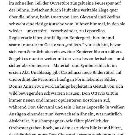
im schnellen Teil der Ouvertüre züngelt eine Feuerspur auf
der Bühne. Zwischendurch läuft eine veritable Ziege quer
über die Bühne, beim Duett von Don Giovanni und Zerlina
schwebt eine riesige Kutsche vom Bühnenhimmel, in den sie
wieder – unzerstört – verschwindet, zu Leporellos
Registerarie fährt sinnfällig ein Kopiergerät herein und
scannt munter im Geiste von „milletre“ vor sich hin, bevor
sich vom Schnürboden ein zweiter Kopierer lüstern nähert.
So geht es munter weiter mit der verschwenderischen – und
sicher obszön teuren – Material- und Symbolschlacht im
ersten Akt. Unablässig gibt Castellucci neue Bilderrätsel auf
und ordnet die Personen häufig in Form lebender Bilder.
Donna Anna etwa wird anfangs begleitet in Gestalt von sich
wild bewegenden schwarzen Frauen, Don Ottavio tritt in
immer neuen und immer opulenteren Kostümen auf,
während Don Giovanni und sein Diener Leporello in weißen
Anzügen einander zum Verwechseln ähneln, was natürlich
Absicht ist. Zur Champagner-Arie fährt plötzlich der
Orchestergraben hoch, aus dem es zudem blinkt und blitzt,
das Ständchen muss Don Giovanni, warum auch immer, auf