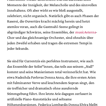
Momente der Innigkeit, der Melancholie und des sinnvollen
Innehaltens. Oft aber wirkt es wie bloß ausgestellt,
zelebriert, nicht organisch. Natürlich gibt es auch Phasen der
Raserei, die Ouvertüre kracht mächtig herein und hetzt
atemlos voran, auch die Gastmahl-Szene gelingt in
abgründiger Schwärze, seine Ensembles, der
musicAeterna
-
Chor und das gleichnamige Orchester, sind ohnehin über
jeden Zweifel erhaben und tragen die extremen Tempi in
jeder Sekunde.
Sie sind für Currentzis ein perfektes Instrument, wie auch
das Ensemble der Solist*innen, das teils aus seinem „Stall“
kommt und seine Manierismen total verinnerlicht hat. Wie
etwa Nadezhda Pavlovas Donna Anna, die ihre ersten Arien
mit fulminanter Verve und leuchtendem Sopran singt, den
sie treffsicher und dramatisch ohne ausufernde
Stimmgebung führt. Ihre letzte Arie dagegen zerfasert in
artifizielle Piano-Kunststücke und seltsame
Höhenexkursionen. Federica Lombardis Donna Elvira bleibt