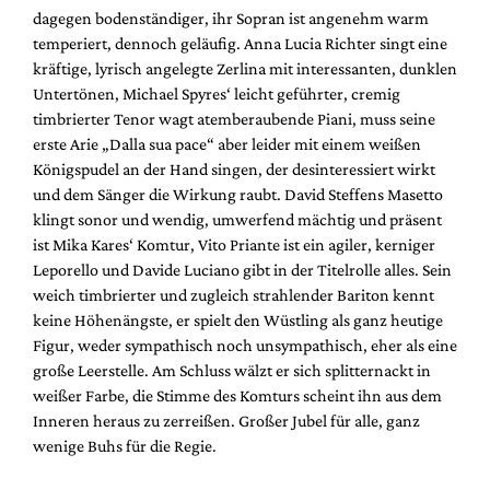
dagegen bodenständiger, ihr Sopran ist angenehm warm
temperiert, dennoch geläufig. Anna Lucia Richter singt eine
kräftige, lyrisch angelegte Zerlina mit interessanten, dunklen
Untertönen, Michael Spyres‘ leicht geführter, cremig
timbrierter Tenor wagt atemberaubende Piani, muss seine
erste Arie „Dalla sua pace“ aber leider mit einem weißen
Königspudel an der Hand singen, der desinteressiert wirkt
und dem Sänger die Wirkung raubt. David Steffens Masetto
klingt sonor und wendig, umwerfend mächtig und präsent
ist Mika Kares‘ Komtur, Vito Priante ist ein agiler, kerniger
Leporello und Davide Luciano gibt in der Titelrolle alles. Sein
weich timbrierter und zugleich strahlender Bariton kennt
keine Höhenängste, er spielt den Wüstling als ganz heutige
Figur, weder sympathisch noch unsympathisch, eher als eine
große Leerstelle. Am Schluss wälzt er sich splitternackt in
weißer Farbe, die Stimme des Komturs scheint ihn aus dem
Inneren heraus zu zerreißen. Großer Jubel für alle, ganz
wenige Buhs für die Regie.