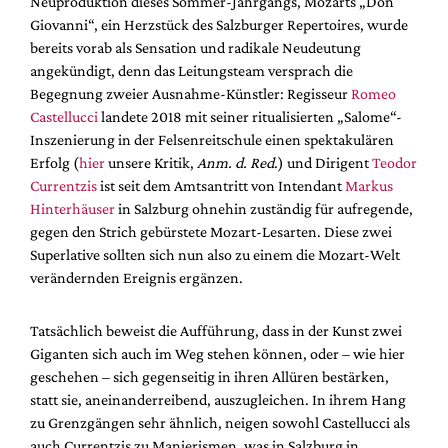
Neuproduktion dieses Sommer-Jahrgangs, Mozarts „Don
Mediadaten
Giovanni“, ein Herzstück des Salzburger Repertoires, wurde
Suche
bereits vorab als Sensation und radikale Neudeutung
angekündigt, denn das Leitungsteam versprach die
Begegnung zweier Ausnahme-Künstler: Regisseur
Romeo
Castellucci
landete 2018 mit seiner ritualisierten „Salome“-
Inszenierung in der Felsenreitschule einen spektakulären
Erfolg (
hier
unsere Kritik,
Anm. d. Red
.) und Dirigent
Teodor
Currentzis
ist seit dem Amtsantritt von Intendant
Markus
Hinterhäuser
in Salzburg ohnehin zuständig für aufregende,
gegen den Strich gebürstete Mozart-Lesarten. Diese zwei
Superlative sollten sich nun also zu einem die Mozart-Welt
verändernden Ereignis ergänzen.
Tatsächlich beweist die Aufführung, dass in der Kunst zwei
Giganten sich auch im Weg stehen können, oder – wie hier
geschehen – sich gegenseitig in ihren Allüren bestärken,
statt sie, aneinanderreibend, auszugleichen. In ihrem Hang
zu Grenzgängen sehr ähnlich, neigen sowohl Castellucci als
auch Currentzis zu Manierismen, was in Salzburg in