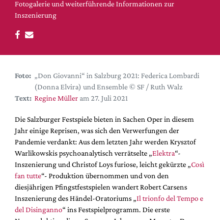
DdB-map
Fotogalerie und weiterführende Informationen zur
Inszenierung
Kalender
Premierensuche
Festival-Planer
Hefte
Foto:
„Don Giovanni“ in Salzburg 2021: Federica Lombardi
Alle Hefte
(Donna Elvira) und Ensemble © SF / Ruth Walz
Text:
Regine Müller
am 27. Juli 2021
Leseproben
Podcast
Die Salzburger Festspiele bieten in Sachen Oper in diesem
Jahr einige Reprisen, was sich den Verwerfungen der
Service
Pandemie verdankt: Aus dem letzten Jahr werden Krysztof
Warlikowskis psychoanalytisch verrätselte „
Elektra
“-
Shop / Abo
Inszenierung und Christof Loys furiose, leicht gekürzte „
Così
Newsletter
fan tutte
“- Produktion übernommen und von den
Redaktion
diesjährigen Pfingstfestspielen wandert Robert Carsens
Autor:innen
Inszenierung des Händel-Oratoriums „
Il trionfo del Tempo e
del Disinganno
“ ins Festspielprogramm. Die erste
Partner