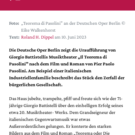
DdB-map
Kalender
Premierensuche
Foto:
„Teorema di Pasolini” an der Deutschen Oper Berlin ©
Eike Walkenhorst
Festival-Planer
Text:
Roland H. Dippel
am 10. Juni 2023
Hefte
Die Deutsche Oper Berlin zeigt die Uraufführung von
Alle Hefte
Giorgio Battistellis Musiktheater „Il Teorema di
Leseproben
Pasolini” nach dem Film und Roman von Pier Paolo
Pasolini. Am Beispiel einer italienischen
Podcast
Industriellenfamilie beschreibt das Stück den Zerfall der
Service
bürgerlichen Gesellschaft.
Shop / Abo
Das Haus jubelte, trampelte, pfiff und freute sich wie der 71-
Newsletter
jährige Giorgio Battistelli über den einhelligen Erfolg seines
Redaktion
etwa 20. Musiktheater- Werks. Dem Grandseigneur der
italienischen Gegenwartsmusik war etwas
Autor:innen
Außerordentliches gelungen. Er konterte den starken
Partner
Bildern aus dem Film und Roman „Teorema oder Die