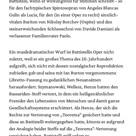
Battistelli, wenn er wirkungsvoll für Stimmen schreibt – so
für den fachtypischen Spintosopran von Ángeles Blancas
Gulin als Lucia, für den (in einer Oper zu recht) sinnlich-
vitalen Bariton von Nikolay Borchev (Ospite) und den
steinerweichenden Schlussschrei von Davide Damiani als
verlassener Familienvater Paolo.
Ein musikdramatischer Wurf ist Battistellis Oper nicht
zuletzt, weil er ein großes Thema des 20. Jahrhundert
aufgreift, sich nicht mit dessen nostalgischer Reproduktion
zufrieden gab und seine mit Ian Burton vorgenommene
Libretto-Fassung zu gedanklichen Neuansätzen
herausfordert. Szymanowski, Wellesz, Henze hatten den
Bassariden-Stoff vertont, in dem ein heiligenähnlicher
Fremder den Lebenssinn von Menschen und damit ganze
Gesellschaftssysteme erschüttert. Als Henze, der sich die
Rechte zur Vertonung von „Teorema“ gesichert hatte und
diese an Battistelli weitergegeben hatte, könnte er aufgrund
der Analogie beider Stoffe auf die „Teorema“-Vertonung
verzichtet haben. Battistelli griff sofort zu.