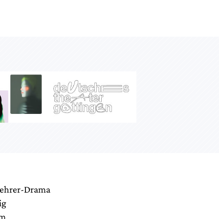
kehrer-Drama
ig
am