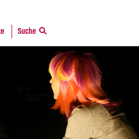
r
daten
ce
Suche