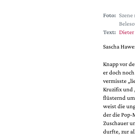
Foto:
Szene 
Beleso
Text:
Dieter 
Sascha Hawem
Knapp vor de
er doch noch
vermisste „li
Kruzifix und
flüsternd um
weist die ung
der die Pop-
Zuschauer un
durfte, zur a