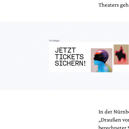
Theaters geh
Anzeige
In der Nürn
„Draußen vor
berechneter 