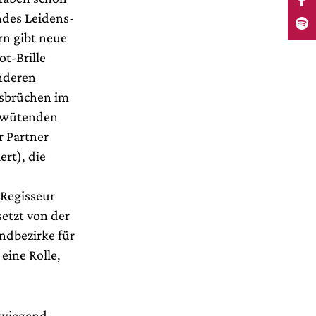
endes Leidens-
rn gibt neue
ot-Brille
nderen
usbrüchen im
e wütenden
r Partner
rt), die
 Regisseur
etzt von der
ndbezirke für
eine Rolle,
rwiegend