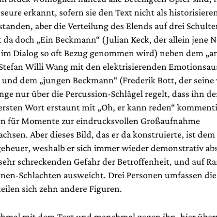
seure erkannt, sofern sie den Text nicht als historisier
tanden, aber die Verteilung des Elends auf drei Schulte
st da doch „Ein Beckmann“ (Julian Keck, der allein jene N
ie im Dialog so oft Bezug genommen wird) neben dem „a
tefan Willi Wang mit den elektrisierenden Emotionsa
 und dem „jungen Beckmann“ (Frederik Bott, der sein
nge nur über die Percussion-Schlägel regelt, dass ihn de
ersten Wort erstaunt mit „Oh, er kann reden“ kommentie
ln für Momente zur eindrucksvollen Großaufnahme
sen. Aber dieses Bild, das er da konstruierte, ist dem
 geheuer, weshalb er sich immer wieder demonstrativ abs
 sehr schreckenden Gefahr der Betroffenheit, und auf Ra
zenen-Schlachten ausweicht. Drei Personen umfassen die 
teilen sich zehn andere Figuren.
chmal mit dem Text und manchmal gegen ihn, hier übe