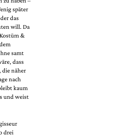
n zu haben –
Wenig später
 der das
en will. Da
m Kostüm &
ndem
ühne samt
wäre, dass
, die näher
age nach
bleibt kaum
gs und weist
gisseur
 drei