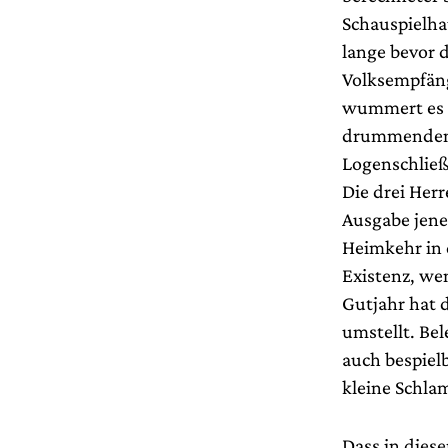
Schauspielha
lange bevor 
Volksempfänge
wummert es a
drummenden S
Logenschließ
Die drei Herr
Ausgabe jene
Heimkehr in 
Existenz, we
Gutjahr hat
umstellt. Be
auch bespielb
kleine Schla
Dass in dies