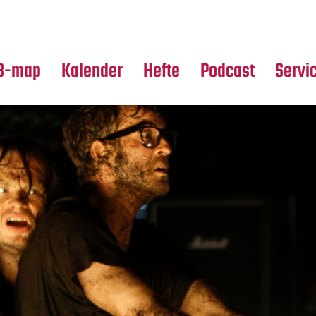
Premierensuche
Alle Hefte
Partne
Festival-Planer
Leseproben
Media
B-map
Kalender
Hefte
Podcast
Servi