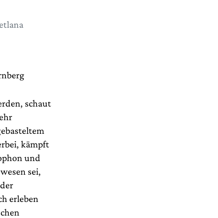
etlana
rnberg
erden, schaut
sehr
dgebasteltem
erbei, kämpft
rophon und
ewesen sei,
 der
ch erleben
schen