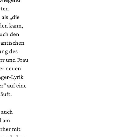
rten
als „die
den kann,
auch den
antischen
rung des
rr und Frau
der neuen
ager-Lyrik
r“ auf eine
äuft.
r auch
d am
rher mit