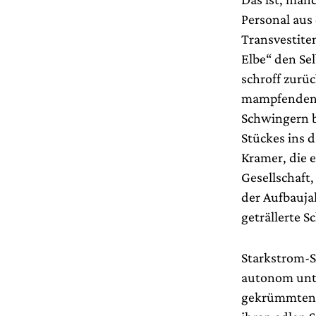
Personal aus
Transvestiten
Elbe“ den Se
schroff zurü
mampfenden 
Schwingern b
Stückes ins 
Kramer, die e
Gesellschaft
der Aufbauja
geträllerte 
Starkstrom-Sa
autonom unte
gekrümmten M