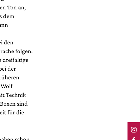
den Ton an,
us dem
dann
ei den
rache folgen.
 dreifaltige
bei der
früheren
 Wolf
it Technik
-Boxen sind
it für die
 haben schon