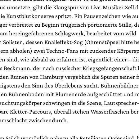
us umsetzte, gibt die Klangspur von Live-Musiker Xell 
die Kunstblutkonserve spritzt. Ein Pausenzeichen wie a
r verbreitet zu Beginn trügerisch portionierte Stille, 
m hereingefahrenen Schlagwerk, bearbeitet vom wild
olisten, dessen Knalleffekt-Sog (Ohrenstöpsel bitte b
ern abholen) zwei Techno-Fans mit zuckender Körpersp
en sind, wie alsbald zu erfahren ist, eigentlich einer – die
s Beckmann, der nach russischer Kriegsgefangenschaft 
den Ruinen von Hamburg vergeblich die Spuren seiner 
nigstens den Sinn des Überlebens sucht. Bühnenbildner
 den Bühnenboden mit Blumenerde aufgeschüttet und m
leuchtungskörper schwingen in die Szene, Lautsprecher
are Kletter-Parcours, überall stehen Wasserflaschen bere
mmschlacht zwischendurch.
em Stück womöglich nahezu alle Beteiligten Opfer sind,