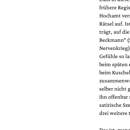
frühere Regis
Hochamt vers
Rätsel auf. I
trägt, auf d
Beckmann“ (S
Nervenkrieg)
Gefühle so la
beim späten 
beim Kusche
zusammenwach
selber nicht
ihn offenbar
satirische S
drei weitere 
Das ist, man