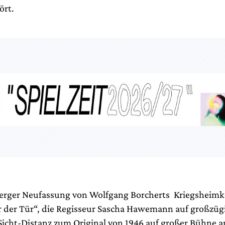
ört.
berger Neufassung von Wolfgang Borcherts Kriegsheim
 der Tür“, die Regisseur Sascha Hawemann auf großzüg
Sicht-Distanz zum Original von 1946 auf großer Bühne 