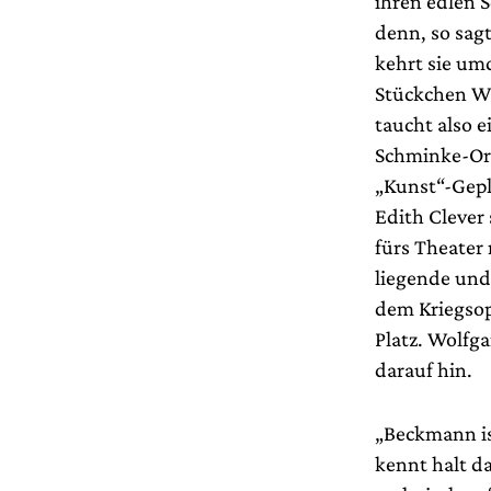
ihren edlen 
denn, so sagt
kehrt sie umd
Stückchen Wa
taucht also 
Schminke-Or
„Kunst“-Gepl
Edith Clever
fürs Theater 
liegende und
dem Kriegsop
Platz. Wolfg
darauf hin.
„Beckmann is
kennt halt d