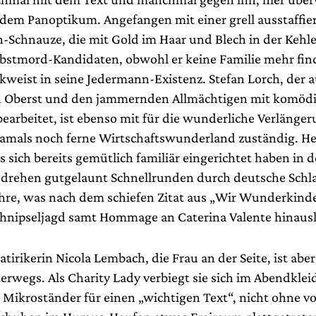
 dem Panoptikum. Angefangen mit einer grell ausstaffie
-Schnauze, die mit Gold im Haar und Blech in der Kehle 
lbstmord-Kandidaten, obwohl er keine Familie mehr fin
ckweist in seine Jedermann-Existenz. Stefan Lorch, der 
Oberst und den jammernden Allmächtigen mit komödi
earbeitet, ist ebenso mit für die wunderliche Verlänge
damals noch ferne Wirtschaftswunderland zuständig. He
s sich bereits gemütlich familiär eingerichtet haben in 
, drehen gutgelaunt Schnellrunden durch deutsche Schl
hre, was nach dem schiefen Zitat aus „Wir Wunderkinde
Schnipseljagd samt Hommage an Caterina Valente hinausl
tirikerin Nicola Lembach, die Frau an der Seite, ist abe
rwegs. Als Charity Lady verbiegt sie sich im Abendklei
ikroständer für einen „wichtigen Text“, nicht ohne vo