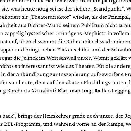
Schuhen im Humus-Haufen etwas Freiraum plattgetrete
 sie, was heute nötig sei ist der sichere „Standpunkt“. 
ekoriert als „Theaterdirektor“ wieder, als der Prinzipal,
hrheit aus Dichter-Mund seinem Publikum nicht zumut
ein zappelig hysterischer Gründgens-Mephisto in volle
nat auf, überschwemmt die Bühne mit schwadroniere
apper und bringt neben Flickenschildt und der Schaub
 sogar die Jelinek im Wortschwall unter. Womit geklärt 
nichts so interessant ist wie das Theater. Für die andere
 in der Ankündigung zur Inszenierung aufgeworfene Fr
fer von heute, dem auf den akuten Flüchtlingsrouten, 
ang Borcherts Aktualität? Klar, man trägt Radler-Leggin
 back“, bringt der Heimkehrer grade noch unter, der Re
as RTL-Programm, und während vorne an der Rampe, wo