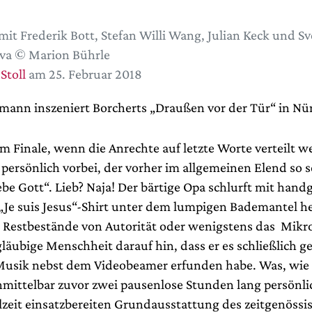
mit Frederik Bott, Stefan Willi Wang, Julian Keck und Sv
va © Marion Bührle
Stoll
am 25. Februar 2018
ann inszeniert Borcherts „Draußen vor der Tür“ in Nü
m Finale, wenn die Anrechte auf letzte Worte verteilt w
 persönlich vorbei, der vorher im allgemeinen Elend so 
ebe Gott“. Lieb? Naja! Der bärtige Opa schlurft mit han
 „Je suis Jesus“-Shirt unter dem lumpigen Bademantel h
 Restbestände von Autorität oder wenigstens das Mik
läubige Menschheit darauf hin, dass er es schließlich g
Musik nebst dem Videobeamer erfunden habe. Was, wie
mittelbar zuvor zwei pausenlose Stunden lang persönli
llzeit einsatzbereiten Grundausstattung des zeitgenössi