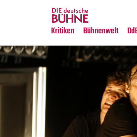
Tanz
Nachrufe
Crossover
Medientipps
Kritiken
Bühnenwelt
Dd