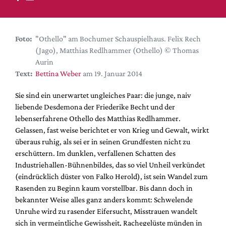
DdB-map
Kalender
Premierensuche
Foto:
"Othello" am Bochumer Schauspielhaus. Felix Rech
(Jago), Matthias Redlhammer (Othello) © Thomas
Festival-Planer
Aurin
Hefte
Text:
Bettina Weber
am 19. Januar 2014
Alle Hefte
Sie sind ein unerwartet ungleiches Paar: die junge, naiv
Leseproben
liebende Desdemona der Friederike Becht und der
lebenserfahrene Othello des Matthias Redlhammer.
Podcast
Gelassen, fast weise berichtet er von Krieg und Gewalt, wirkt
Service
überaus ruhig, als sei er in seinen Grundfesten nicht zu
erschüttern. Im dunklen, verfallenen Schatten des
Shop / Abo
Industriehallen-Bühnenbildes, das so viel Unheil verkündet
Newsletter
(eindrücklich düster von Falko Herold), ist sein Wandel zum
Redaktion
Rasenden zu Beginn kaum vorstellbar. Bis dann doch in
bekannter Weise alles ganz anders kommt: Schwelende
Autor:innen
Unruhe wird zu rasender Eifersucht, Misstrauen wandelt
Partner
sich in vermeintliche Gewissheit, Rachegelüste münden in