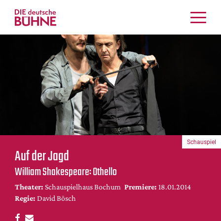
Kritiken
Schauspiel
Musiktheater
Tanz
Crossover
Bühnenwelt
Festivals & Veranstaltungen
Schauspiel
Menschen & Theater
Auf der Jagd
Themen
William Shakespeare: Othello
Internationales
Theater:
Schauspielhaus Bochum
Premiere:
18.01.2014
Nachrufe
Regie:
David Bösch
Medientipps