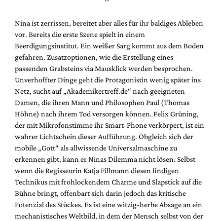
Mediadaten
Suche
Nina ist zerrissen, bereitet aber alles für ihr baldiges Ableben
vor. Bereits die erste Szene spielt in einem
Beerdigungsinstitut. Ein weißer Sarg kommt aus dem Boden
gefahren. Zusatzoptionen, wie die Erstellung eines
passenden Grabsteins via Mausklick werden besprochen.
Unverhoffter Dinge geht die Protagonistin wenig später ins
Netz, sucht auf „Akademikertreff.de“ nach geeigneten
Damen, die ihren Mann und Philosophen Paul (Thomas
Höhne) nach ihrem Tod versorgen können. Felix Grüning,
der mit Mikrofonstimme ihr Smart-Phone verkörpert, ist ein
wahrer Lichtschein dieser Aufführung. Obgleich sich der
mobile „Gott“ als allwissende Universalmaschine zu
erkennen gibt, kann er Ninas Dilemma nicht lösen. Selbst
wenn die Regisseurin Katja Fillmann diesen findigen
Technikus mit frohlockendem Charme und Slapstick auf die
Bühne bringt, offenbart sich darin jedoch das kritische
Potenzial des Stückes. Es ist eine witzig-herbe Absage an ein
mechanistisches Weltbild, in dem der Mensch selbst von der