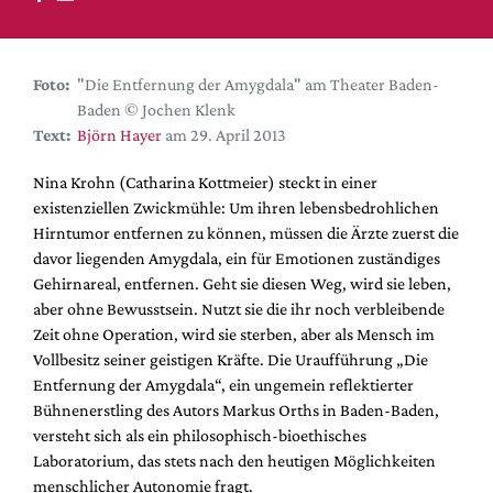
DdB-map
Kalender
Premierensuche
Foto:
"Die Entfernung der Amygdala" am Theater Baden-
Baden © Jochen Klenk
Festival-Planer
Text:
Björn Hayer
am 29. April 2013
Hefte
Nina Krohn (Catharina Kottmeier) steckt in einer
Alle Hefte
existenziellen Zwickmühle: Um ihren lebensbedrohlichen
Leseproben
Hirntumor entfernen zu können, müssen die Ärzte zuerst die
davor liegenden Amygdala, ein für Emotionen zuständiges
Podcast
Gehirnareal, entfernen. Geht sie diesen Weg, wird sie leben,
Service
aber ohne Bewusstsein. Nutzt sie die ihr noch verbleibende
Zeit ohne Operation, wird sie sterben, aber als Mensch im
Shop / Abo
Vollbesitz seiner geistigen Kräfte. Die Uraufführung „Die
Newsletter
Entfernung der Amygdala“, ein ungemein reflektierter
Redaktion
Bühnenerstling des Autors Markus Orths in Baden-Baden,
versteht sich als ein philosophisch-bioethisches
Autor:innen
Laboratorium, das stets nach den heutigen Möglichkeiten
Partner
menschlicher Autonomie fragt.