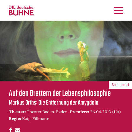
Kritiken
Schauspiel
Musiktheater
Tanz
Crossover
Bühnenwelt
Festivals & Veranstaltungen
Schauspiel
Menschen & Theater
Auf den Brettern der Lebensphilosophie
Themen
Markus Orths: Die Entfernung der Amygdala
Internationales
Theater:
Theater Baden-Baden
Premiere:
26.04.2013 (UA)
Nachrufe
Regie:
Katja Fillmann
Medientipps