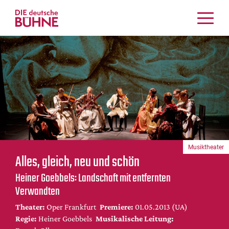
Kritiken
Schauspiel
Musiktheater
Tanz
Crossover
Bühnenwelt
Festivals & Veranstaltungen
Musiktheater
Menschen & Theater
Alles, gleich, neu und schön
Themen
Heiner Goebbels: Landschaft mit entfernten
Internationales
Verwandten
Nachrufe
Theater:
Oper Frankfurt
Premiere:
01.05.2013 (UA)
Medientipps
Regie:
Heiner Goebbels
Musikalische Leitung: