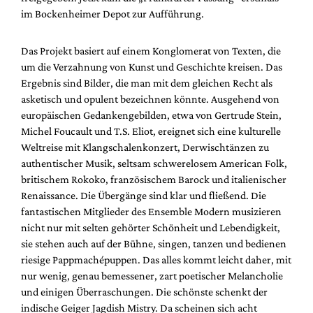
Mediadaten
im Bockenheimer Depot zur Aufführung.
Suche
Das Projekt basiert auf einem Konglomerat von Texten, die
um die Verzahnung von Kunst und Geschichte kreisen. Das
Ergebnis sind Bilder, die man mit dem gleichen Recht als
asketisch und opulent bezeichnen könnte. Ausgehend von
europäischen Gedankengebilden, etwa von Gertrude Stein,
Michel Foucault und T.S. Eliot, ereignet sich eine kulturelle
Weltreise mit Klangschalenkonzert, Derwischtänzen zu
authentischer Musik, seltsam schwerelosem American Folk,
britischem Rokoko, französischem Barock und italienischer
Renaissance. Die Übergänge sind klar und fließend. Die
fantastischen Mitglieder des Ensemble Modern musizieren
nicht nur mit selten gehörter Schönheit und Lebendigkeit,
sie stehen auch auf der Bühne, singen, tanzen und bedienen
riesige Pappmachépuppen. Das alles kommt leicht daher, mit
nur wenig, genau bemessener, zart poetischer Melancholie
und einigen Überraschungen. Die schönste schenkt der
indische Geiger Jagdish Mistry. Da scheinen sich acht