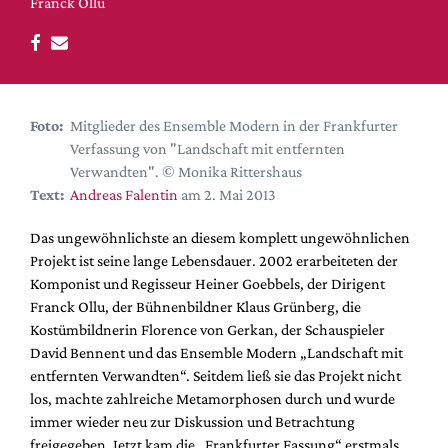
DdB-map
Franck Ollu
Kalender
Premierensuche
Festival-Planer
Foto:
Mitglieder des Ensemble Modern in der Frankfurter
Hefte
Verfassung von "Landschaft mit entfernten
Verwandten". © Monika Rittershaus
Alle Hefte
Text:
Andreas Falentin
am 2. Mai 2013
Leseproben
Das ungewöhnlichste an diesem komplett ungewöhnlichen
Podcast
Projekt ist seine lange Lebensdauer. 2002 erarbeiteten der
Service
Komponist und Regisseur Heiner Goebbels, der Dirigent
Franck Ollu, der Bühnenbildner Klaus Grünberg, die
Shop / Abo
Kostümbildnerin Florence von Gerkan, der Schauspieler
Newsletter
David Bennent und das Ensemble Modern „Landschaft mit
Redaktion
entfernten Verwandten“. Seitdem ließ sie das Projekt nicht
los, machte zahlreiche Metamorphosen durch und wurde
Autor:innen
immer wieder neu zur Diskussion und Betrachtung
Partner
freigegeben. Jetzt kam die „Frankfurter Fassung“ erstmals