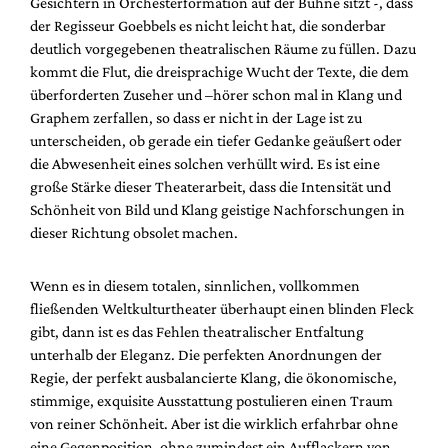
Gesichtern in Orchesterformation auf der Bühne sitzt -, dass
der Regisseur Goebbels es nicht leicht hat, die sonderbar
deutlich vorgegebenen theatralischen Räume zu füllen. Dazu
kommt die Flut, die dreisprachige Wucht der Texte, die dem
überforderten Zuseher und –hörer schon mal in Klang und
Graphem zerfallen, so dass er nicht in der Lage ist zu
unterscheiden, ob gerade ein tiefer Gedanke geäußert oder
die Abwesenheit eines solchen verhüllt wird. Es ist eine
große Stärke dieser Theaterarbeit, dass die Intensität und
Schönheit von Bild und Klang geistige Nachforschungen in
dieser Richtung obsolet machen.
Wenn es in diesem totalen, sinnlichen, vollkommen
fließenden Weltkulturtheater überhaupt einen blinden Fleck
gibt, dann ist es das Fehlen theatralischer Entfaltung
unterhalb der Eleganz. Die perfekten Anordnungen der
Regie, der perfekt ausbalancierte Klang, die ökonomische,
stimmige, exquisite Ausstattung postulieren einen Traum
von reiner Schönheit. Aber ist die wirklich erfahrbar ohne
eine Gegenposition, ohne zumindest ein Aufflackern von