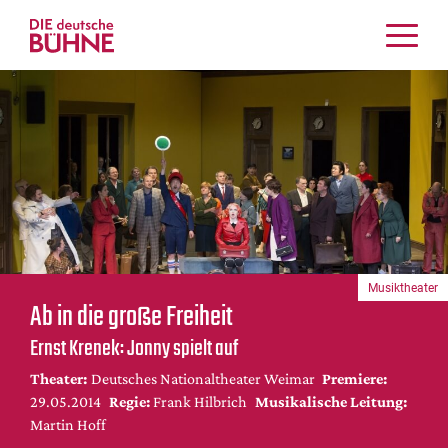
Kritiken
Schauspiel
Musiktheater
Tanz
Crossover
Bühnenwelt
Festivals & Veranstaltungen
Musiktheater
Menschen & Theater
Ab in die große Freiheit
Themen
Ernst Krenek: Jonny spielt auf
Internationales
Theater:
Deutsches Nationaltheater Weimar
Premiere:
Nachrufe
29.05.2014
Regie:
Frank Hilbrich
Musikalische Leitung:
Medientipps
Martin Hoff