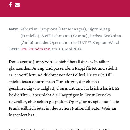
DdB-map
Kalender
Premierensuche
Foto:
Sebastian Campione (Der Manager), Bjørn Waag
Festival-Planer
(Daniello), Steffi Lehmann (Yvonne), Larissa Krokhina
Hefte
(Anita) und der Opernchor des DNT © Stephan Walzl
Text:
Ute Grundmann
am 30. Mai 2014
Alle Hefte
Leseproben
Der elegante Jonny windet sich überall durch. In silber-
glänzendem Anzug und passendem Käppi flirtet und stiehlt
Podcast
er, er verführt und flüchtet vor der Polizei. Krister St. Hill
Service
spielt diesen charmanten Tunichtgut, der ebenso
geschmeidig wie aalglatt, charmant und rücksichtslos ist. Er
Shop / Abo
ist die Titel-, aber nicht die Hauptfigur in Ernst Kreneks
Newsletter
reizvoller, aber selten gespielten Oper „Jonny spielt auf“, die
Redaktion
Frank Hilbrich jetzt im deutschen Nationaltheater Weimar
inszeniert hat.
Autor:innen
Partner