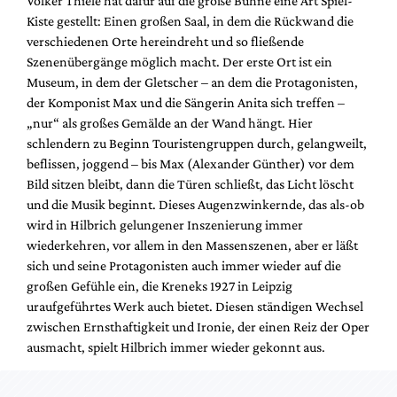
Volker Thiele hat dafür auf die große Bühne eine Art Spiel-
Mediadaten
Kiste gestellt: Einen großen Saal, in dem die Rückwand die
Suche
verschiedenen Orte hereindreht und so fließende
Szenenübergänge möglich macht. Der erste Ort ist ein
Museum, in dem der Gletscher – an dem die Protagonisten,
der Komponist Max und die Sängerin Anita sich treffen –
„nur“ als großes Gemälde an der Wand hängt. Hier
schlendern zu Beginn Touristengruppen durch, gelangweilt,
beflissen, joggend – bis Max (Alexander Günther) vor dem
Bild sitzen bleibt, dann die Türen schließt, das Licht löscht
und die Musik beginnt. Dieses Augenzwinkernde, das als-ob
wird in Hilbrich gelungener Inszenierung immer
wiederkehren, vor allem in den Massenszenen, aber er läßt
sich und seine Protagonisten auch immer wieder auf die
großen Gefühle ein, die Kreneks 1927 in Leipzig
uraufgeführtes Werk auch bietet. Diesen ständigen Wechsel
zwischen Ernsthaftigkeit und Ironie, der einen Reiz der Oper
ausmacht, spielt Hilbrich immer wieder gekonnt aus.