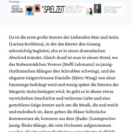
Anzeige
Da ist die erste große Szenen der Liebenden Max und Anita
(Larissa Krokhina), in der das Klavier den Gesang
sehnsüchtig begleitet, ehe er in einen dramatischen
Abschied mündet. Gleich drauf ist man in einem Hotel, wo
das Stubenmädchen Yvonne (Steffi Lehmann) zu jazzig-
rhythmischen Klängen den Schrubber schwingt, und der
elegante Geigenvirtuose Daniello (Björn Waag) von einer
Fanmenge bedrängt wird und wenig später die Stimme der
Sängerin Anita besingen wird. So geht es in dieser etwas
verwickelten Geschichte und verlorene Liebe und eine
gestohlene Geige immer auch um die Musik, die mal weich
und melodisch ist, dann geben die Bläser höhnische
Kommentare ab, kommen aus dem (Radio-)Lautsprecher
jazzig-flinke Klänge, die vom Orchester aufgenommen
werden. Die Staatskapelle Weimar unter Martin Hoff läßt