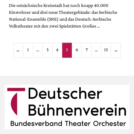
Die ostsächsische Kreisstadt hat noch knapp 40.000
Einwohner und drei neue Theatergebäude: das Sorbische
National-Ensemble (SNE) und das Deutsch-Sorbische
Volkstheater mit den zwei Spielstätten Großes …
Seitennummerieru
1
…
3
4
5
6
7
…
13
←
→
der
Beiträge