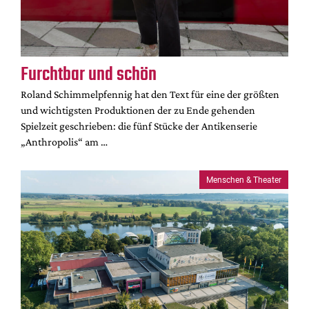
DdB-map
Kalender
Premierensuche
Furchtbar und schön
Festival-Planer
Roland Schimmelpfennig hat den Text für eine der größten
Hefte
und wichtigsten Produktionen der zu Ende gehenden
Alle Hefte
Spielzeit geschrieben: die fünf Stücke der Antikenserie
Leseproben
„Anthropolis“ am …
Podcast
Menschen & Theater
Service
Shop / Abo
Newsletter
Redaktion
Autor:innen
Partner