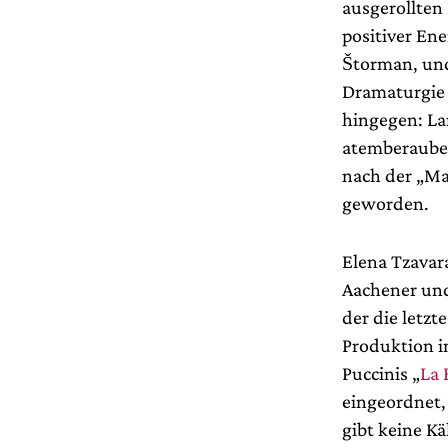
ausgerollten
positiver Ene
Štorman, und
Dramaturgie 
hingegen: Lan
atemberauben
nach der „Mau
geworden.
Elena Tzavara
Aachener und
der die letzt
Produktion i
Puccinis „
La
eingeordnet, 
gibt keine K