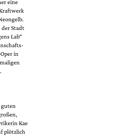
her eine
 Kraftwerk
 Neongelb.
 der Stadt
gens Lab“
nschafts-
 Oper in
emaligen
.
i guten
großen,
rikerin Kae
 plötzlich