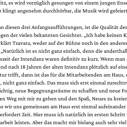
itz, es wird vorzüglich gesungen von einem jungen En
r klingt angenehm durchhörbar, die Musik wird gefeiert
an diesen drei Anfangsaufführungen, ist die Qualität de
egen der vielen bekannten Gesichter. „Ich habe keinen K
erklärt Tzavara, weder auf der Bühne noch in den andere
„Natürlich ist es nicht ganz einfach, denn die anderthal
szeit der Intendanz waren definitiv zu kurz. Wenn man 
nd nach 18 Jahren der alten Intendanz plötzlich auf ein
r trifft, dann ist das für die Mitarbeitenden am Haus, 
, nicht ganz einfach. Das muss sich erst einmal zurechtr
wichtig, neue Begegnungsräume zu schaffen und neue F
en Weg mit mir zu gehen und den Spaß, Neues zu kreier
ss wir uns gemeinsam am Haus erst einmal aufeinander 
rfordert Zeit. Hier muss ich natürlich im ersten Schritt 
rbeit leisten. Aber das macht mir bislang auch sehr viel