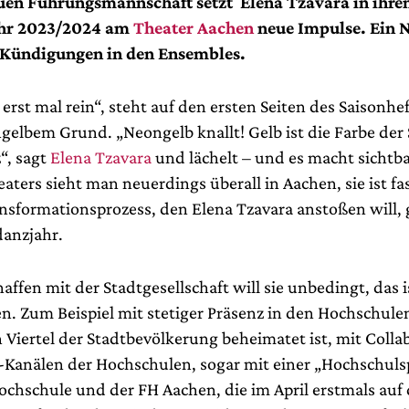
euen Führungsmannschaft setzt Elena Tzavara in ihre
ahr 2023/2024 am
Theater Aachen
neue Impulse. Ein 
e Kündigungen in den Ensembles.
st mal rein“, steht auf den ersten Seiten des Saisonhef
gelbem Grund. „Neongelb knallt! Gelb ist die Farbe der
z“, sagt
Elena Tzavara
und lächelt – und es macht sichtba
aters sieht man neuerdings überall in Aachen, sie ist fa
ansformationsprozess, den Elena Tzavara anstoßen will, 
danzjahr.
affen mit der Stadtgesellschaft will sie unbedingt, das i
n. Zum Beispiel mit stetiger Präsenz in den Hochschule
Viertel der Stadtbevöl­kerung beheimatet ist, mit Colla
-Kanälen der Hochschulen, sogar mit einer „Hochschul
hschule und der FH Aachen, die im April erstmals auf