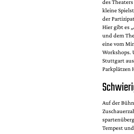
des Theater
kleine Spiel
der Partizipa
Hier gibt es 
und dem Thea
eine vom Min
Workshops. U
Stuttgart au
Parkplätzen H
Schwieri
Auf der Bühn
Zuschauerzah
spartenüberg
Tempest und 