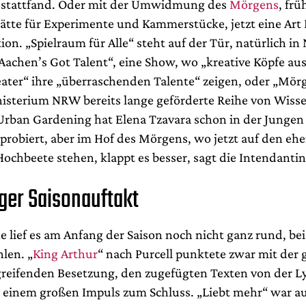
s stattfand. Oder mit der Umwidmung des
Mörgens
, frü
stätte für Experimente und Kammerstücke, jetzt eine Art
tion. „Spielraum für Alle“ steht auf der Tür, natürlich in
„Aachen’s Got Talent“, eine Show, wo „kreative Köpfe aus
ter“ ihre „überraschenden Talente“ zeigen, oder „Mör
isterium NRW bereits lange geförderte Reihe von Wisse
rban Gardening hat Elena Tzavara schon in der Jungen
sprobiert, aber im Hof des Mörgens, wo jetzt auf den eh
ochbeete stehen, klappt es besser, sagt die Intendantin
ger Saisonauftakt
e lief es am Anfang der Saison noch nicht ganz rund, be
len. „
King Arthur
“ nach Purcell punktete zwar mit der 
reifenden Besetzung, den zugefügten Texten von der Ly
einem großen Impuls zum Schluss. „Liebt mehr“ war auf