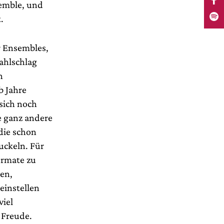
semble, und
.
r Ensembles,
ahlschlag
n
b Jahre
sich noch
e ganz andere
die schon
uckeln. Für
ormate zu
en,
einstellen
viel
 Freude.