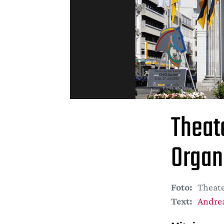
Theat
Organ
Foto:
Theate
Text:
Andrea