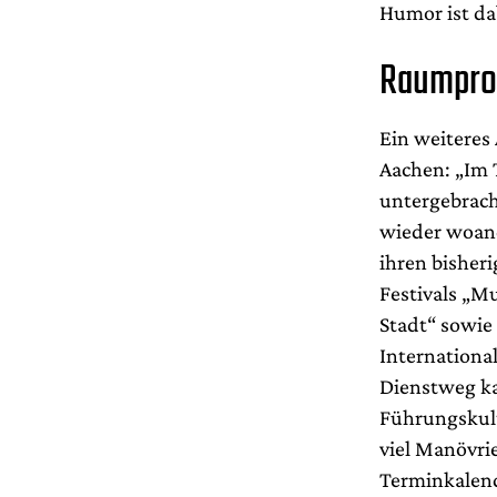
Humor ist da
Raumpro
Ein weiteres
Aachen: „Im 
untergebrach
wieder woande
ihren bisher
Festivals „M
Stadt“ sowie
Internationa
Dienstweg ka
Führungskult
viel Manövri
Terminkalend