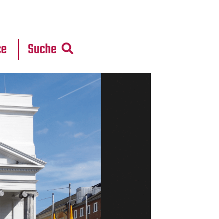
r
daten
ce
Suche