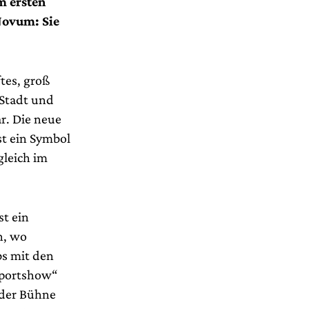
m ersten
Novum: Sie
tes, groß
 Stadt und
r. Die neue
st ein Symbol
gleich im
st ein
n, wo
bs mit den
sportshow“
 der Bühne