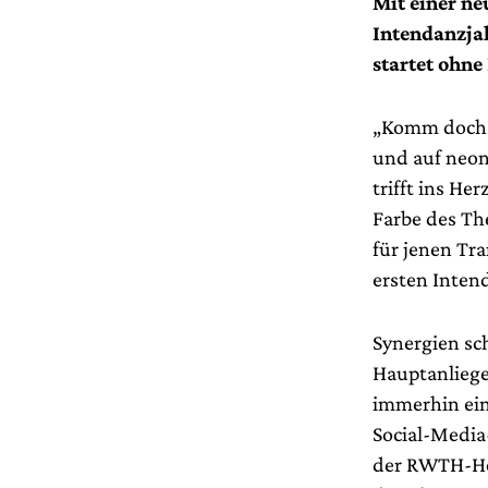
Mit einer n
Intendanzj
startet ohn
„Komm doch er
und auf neon
trifft ins Her
Farbe des The
für jenen Tr
ersten Inten
Synergien sch
Hauptanliege
immerhin ein 
Social-Media
der RWTH-Hoc