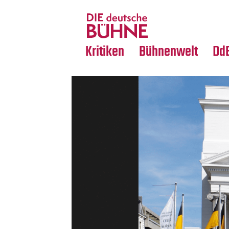
Tanz
Nachrufe
Crossover
Medientipps
Kritiken
Bühnenwelt
Dd