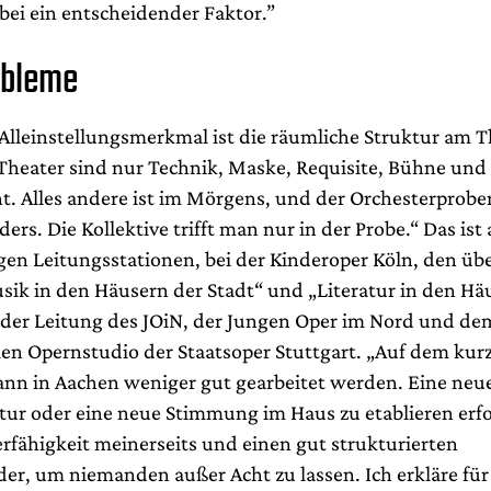
bei ein entscheidender Faktor.”
bleme
 Alleinstellungsmerkmal ist die räumliche Struktur am T
Theater sind nur Technik, Maske, Requisite, Bühne und
t. Alles andere ist im Mörgens, und der Orchesterprobe
rs. Die Kollektive trifft man nur in der Probe.“ Das ist 
igen Leitungsstationen, bei der Kinderoper Köln, den üb
usik in den Häusern der Stadt“ und „Literatur in den Hä
 der Leitung des JOiN, der Jungen Oper im Nord und de
len Opernstudio der Staatsoper Stuttgart. „Auf dem kur
nn in Aachen weniger gut gearbeitet werden. Eine neu
ur oder eine neue Stimmung im Haus zu etablieren erf
erfähigkeit meinerseits und einen gut strukturierten
er, um niemanden außer Acht zu lassen. Ich erkläre fü