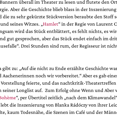
 Bannern überall im Theater zu lesen und flutete den Or
rgie. Aber die Geschichte blieb blass in der Inszenierun
 die zu sehr gekürzte Stückversion beraubte den Stoff s
und seines Witzes. „
Hamlet
“ in der Regie von Laurent
gsam wird das Stück entblättert, es fehlt nichts, es wi
d gut gesprochen, aber das Stück endet einfach im drit
sefalle“. Drei Stunden sind rum, der Regisseur ist nicht
 gibt zu: „Auf die nicht zu Ende erzählte Geschichte w
 Aachenerinnen noch wir vorbereitet.“ Aber es gab eine
e Vorstellung feierte, und das nachtkritik-Theatertreffen
n seiner Longlist auf. Zum Erfolg ohne Wenn und Aber
 Bohème
“, per Übertitel zeitlich „nach dem Klimawandel
lebt die Inszenierung von Blanka Rádóczy von ihrer Leic
älte, kaum Todesnähe, die Szenen im Café und der Mä