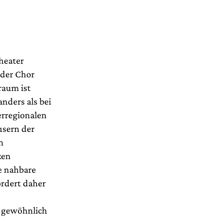
heater
 der Chor
raum ist
anders als bei
erregionalen
usern der
m
zen
e nahbare
ordert daher
r gewöhnlich