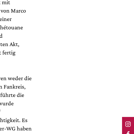
t mit
g von Marco
einer
 Chétouane
rd
ten Akt,
 fertig
aren weder die
n Fankreis,
 führte die
 wurde
“
htigkeit. Es
nner-WG haben