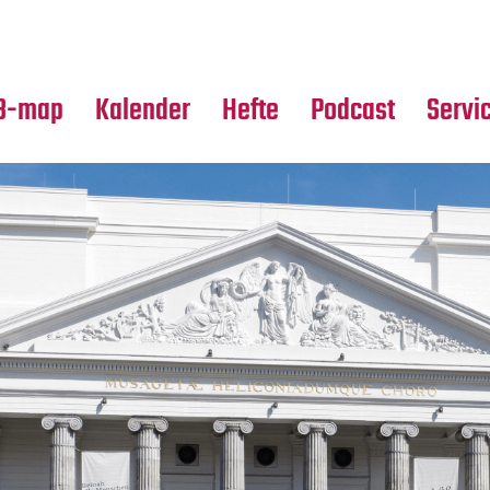
Premierensuche
Alle Hefte
Partne
Festival-Planer
Leseproben
Media
B-map
Kalender
Hefte
Podcast
Servi