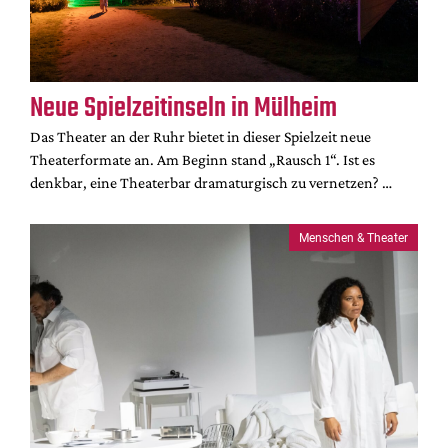
DdB-map
Kalender
Premierensuche
Neue Spielzeitinseln in Mülheim
Festival-Planer
Das Theater an der Ruhr bietet in dieser Spielzeit neue
Hefte
Theaterformate an. Am Beginn stand „Rausch 1“. Ist es
Alle Hefte
denkbar, eine Theaterbar dramaturgisch zu vernetzen? …
Leseproben
Podcast
Menschen & Theater
Service
Shop / Abo
Newsletter
Redaktion
Autor:innen
Partner