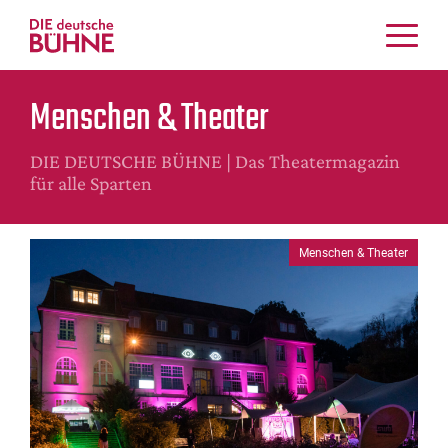
Kritiken
Menschen & Theater
Schauspiel
Musiktheater
DIE DEUTSCHE BÜHNE | Das Theatermagazin
Tanz
für alle Sparten
Crossover
Bühnenwelt
Menschen & Theater
Festivals & Veranstaltungen
Menschen & Theater
Themen
Internationales
Nachrufe
Medientipps