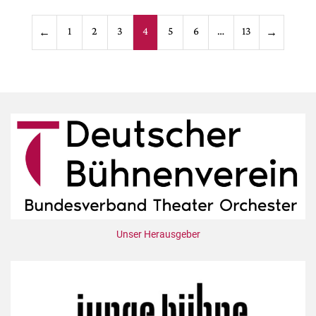
Seitennummerieru
1
2
3
4
5
6
…
13
←
→
der
Beiträge
Unser Herausgeber