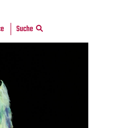
r
daten
ce
Suche