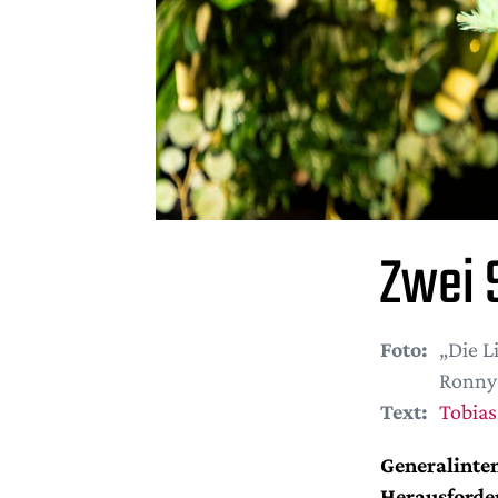
Zwei 
Foto:
„Die L
Ronny 
Text:
Tobias
Generalinte
Herausforder