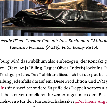
isode II“ am Theater Gera mit Ines Buchmann (Wohltä
Valentino Fortuzzi (F-255). Foto: Ronny Ristok
nburg wird das Publikum also einbezogen, der Kontakt g
en“ (Text: Anja Hilling, Regie: Oliver Endreß) lockt ins O
 Tischgesprächs. Das Publikum lässt sich bei der gut be
ellung jedenfalls darauf ein. Diese Produktion und „√My
sin
) sind zwei besondere Zugriffe des Doppeltheaters Al
ch bei konventionelleren Inszenierungen nach dem Bes
spielsweise für den Kinderbuchklassiker
„Der kleine Ang