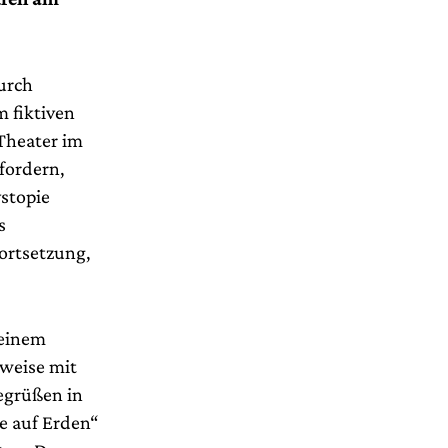
durch
m fiktiven
Theater im
fordern,
ystopie
s
Fortsetzung,
 einem
rweise mit
begrüßen in
e auf Erden“