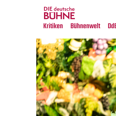
Tanz
Nachrufe
Crossover
Medientipps
Kritiken
Bühnenwelt
Dd