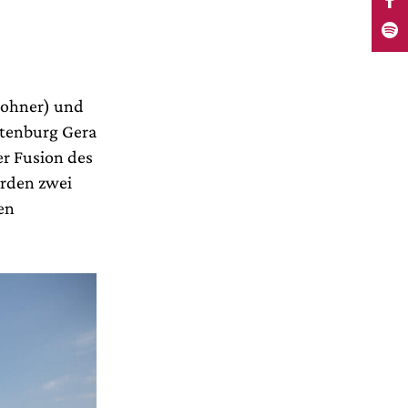
wohner) und
ltenburg Gera
er Fusion des
urden zwei
en