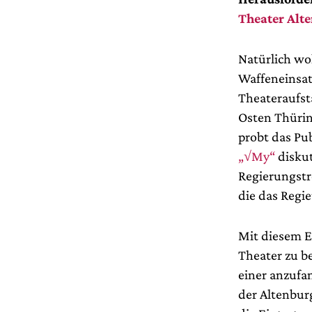
Theater Alt
Natürlich wol
Waffeneinsatz
Theateraufst
Osten Thürin
probt das Pu
„√My“
diskut
Regierungstr
die das Regi
Mit diesem E
Theater zu be
einer anzufa
der Altenbur