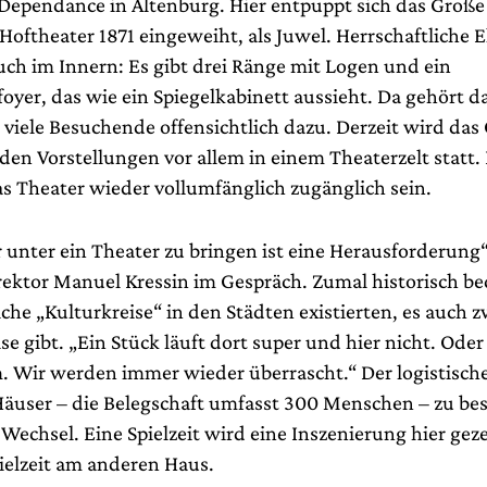
 Dependance in Altenburg. Hier entpuppt sich das Große 
Hoftheater 1871 eingeweiht, als Juwel. Herrschaftliche 
uch im Innern: Es gibt drei Ränge mit Logen und ein
oyer, das wie ein Spiegelkabinett aussieht. Da gehört d
r viele Besuchende offensichtlich dazu. Derzeit wird da
nden Vorstellungen vor allem in einem Theaterzelt statt. 
as Theater wieder vollumfänglich zugänglich sein.
unter ein Theater zu bringen ist eine Herausforderung“,
rektor Manuel Kressin im Gespräch. Zumal historisch be
che „Kulturkreise“ in den Städten existierten, es auch 
e gibt. „Ein Stück läuft dort super und hier nicht. Oder
 Wir werden immer wieder überrascht.“ Der logistisch
Häuser – die Belegschaft umfasst 300 Menschen – zu bes
Wechsel. Eine Spielzeit wird eine Inszenierung hier geze
ielzeit am anderen Haus.