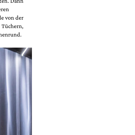
tten. Dann
eren
de von der
, Tüchern,
hnenrund.