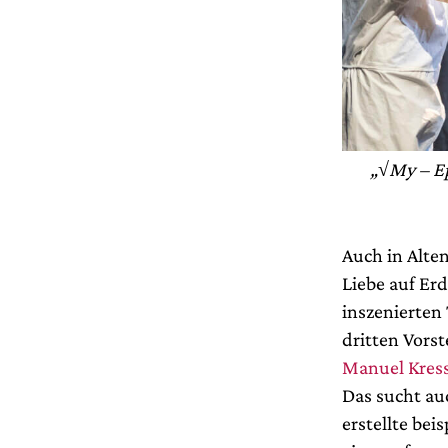
„√My – Ep
Auch in Alte
Liebe auf Erd
inszenierten
dritten Vorst
Manuel Kres
Das sucht au
erstellte bei