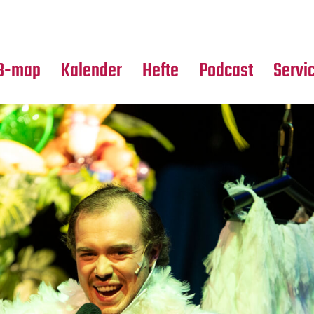
Premierensuche
Alle Hefte
Partne
Festival-Planer
Leseproben
Media
B-map
Kalender
Hefte
Podcast
Servi