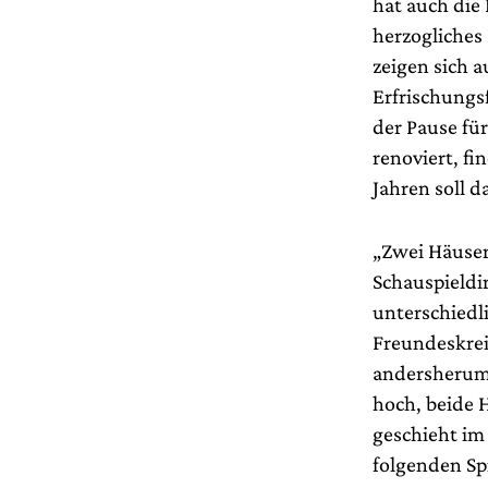
hat auch die
herzogliches 
zeigen sich a
Erfrischungsf
der Pause fü
renoviert, fi
Jahren soll d
„Zwei Häuser 
Schauspieldi
unterschiedli
Freundeskreis
andersherum.
hoch, beide 
geschieht im 
folgenden Sp