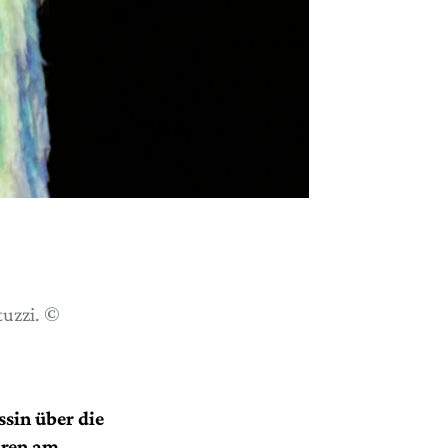
tuzzi. ©
sin über die
uren am