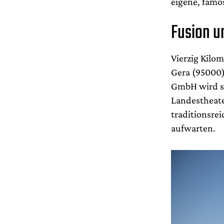
eigene, famo
Fusion u
Vierzig Kilo
Gera (95000)
GmbH wird s
Landestheate
traditionsre
aufwarten.