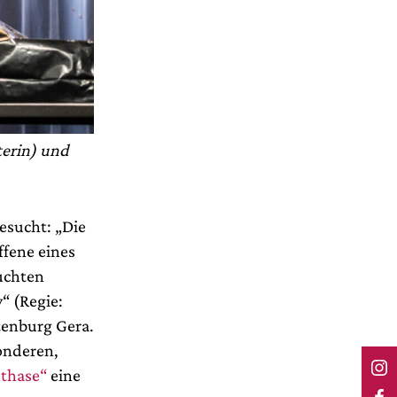
terin) und
esucht: „Die
ffene eines
suchten
“ (Regie:
tenburg Gera.
onderen,
sthase“
eine