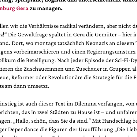
enburg Gera
zu managen.
len wir die Verhältnisse radikal verändern, aber nicht 
!“ Die Gewaltfrage spaltet in Gera die Gemüter – hier i
and. Dort, wo montags tatsächlich Neonazis an diesem 
gens vorbeimarschieren und einen Regierungsumsturz 
blikum die Beteiligung. Nach jeder Episode der Sci-Fi-D
ieren die Zuschauerinnen und Zuschauer in Gruppen al
eue, Reformer oder Revolutionäre die Strategie für die 
eteam dann umsetzt.
instieg ist auch dieser Text im Dilemma verfangen, von
richten, das in zwei Städten zu Hause ist – und unfaire
ngen. „Hallo, schön, dass Sie da sind.“ Mit Handschlag 
ger Dependance die Figuren der Uraufführung „Die Lieb