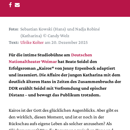
DdB-map
Kalender
Premierensuche
Foto:
Sebastian Kowski (Hans) und Nadja Robiné
Festival-Planer
(Katharina) © Candy Welz
Hefte
Text:
Ulrike Kolter
am 20. Dezember 2025
Alle Hefte
Für die intime Studiobühne am
Deutschen
Leseproben
Nationaltheater Weimar
hat Beate Seidel den
Erfolgsroman „Kairos“ von Jenny Erpenbeck adaptiert
Podcast
und inszeniert. Die Affaire der jungen Katharina mit dem
Service
deutlich älteren Hans in Zeiten des Zusammenbruchs der
DDR erzählt Seidel mit Verfremdung und epischer
Shop / Abo
Distanz – und bewegt das Publikum trotzdem.
Newsletter
Redaktion
Kairos ist der Gott des glücklichen Augenblicks. Aber gibt es
Autor:innen
den wirklich, diesen Moment, und ist er noch in der
Rückschau aufs eigene Leben als solcher anzusehen? Als
Partner