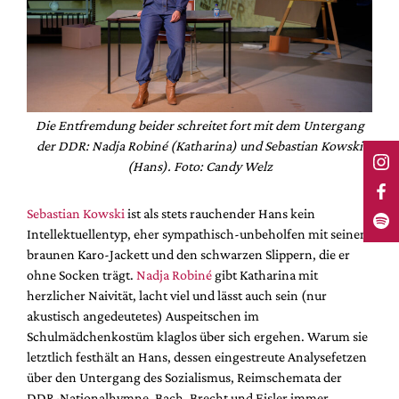
Die Entfremdung beider schreitet fort mit dem Untergang
der DDR: Nadja Robiné (Katharina) und Sebastian Kowski
(Hans). Foto: Candy Welz
Sebastian Kowski
ist als stets rauchender Hans kein
Intellektuellentyp, eher sympathisch-unbeholfen mit seinem
braunen Karo-Jackett und den schwarzen Slippern, die er
ohne Socken trägt.
Nadja Robiné
gibt Katharina mit
herzlicher Naivität, lacht viel und lässt auch sein (nur
akustisch angedeutetes) Auspeitschen im
Schulmädchenkostüm klaglos über sich ergehen. Warum sie
letztlich festhält an Hans, dessen eingestreute Analysefetzen
über den Untergang des Sozialismus, Reimschemata der
DDR-Nationalhymne, Bach, Brecht und Eisler immer