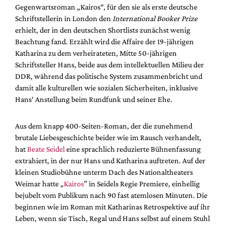
Gegenwartsroman „Kairos“, für den sie als erste deutsche
Schriftstellerin in London den
International Booker Prize
erhielt, der in den deutschen Shortlists zunächst wenig
Beachtung fand. Erzählt wird die Affaire der 19-jährigen
Katharina zu dem verheirateten, Mitte 50-jährigen
Schriftsteller Hans, beide aus dem intellektuellen Milieu der
DDR, während das politische System zusammenbricht und
damit alle kulturellen wie sozialen Sicherheiten, inklusive
Hans‘ Anstellung beim Rundfunk und seiner Ehe.
Aus dem knapp 400-Seiten-Roman, der die zunehmend
brutale Liebesgeschichte beider wie im Rausch verhandelt,
hat
Beate Seidel
eine sprachlich reduzierte Bühnenfassung
extrahiert, in der nur Hans und Katharina auftreten. Auf der
kleinen Studiobühne unterm Dach des Nationaltheaters
Weimar hatte „
Kairos
” in Seidels Regie Premiere, einhellig
bejubelt vom Publikum nach 90 fast atemlosen Minuten. Die
beginnen wie im Roman mit Katharinas Retrospektive auf ihr
Leben, wenn sie Tisch, Regal und Hans selbst auf einem Stuhl