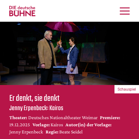
Kritiken
Schauspiel
Musiktheater
Tanz
Crossover
Bühnenwelt
Festivals & Veranstaltungen
Schauspiel
Menschen & Theater
Er denkt, sie denkt
Themen
Jenny Erpenbeck: Kairos
Internationales
Theater:
Deutsches Nationaltheater Weimar
Premiere:
Nachrufe
19.12.2025
Vorlage:
Kairos
Autor(in) der Vorlage:
Medientipps
Jenny Erpenbeck
Regie:
Beate Seidel