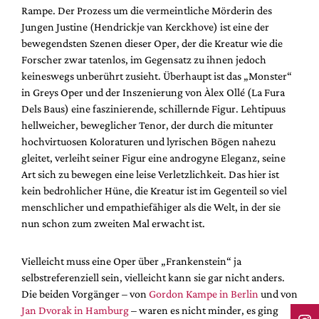
Rampe. Der Prozess um die vermeintliche Mörderin des
Jungen Justine (Hendrickje van Kerckhove) ist eine der
bewegendsten Szenen dieser Oper, der die Kreatur wie die
Forscher zwar tatenlos, im Gegensatz zu ihnen jedoch
keineswegs unberührt zusieht. Überhaupt ist das „Monster“
in Greys Oper und der Inszenierung von Àlex Ollé (La Fura
Dels Baus) eine faszinierende, schillernde Figur. Lehtipuus
hellweicher, beweglicher Tenor, der durch die mitunter
hochvirtuosen Koloraturen und lyrischen Bögen nahezu
gleitet, verleiht seiner Figur eine androgyne Eleganz, seine
Art sich zu bewegen eine leise Verletzlichkeit. Das hier ist
kein bedrohlicher Hüne, die Kreatur ist im Gegenteil so viel
menschlicher und empathiefähiger als die Welt, in der sie
nun schon zum zweiten Mal erwacht ist.
Vielleicht muss eine Oper über „Frankenstein“ ja
selbstreferenziell sein, vielleicht kann sie gar nicht anders.
Die beiden Vorgänger – von
Gordon Kampe in Berlin
und von
Jan Dvorak in Hamburg
– waren es nicht minder, es ging