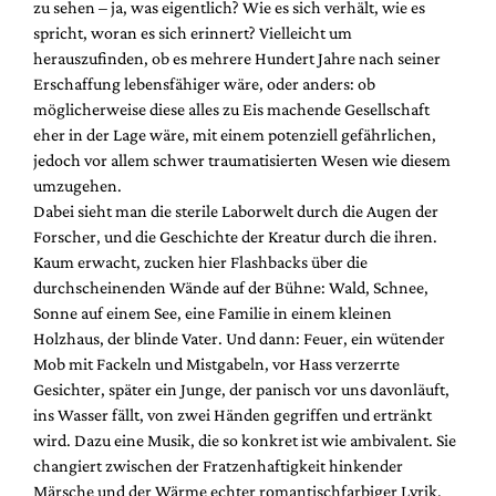
zu sehen – ja, was eigentlich? Wie es sich verhält, wie es
spricht, woran es sich erinnert? Vielleicht um
herauszufinden, ob es mehrere Hundert Jahre nach seiner
Erschaffung lebensfähiger wäre, oder anders: ob
möglicherweise diese alles zu Eis machende Gesellschaft
eher in der Lage wäre, mit einem potenziell gefährlichen,
jedoch vor allem schwer traumatisierten Wesen wie diesem
umzugehen.
Dabei sieht man die sterile Laborwelt durch die Augen der
Forscher, und die Geschichte der Kreatur durch die ihren.
Kaum erwacht, zucken hier Flashbacks über die
durchscheinenden Wände auf der Bühne: Wald, Schnee,
Sonne auf einem See, eine Familie in einem kleinen
Holzhaus, der blinde Vater. Und dann: Feuer, ein wütender
Mob mit Fackeln und Mistgabeln, vor Hass verzerrte
Gesichter, später ein Junge, der panisch vor uns davonläuft,
ins Wasser fällt, von zwei Händen gegriffen und ertränkt
wird. Dazu eine Musik, die so konkret ist wie ambivalent. Sie
changiert zwischen der Fratzenhaftigkeit hinkender
Märsche und der Wärme echter romantischfarbiger Lyrik,