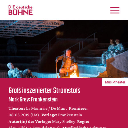
Kritiken
Schauspiel
Musiktheater
Tanz
Crossover
Bühnenwelt
Festivals & Veranstaltungen
Musiktheater
Menschen & Theater
Groß inszenierter Stromstoß
Themen
Mark Grey: Frankenstein
Internationales
Theater:
La Monnaie / De Munt
Premiere:
Nachrufe
08.03.2019 (UA)
Vorlage:
Frankenstein
Medientipps
Autor(in) der Vorlage:
Mary Shelley
Regie:
Àlex Ollé (La Fura dels Baus)
Musikalische Leitung: