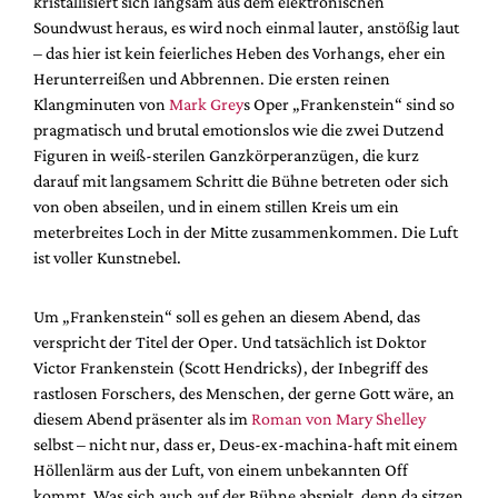
kristallisiert sich langsam aus dem elektronischen
Mediadaten
Soundwust heraus, es wird noch einmal lauter, anstößig laut
Suche
– das hier ist kein feierliches Heben des Vorhangs, eher ein
Herunterreißen und Abbrennen. Die ersten reinen
Klangminuten von
Mark Grey
s Oper „Frankenstein“ sind so
pragmatisch und brutal emotionslos wie die zwei Dutzend
Figuren in weiß-sterilen Ganzkörperanzügen, die kurz
darauf mit langsamem Schritt die Bühne betreten oder sich
von oben abseilen, und in einem stillen Kreis um ein
meterbreites Loch in der Mitte zusammenkommen. Die Luft
ist voller Kunstnebel.
Um „Frankenstein“ soll es gehen an diesem Abend, das
verspricht der Titel der Oper. Und tatsächlich ist Doktor
Victor Frankenstein (Scott Hendricks), der Inbegriff des
rastlosen Forschers, des Menschen, der gerne Gott wäre, an
diesem Abend präsenter als im
Roman von Mary Shelley
selbst – nicht nur, dass er, Deus-ex-machina-haft mit einem
Höllenlärm aus der Luft, von einem unbekannten Off
kommt. Was sich auch auf der Bühne abspielt, denn da sitzen