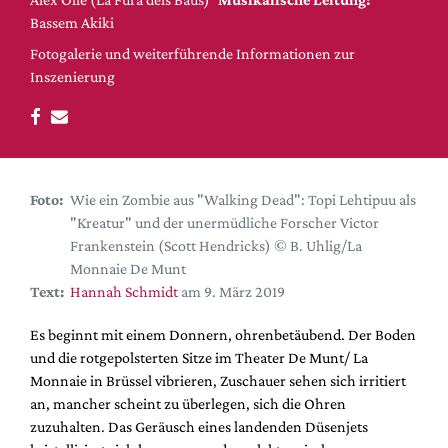
DdB-map
Bassem Akiki
Kalender
Fotogalerie und weiterführende Informationen zur
Premierensuche
Inszenierung
Festival-Planer
Hefte
Alle Hefte
Foto:
Wie ein Zombie aus "Walking Dead": Topi Lehtipuu als
Leseproben
"Kreatur" und der unermüdliche Forscher Victor
Podcast
Frankenstein (Scott Hendricks) © B. Uhlig/La
Monnaie De Munt
Service
Text:
Hannah Schmidt
am 9. März 2019
Shop / Abo
Es beginnt mit einem Donnern, ohrenbetäubend. Der Boden
Newsletter
und die rotgepolsterten Sitze im Theater De Munt/ La
Redaktion
Monnaie in Brüssel vibrieren, Zuschauer sehen sich irritiert
Autor:innen
an, mancher scheint zu überlegen, sich die Ohren
zuzuhalten. Das Geräusch eines landenden Düsenjets
Partner