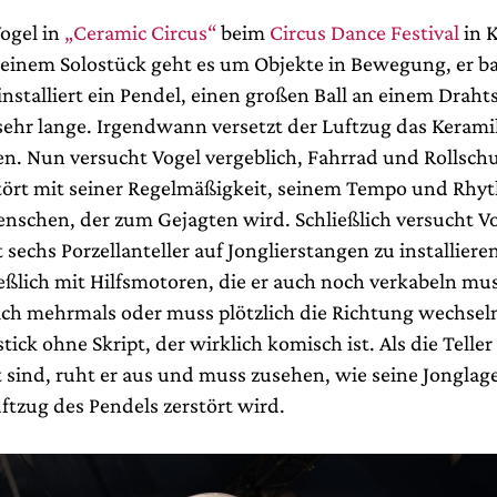
Vogel in
„Ceramic Circus“
beim
Circus Dance Festival
in K
seinem Solostück geht es um Objekte in Bewegung, er b
installiert ein Pendel, einen großen Ball an einem Draht
sehr lange. Irgendwann versetzt der Luftzug das Kerami
. Nun versucht Vogel vergeblich, Fahrrad und Rollschu
tört mit seiner Regelmäßigkeit, seinem Tempo und Rhy
enschen, der zum Gejagten wird. Schließlich versucht Vo
 sechs Porzellanteller auf Jonglierstangen zu installier
eßlich mit Hilfsmotoren, die er auch noch verkabeln mus
ich mehrmals oder muss plötzlich die Richtung wechseln
stick ohne Skript, der wirklich komisch ist. Als die Teller
 sind, ruht er aus und muss zusehen, wie seine Jonglage
ftzug des Pendels zerstört wird.