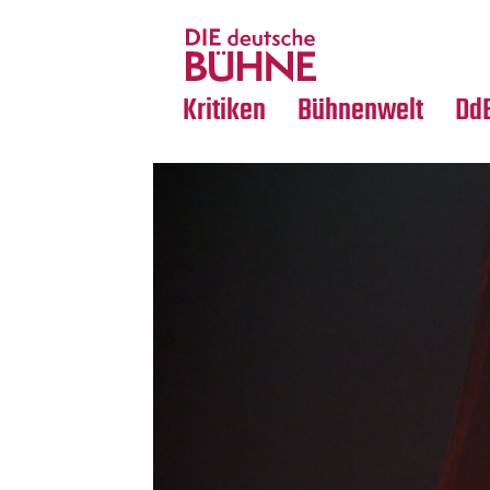
Tanz
Nachrufe
Crossover
Medientipps
Kritiken
Bühnenwelt
Dd