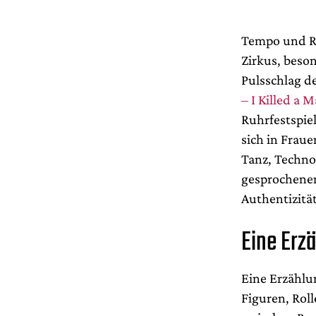
Tempo und R
Zirkus, beso
Pulsschlag d
– I Killed a 
Ruhrfestspiel
sich in Fraue
Tanz, Techno
gesprochenen
Authentizitä
Eine Erz
Eine Erzählu
Figuren, Roll