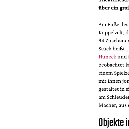
über ein gr
Am Fuße des 
Kuppelzelt, 
94 Zuschauend
Stück heißt
„
Huneck
und S
beobachtet l
einem Spielz
mit ihnen jo
gestaltet in 
am Schleuder
Macher, aus 
Objekte 