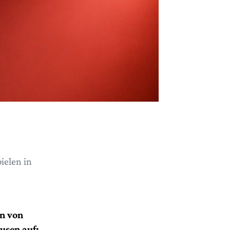
ielen in
en von
usen auf: