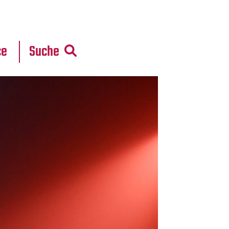
r
daten
ce
Suche