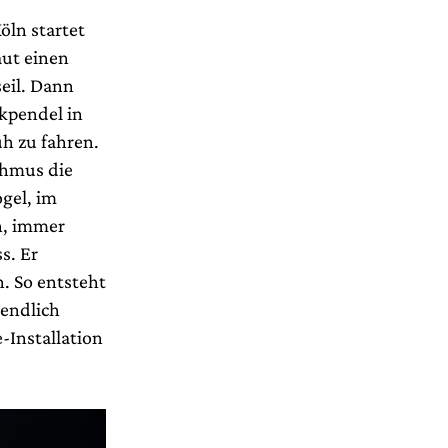
öln startet
aut einen
seil. Dann
kpendel in
h zu fahren.
thmus die
gel, im
en, immer
s. Er
. So entsteht
 endlich
-Installation