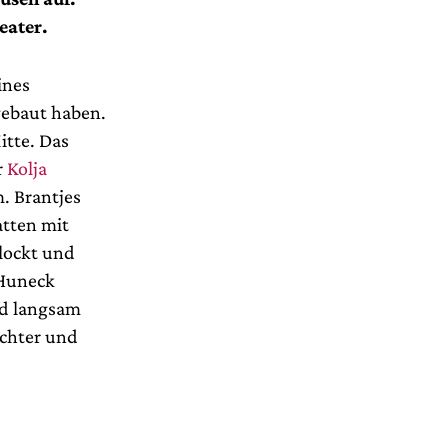
eater.
ines
gebaut haben.
itte. Das
r
Kolja
. Brantjes
atten mit
lockt und
 Huneck
nd langsam
achter und