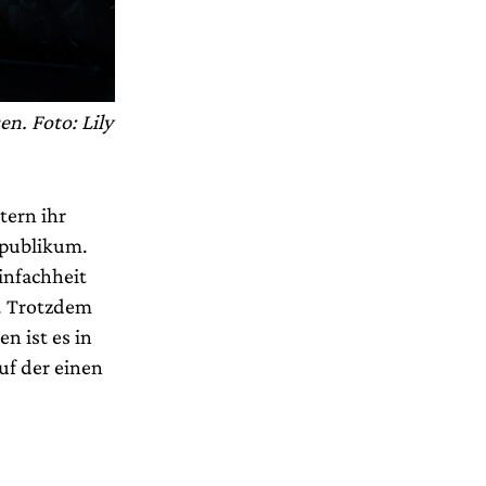
n. Foto: Lily
tern ihr
rpublikum.
infachheit
. Trotzdem
en ist es in
uf der einen