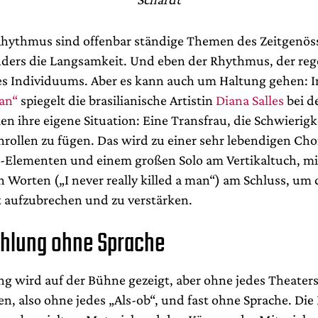
hythmus sind offenbar ständige Themen des Zeitgenös
nders die Langsamkeit. Und eben der Rhythmus, der re
es Individuums. Aber es kann auch um Haltung gehen: 
Man“
spiegelt die brasilianische Artistin
Diana Salles
bei d
en ihre eigene Situation: Eine Transfrau, die Schwierigk
nrollen zu fügen. Das wird zu einer sehr lebendigen Cho
-Elementen und einem großen Solo am Vertikaltuch, mi
 Worten („I never really killed a man“) am Schluss, um 
t aufzubrechen und zu verstärken.
ählung ohne Sprache
ng wird auf der Bühne gezeigt, aber ohne jedes Theaters
en, also ohne jedes „Als-ob“, und fast ohne Sprache. Di