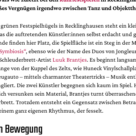
oßes Vergnügen irgendwo zwischen Tanz und Objektth
grünen Festspielhügels in Recklinghausen steht ein kle
das die auftretenden Künstler:innen selbst erdacht und 
e finden hier Platz, die Spielfläche ist ein Steg in der M
Symbiosis“
, ebenso wie der Name des Duos von Jongleu
chleuderbrett-Artist
Luuk Brantjes
. Es beginnt langsam
ange von der Kuppel des Zelts, wie Huneck Vinylschallpl
eugauto – mittels charmanter Theatertricks – Musik ent
ngliert. Die zwei Künstler begegnen sich kaum im Spiel.
sich versunken sein Material, Brantjes turnt überrasche
brett. Trotzdem entsteht ein Gegensatz zwischen Betr
einem ganz eigenen Rhythmus, der fesselt.
in Bewegung