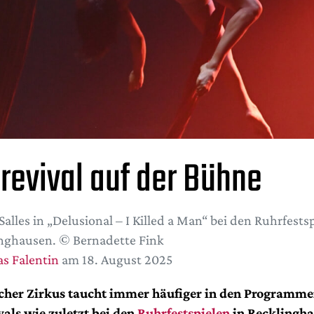
srevival auf der Bühne
Salles in „Delusional – I Killed a Man“ bei den Ruhrfestsp
nghausen. © Bernadette Fink
s Falentin
am 18. August 2025
scher Zirkus taucht immer häufiger in den Programm
vals wie zuletzt bei den
Ruhrfestspielen
in Recklingha