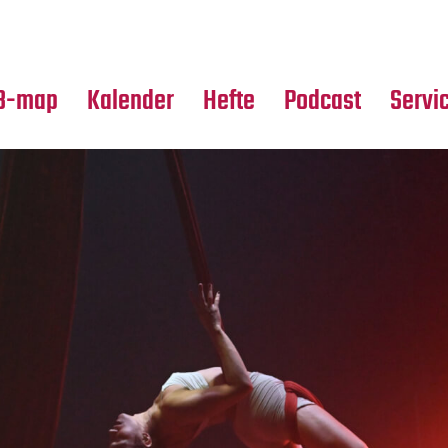
Premierensuche
Alle Hefte
Partne
Festival-Planer
Leseproben
Media
B-map
Kalender
Hefte
Podcast
Servi