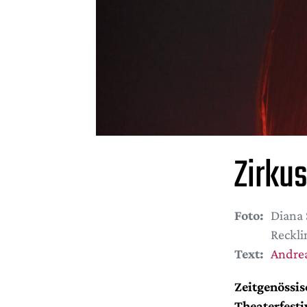
Zirku
Foto:
Diana 
Reckli
Text:
Andrea
Zeitgenössi
Theaterfesti