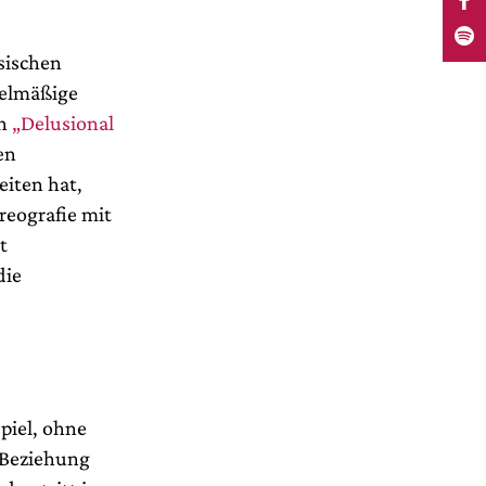
sischen
gelmäßige
In
„Delusional
en
eiten hat,
reografie mit
t
die
piel, ohne
e Beziehung