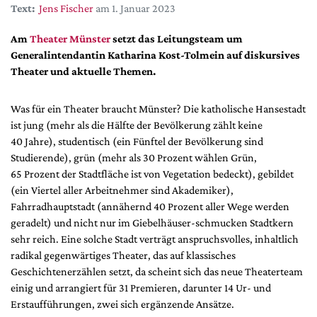
DdB-map
Text:
Jens Fischer
am 1. Januar 2023
Kalender
Am
Theater Münster
setzt das Leitungsteam um
Premierensuche
Generalintendantin Katharina Kost-Tolmein auf diskursives
Theater und aktuelle Themen.
Festival-Planer
Hefte
Was für ein Theater braucht Münster? Die katholische Hansestadt
Alle Hefte
ist jung (mehr als die Hälfte der Bevölkerung zählt keine
40 Jahre), studentisch (ein Fünftel der Bevölkerung sind
Leseproben
Studierende), grün (mehr als 30 Prozent wählen Grün,
Podcast
65 Prozent der Stadtfläche ist von Vegetation bedeckt), gebildet
(ein Viertel aller Arbeitnehmer sind Akademiker),
Service
Fahrradhauptstadt (annähernd 40 Prozent aller Wege werden
Shop / Abo
geradelt) und nicht nur im Giebelhäuser-schmucken Stadtkern
sehr reich. Eine solche Stadt verträgt anspruchsvolles, inhaltlich
Newsletter
radikal gegenwärtiges Theater, das auf klassisches
Redaktion
Geschichtenerzählen setzt, da scheint sich das neue Theaterteam
Autor:innen
einig und arrangiert für 31 Premieren, darunter 14 Ur- und
Partner
Erstaufführungen, zwei sich ergänzende Ansätze.