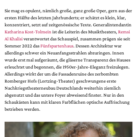
Mediadaten
Sie mag es opulent, nämlich große, ganz große Oper, gern aus der
Suche
ersten Hälfte des letzten Jahrhunderts; er schätzt es klein, klar,
konzentriert, setzt auf zeitgenössische Texte. Generalintendantin
Katharina Kost-Tolmein
ist die Leiterin des Musiktheaters,
Remsi
Al Khalisi
verantwortet das Schauspiel, zusammen prägen sie seit
Sommer 2022 das
Fünfspartenhaus
. Dessen Architektur war
allerdings schwer ein Neuanfangsstrahlen abzuringen. Innen
wurde erst mal aufgeräumt, die gläserne Transparenz des Hauses
erleuchtet und begonnen, die 1950er-Jahre-Eleganz freizulegen.
Allerdings wirkt der um die Fassadenruine des zerbombten
Romberger Hofs (Lortzing-Theater) geschwungene erste
Nachkriegstheaterneubau Deutschlands weiterhin ziemlich
abgenutzt und das untere Foyer abweisend finster. Nur in den
Schaukästen kann mit klaren Farbflächen optische Auffrischung
betrieben werden.