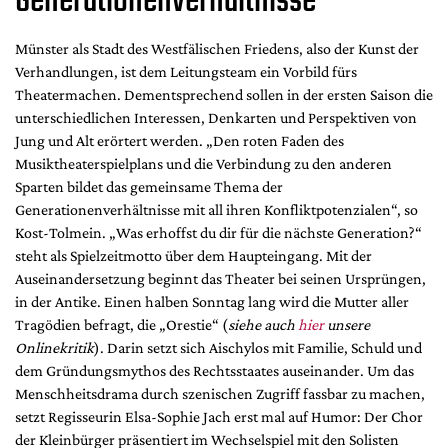
Generationenverhältnisse
Münster als Stadt des Westfälischen Friedens, also der Kunst der
Verhandlungen, ist dem Leitungsteam ein Vorbild fürs
Theatermachen. Dementsprechend sollen in der ersten Saison die
unterschiedlichen Interessen, Denkarten und Perspektiven von
Jung und Alt erörtert werden. „Den roten Faden des
Musiktheaterspielplans und die Verbindung zu den anderen
Sparten bildet das gemeinsame Thema der
Generationenverhältnisse mit all ihren Konfliktpotenzialen“, so
Kost-Tolmein. „Was erhoffst du dir für die nächste Generation?“
steht als Spielzeitmotto über dem Haupteingang. Mit der
Auseinandersetzung beginnt das Theater bei seinen Ursprüngen,
in der Antike. Einen halben Sonntag lang wird die Mutter aller
Tragödien befragt, die „Orestie“ (
siehe auch
hier
unsere
Onlinekritik
). Darin setzt sich Aischylos mit Familie, Schuld und
dem Gründungsmythos des Rechtsstaates auseinander. Um das
Menschheitsdrama durch szenischen Zugriff fassbar zu machen,
setzt Regisseurin Elsa-Sophie Jach erst mal auf Humor: Der Chor
der Kleinbürger präsentiert im Wechselspiel mit den Solisten