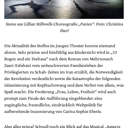
Szene aus Lillian Stillwells Choreografie „Furien“. Foto: Christina
Iberl
Die Aktualität des Stoffes im Jungen Theater konnte niemand
ahnen. Sehr präzise und feinfühlig aus Kindersicht wird in „33
Bogen und ein Teehaus“ nach dem Roman von Mehrnousch
Zaeri-Esfahani vom unbeschwerten Familienleben der
Privilegierten zu Schah-Zeiten im Iran erzählt, die Notwendigkeit
der Revolution verdeutlicht sowie die Katastrophe der folgenden
Islamisierung mit Kopftuchzwang und dem Verbot von allem, was
Spaß macht. Die Forderung „Frau, Leben, Freiheit“ wird auch
prompt zum Finale der Aufführung eingeblendet: eine
zugängliche, freundliche, eindrücklich Weltpolitik für
aufbereitende Inszenierung von Carina Sophie Eberle.
Also alles prima? Schnell noch ein Blick auf das Musical „Aspects