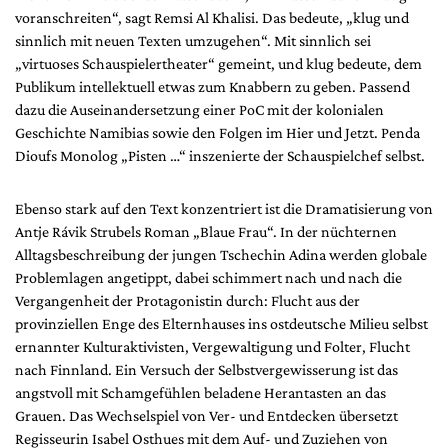
voranschreiten“, sagt Remsi Al Khalisi. Das bedeute, „klug und
sinnlich mit neuen Texten umzugehen“. Mit sinnlich sei
„virtuoses Schauspielertheater“ gemeint, und klug bedeute, dem
Publikum intellektuell etwas zum Knabbern zu geben. Passend
dazu die Auseinandersetzung einer PoC mit der kolonialen
Geschichte Namibias sowie den Folgen im Hier und Jetzt. Penda
Dioufs Monolog „Pisten …“ inszenierte der Schauspielchef selbst.
Ebenso stark auf den Text konzen­triert ist die Dramatisierung von
Antje Rávik Strubels Roman „Blaue Frau“. In der nüchternen
Alltagsbeschreibung der jungen Tschechin Adina werden globale
Problemlagen angetippt, dabei schimmert nach und nach die
Vergangenheit der Protagonistin durch: Flucht aus der
provinziellen Enge des Elternhauses ins ostdeutsche Milieu selbst
ernannter Kulturaktivisten, Vergewaltigung und Folter, Flucht
nach Finnland. Ein Versuch der Selbstvergewisserung ist das
angstvoll mit Schamgefühlen beladene Herantasten an das
Grauen. Das Wechselspiel von Ver- und Entdecken übersetzt
Regisseurin Isabel Osthues mit dem Auf- und Zuziehen von