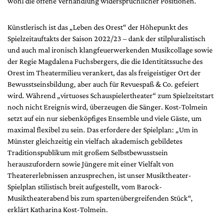
wohl die offene Verhandlung widersprüchlicher Positionen.
Künstlerisch ist das „Leben des Orest“ der Höhepunkt des
Spielzeitauftakts der Saison 2022/23 – dank der stilpluralistisch
und auch mal ironisch klangfeuerwerkenden Musikcollage sowie
der Regie Magdalena Fuchsbergers, die die Identitätssuche des
Orest im Theatermilieu verankert, das als freigeistiger Ort der
Bewusstseinsbildung, aber auch für Revuespaß & Co. gefeiert
wird. Während „virtuoses Schauspielertheater“ zum Spielzeitstart
noch nicht Ereignis wird, überzeugen die Sänger. Kost-Tolmein
setzt auf ein nur siebenköpfiges Ensemble und viele Gäste, um
maximal flexibel zu sein. Das erfordere der Spielplan: „Um in
Münster gleichzeitig ein vielfach akademisch gebildetes
Traditionspublikum mit großem Selbstbewusstsein
herauszufordern sowie Jüngere mit einer Vielfalt von
Theatererlebnissen anzusprechen, ist unser Musiktheater-
Spielplan stilistisch breit aufgestellt, vom Barock-
Musiktheaterabend bis zum spartenübergreifenden Stück“,
erklärt Katharina Kost-Tolmein.