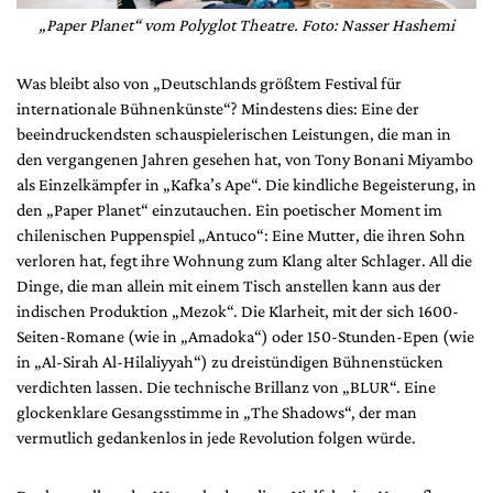
„Paper Planet“ vom Polyglot Theatre. Foto: Nasser Hashemi
Was bleibt also von „Deutschlands größtem Festival für
internationale Bühnenkünste“? Mindestens dies: Eine der
beeindruckendsten schauspielerischen Leistungen, die man in
den vergangenen Jahren gesehen hat, von Tony Bonani Miyambo
als Einzelkämpfer in „Kafka’s Ape“. Die kindliche Begeisterung, in
den „Paper Planet“ einzutauchen. Ein poetischer Moment im
chilenischen Puppenspiel „Antuco“: Eine Mutter, die ihren Sohn
verloren hat, fegt ihre Wohnung zum Klang alter Schlager. All die
Dinge, die man allein mit einem Tisch anstellen kann aus der
indischen Produktion „Mezok“. Die Klarheit, mit der sich 1600-
Seiten-Romane (wie in „Amadoka“) oder 150-Stunden-Epen (wie
in „Al-Sirah Al-Hilaliyyah“) zu dreistündigen Bühnenstücken
verdichten lassen. Die technische Brillanz von „BLUR“. Eine
glockenklare Gesangsstimme in „The Shadows“, der man
vermutlich gedankenlos in jede Revolution folgen würde.