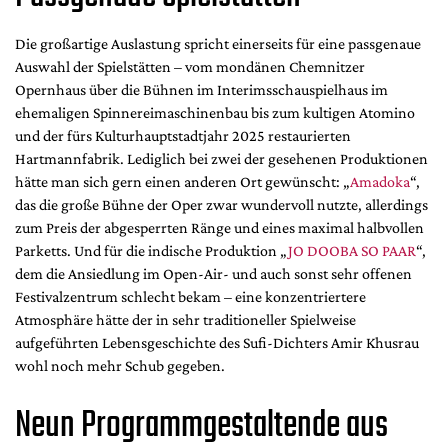
Mediadaten
Die großartige Auslastung spricht einerseits für eine passgenaue
Suche
Auswahl der Spielstätten – vom mondänen Chemnitzer
Opernhaus über die Bühnen im Interimsschauspielhaus im
ehemaligen Spinnereimaschinenbau bis zum kultigen Atomino
und der fürs Kulturhauptstadtjahr 2025 restaurierten
Hartmannfabrik. Lediglich bei zwei der gesehenen Produktionen
hätte man sich gern einen anderen Ort gewünscht: „
Amadoka
“,
das die große Bühne der Oper zwar wundervoll nutzte, allerdings
zum Preis der abgesperrten Ränge und eines maximal halbvollen
Parketts. Und für die indische Produktion „
JO DOOBA SO PAAR
“,
dem die Ansiedlung im Open-Air- und auch sonst sehr offenen
Festivalzentrum schlecht bekam – eine konzentriertere
Atmosphäre hätte der in sehr traditioneller Spielweise
aufgeführten Lebensgeschichte des Sufi-Dichters Amir Khusrau
wohl noch mehr Schub gegeben.
Neun Programmgestaltende aus