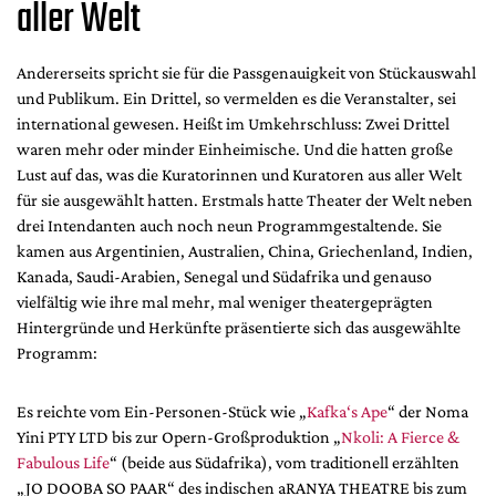
aller Welt
Andererseits spricht sie für die Passgenauigkeit von Stückauswahl
und Publikum. Ein Drittel, so vermelden es die Veranstalter, sei
international gewesen. Heißt im Umkehrschluss: Zwei Drittel
waren mehr oder minder Einheimische. Und die hatten große
Lust auf das, was die Kuratorinnen und Kuratoren aus aller Welt
für sie ausgewählt hatten. Erstmals hatte Theater der Welt neben
drei Intendanten auch noch neun Programmgestaltende. Sie
kamen aus Argentinien, Australien, China, Griechenland, Indien,
Kanada, Saudi-Arabien, Senegal und Südafrika und genauso
vielfältig wie ihre mal mehr, mal weniger theatergeprägten
Hintergründe und Herkünfte präsentierte sich das ausgewählte
Programm:
Es reichte vom Ein-Personen-Stück wie „
Kafka‘s Ape
“ der Noma
Yini PTY LTD bis zur Opern-Großproduktion „
Nkoli: A Fierce &
Fabulous Life
“ (beide aus Südafrika), vom traditionell erzählten
„JO DOOBA SO PAAR“ des indischen aRANYA THEATRE bis zum