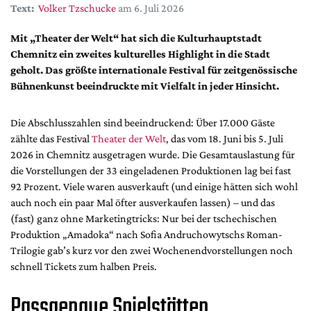
DdB-map
Text:
Volker Tzschucke
am 6. Juli 2026
Kalender
Mit „Theater der Welt“ hat sich die Kulturhauptstadt
Premierensuche
Chemnitz ein zweites kulturelles Highlight in die Stadt
geholt. Das größte internationale Festival für zeitgenössische
Festival-Planer
Bühnenkunst beeindruckte mit Vielfalt in jeder Hinsicht.
Hefte
Alle Hefte
Die Abschlusszahlen sind beeindruckend: Über 17.000 Gäste
zählte das Festival
Theater der Welt
, das vom 18. Juni bis 5. Juli
Leseproben
2026 in Chemnitz ausgetragen wurde. Die Gesamtauslastung für
Podcast
die Vorstellungen der 33 eingeladenen Produktionen lag bei fast
92 Prozent. Viele waren ausverkauft (und einige hätten sich wohl
Service
auch noch ein paar Mal öfter ausverkaufen lassen) – und das
Shop / Abo
(fast) ganz ohne Marketingtricks: Nur bei der tschechischen
Produktion „Amadoka“ nach Sofia Andruchowytschs Roman-
Newsletter
Trilogie gab’s kurz vor den zwei Wochenendvorstellungen noch
Redaktion
schnell Tickets zum halben Preis.
Autor:innen
Passgenaue Spielstätten
Partner