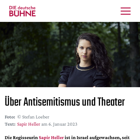
Kritiken
Schauspiel
Musiktheater
Tanz
Crossover
Bühnenwelt
Festivals & Veranstaltungen
Menschen & Theater
Über Antisemitismus und Theater
Themen
Internationales
Foto:
© Stefan Loeber
Nachrufe
Text:
Sapir Heller
am 6. Januar 2023
Medientipps
Die Regisseurin
Sapir Heller
ist in Israel aufgewachsen, seit