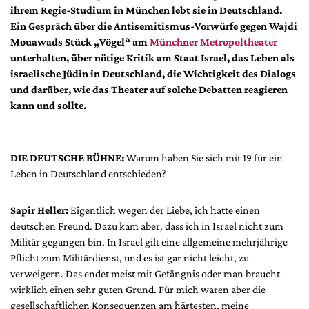
DdB-map
ihrem Regie-Studium in München lebt sie in Deutschland.
Ein Gespräch über die Antisemitismus-Vorwürfe gegen Wajdi
Kalender
Mouawads Stück „Vögel“ am
Münchner Metropoltheater
Premierensuche
unterhalten, über nötige Kritik am Staat Israel, das Leben als
Festival-Planer
israelische Jüdin in Deutschland, die Wichtigkeit des Dialogs
und darüber, wie das Theater auf solche Debatten reagieren
Hefte
kann und sollte.
Alle Hefte
Leseproben
DIE DEUTSCHE BÜHNE:
Warum haben Sie sich mit 19 für ein
Podcast
Leben in Deutschland entschieden?
Service
Sapir Heller:
Eigentlich wegen der Liebe, ich hatte einen
Shop / Abo
deutschen Freund. Dazu kam aber, dass ich in Israel nicht zum
Newsletter
Militär gegangen bin. In Israel gilt eine allgemeine mehrjährige
Redaktion
Pflicht zum Militärdienst, und es ist gar nicht leicht, zu
verweigern. Das endet meist mit Gefängnis oder man braucht
Autor:innen
wirklich einen sehr guten Grund. Für mich waren aber die
Partner
gesellschaftlichen Konsequenzen am härtesten, meine