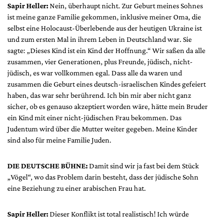
Sapir Heller:
Nein, überhaupt nicht. Zur Geburt meines Sohnes
ist meine ganze Familie gekommen, inklusive meiner Oma, die
selbst eine Holocaust-Überlebende aus der heutigen Ukraine ist
und zum ersten Mal in ihrem Leben in Deutschland war. Sie
sagte: „Dieses Kind ist ein Kind der Hoffnung.“ Wir saßen da alle
zusammen, vier Generationen, plus Freunde, jüdisch, nicht-
jüdisch, es war vollkommen egal. Dass alle da waren und
zusammen die Geburt eines deutsch-israelischen Kindes gefeiert
haben, das war sehr berührend. Ich bin mir aber nicht ganz
sicher, ob es genauso akzeptiert worden wäre, hätte mein Bruder
ein Kind mit einer nicht-jüdischen Frau bekommen. Das
Judentum wird über die Mutter weiter gegeben. Meine Kinder
sind also für meine Familie Juden.
DIE DEUTSCHE BÜHNE:
Damit sind wir ja fast bei dem Stück
„Vögel“, wo das Problem darin besteht, dass der jüdische Sohn
eine Beziehung zu einer arabischen Frau hat.
Sapir Heller:
Dieser Konflikt ist total realistisch! Ich würde