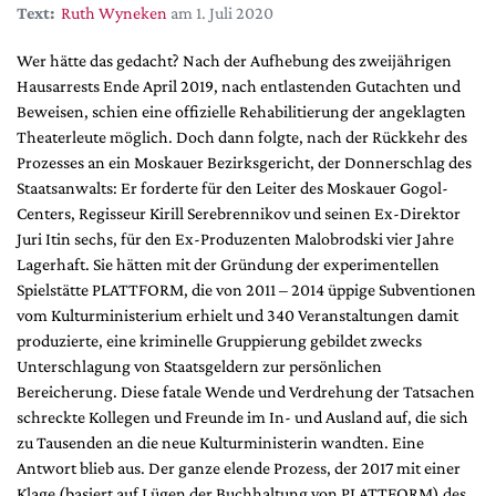
DdB-map
Text:
Ruth Wyneken
am 1. Juli 2020
Kalender
Wer hätte das gedacht? Nach der Aufhebung des zweijährigen
Premierensuche
Hausarrests Ende April 2019, nach entlastenden Gutachten und
Beweisen, schien eine offizielle Rehabilitierung der angeklagten
Festival-Planer
Theaterleute möglich. Doch dann folgte, nach der Rückkehr des
Hefte
Prozesses an ein Moskauer Bezirksgericht, der Donnerschlag des
Staatsanwalts: Er forderte für den Leiter des Moskauer Gogol-
Alle Hefte
Centers, Regisseur Kirill Serebrennikov und seinen Ex-Direktor
Leseproben
Juri Itin sechs, für den Ex-Produzenten Malobrodski vier Jahre
Lagerhaft. Sie hätten mit der Gründung der experimentellen
Podcast
Spielstätte PLATTFORM, die von 2011 – 2014 üppige Subventionen
Service
vom Kulturministerium erhielt und 340 Veranstaltungen damit
produzierte, eine kriminelle Gruppierung gebildet zwecks
Shop / Abo
Unterschlagung von Staatsgeldern zur persönlichen
Newsletter
Bereicherung. Diese fatale Wende und Verdrehung der Tatsachen
Redaktion
schreckte Kollegen und Freunde im In- und Ausland auf, die sich
zu Tausenden an die neue Kulturministerin wandten. Eine
Autor:innen
Antwort blieb aus. Der ganze elende Prozess, der 2017 mit einer
Partner
Klage (basiert auf Lügen der Buchhaltung von PLATTFORM) des