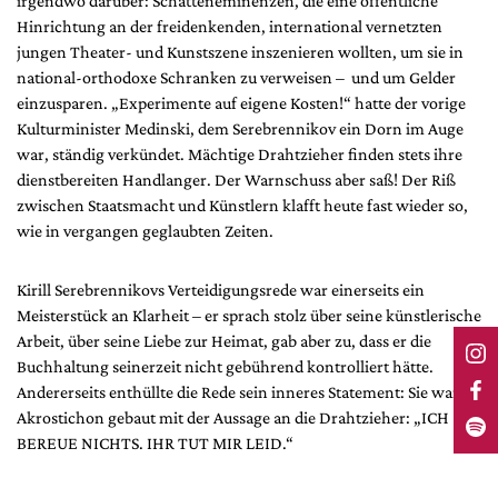
irgendwo darüber: Schatteneminenzen, die eine öffentliche
Hinrichtung an der freidenkenden, international vernetzten
jungen Theater- und Kunstszene inszenieren wollten, um sie in
national-orthodoxe Schranken zu verweisen – und um Gelder
einzusparen. „Experimente auf eigene Kosten!“ hatte der vorige
Kulturminister Medinski, dem Serebrennikov ein Dorn im Auge
war, ständig verkündet. Mächtige Drahtzieher finden stets ihre
dienstbereiten Handlanger. Der Warnschuss aber saß! Der Riß
zwischen Staatsmacht und Künstlern klafft heute fast wieder so,
wie in vergangen geglaubten Zeiten.
Kirill Serebrennikovs Verteidigungsrede war einerseits ein
Meisterstück an Klarheit – er sprach stolz über seine künstlerische
Arbeit, über seine Liebe zur Heimat, gab aber zu, dass er die
Buchhaltung seinerzeit nicht gebührend kontrolliert hätte.
Andererseits enthüllte die Rede sein inneres Statement: Sie war als
Akrostichon gebaut mit der Aussage an die Drahtzieher: „ICH
BEREUE NICHTS. IHR TUT MIR LEID.“