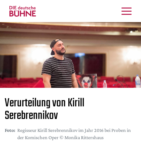
Kritiken
Schauspiel
Musiktheater
Tanz
Crossover
Bühnenwelt
Festivals & Veranstaltungen
Menschen & Theater
Verurteilung von Kirill
Themen
Serebrennikov
Internationales
Nachrufe
Foto:
Regisseur Kirill Serebrennikov im Jahr 2016 bei Proben in
Medientipps
der Komischen Oper © Monika Rittershaus