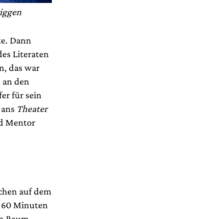
riggen
lte. Dann
des Literaten
en, das war
e an den
er für sein
t ans
Theater
nd Mentor
achen auf dem
en 60 Minuten
den Raum