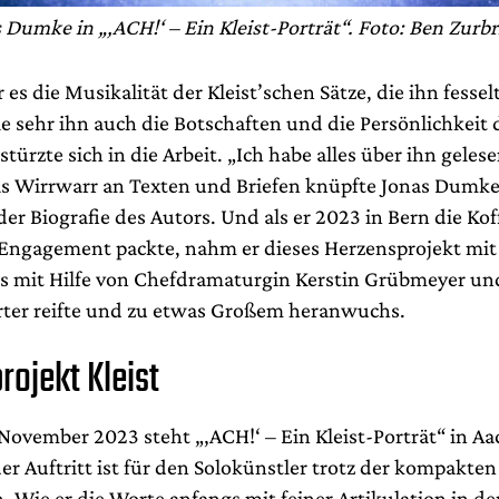
 Dumke in „‚ACH!‘ – Ein Kleist-Porträt“. Foto: Ben Zurb
es die Musikalität der Kleist’schen Sätze, die ihn fesse
e sehr ihn auch die Botschaften und die Persönlichkeit 
stürzte sich in die Arbeit. „Ich habe alles über ihn geles
as Wirrwarr an Texten und Briefen knüpfte Jonas Dumk
er Biografie des Autors. Und als er 2023 in Bern die Koff
s Engagement packte, nahm er dieses Herzensprojekt mi
es mit Hilfe von Chefdramaturgin Kerstin Grübmeyer u
ter reifte und zu etwas Großem heranwuchs.
rojekt Kleist
 November 2023 steht „‚ACH!‘ – Ein Kleist-Porträt“ in A
der Auftritt ist für den Solokünstler trotz der kompakt
. Wie er die Worte anfangs mit feiner Artikulation in 