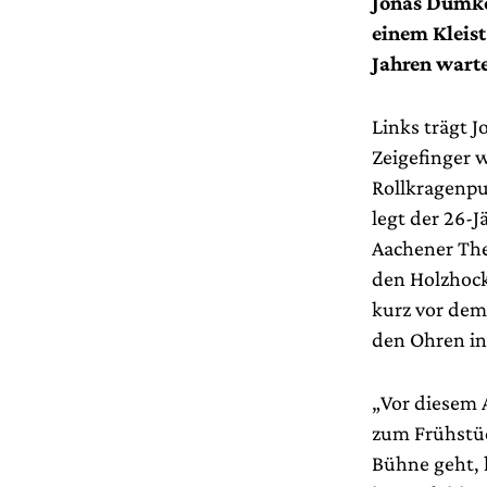
Jonas Dumke 
einem Kleis
Jahren warte
Links trägt 
Zeigefinger 
Rollkragenpu
legt der 26-J
Aachener Thea
den Holzhock
kurz vor dem 
den Ohren i
„Vor diesem 
zum Frühstück
Bühne geht, 