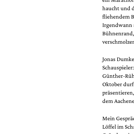
haucht und d
fliehendem B
Irgendwann s
Bühnenrand, 
verschmolzen
Jonas Dumke
Schauspieler
Günther-Rühl
Oktober durft
präsentieren
dem Aachene
Mein Gespräc
Löffel im Sc