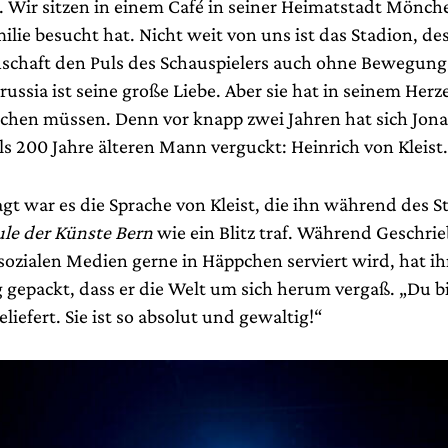
. Wir sitzen in einem Café in seiner Heimatstadt Mönc
ilie besucht hat. Nicht weit von uns ist das Stadion, de
chaft den Puls des Schauspielers auch ohne Bewegung 
orussia ist seine große Liebe. Aber sie hat in seinem Her
tschen müssen. Denn vor knapp zwei Jahren hat sich Jon
s 200 Jahre älteren Mann verguckt: Heinrich von Kleist.
gt war es die Sprache von Kleist, die ihn während des 
le der Künste Bern
wie ein Blitz traf. Während Geschri
 sozialen Medien gerne in Häppchen serviert wird, hat ihn
g gepackt, dass er die Welt um sich herum vergaß. „Du bi
liefert. Sie ist so absolut und gewaltig!“