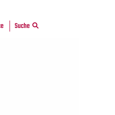
r
daten
ce
Suche