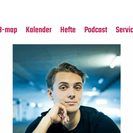
Premierensuche
Alle Hefte
Partne
Festival-Planer
Leseproben
Media
B-map
Kalender
Hefte
Podcast
Servi