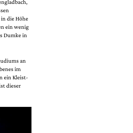
hengladbach,
ssen
in die Höhe
zen ein wenig
as Dumke in
Studiums an
ebenes im
 ein Kleist-
st dieser