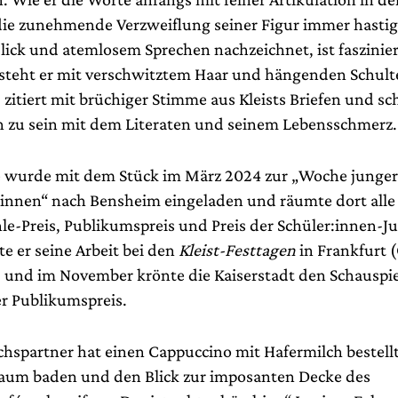
ie zunehmende Verzweiflung seiner Figur immer hastig
lick und atemlosem Sprechen nachzeichnet, ist faszinie
teht er mit verschwitztem Haar und hängenden Schul
zitiert mit brüchiger Stimme aus Kleists Briefen und sc
 zu sein mit dem Literaten und seinem Lebensschmerz.
 wurde mit dem Stück im März 2024 zur „Woche junger
:innen“ nach Bensheim eingeladen und räumte dort alle 
e-Preis, Publikumspreis und Preis der Schüler:innen-Ju
e er seine Arbeit bei den
Kleist-Festtagen
in Frankfurt 
, und im November krönte die Kaiserstadt den Schauspie
r Publikumspreis.
hspartner hat einen Cappuccino mit Hafermilch bestellt.
haum baden und den Blick zur imposanten Decke des