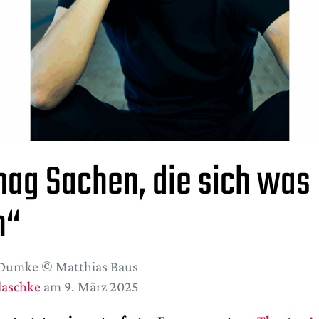
mag Sachen, die sich was
n“
 Dumke © Matthias Baus
Plaschke
am 9. März 2025