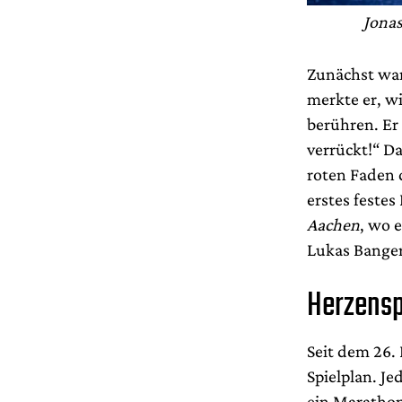
Jonas
Zunächst war 
merkte er, wi
berühren. Er 
verrückt!“ D
roten Faden d
erstes feste
Aachen
, wo 
Lukas Banger
Herzensp
Seit dem 26.
Spielplan. Je
ein Marathon