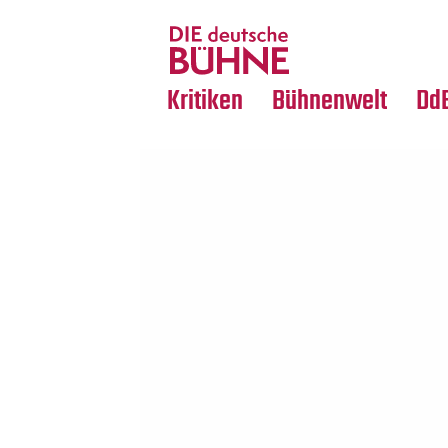
Tanz
Nachrufe
Crossover
Medientipps
Kritiken
Bühnenwelt
Dd