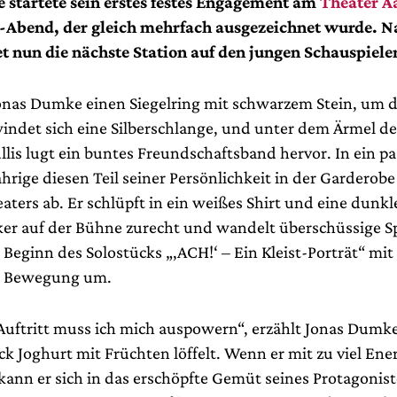
startete sein erstes festes Engagement am
Theater A
t-Abend, der gleich mehrfach ausgezeichnet wurde. N
t nun die nächste Station auf den jungen Schauspiele
Jonas Dumke einen Siegelring mit schwarzem Stein, um 
windet sich eine Silberschlange, und unter dem Ärmel de
llis lugt ein buntes Freundschaftsband hervor. In ein p
ährige diesen Teil seiner Persönlichkeit in der Garderobe
ters ab. Er schlüpft in ein weißes Shirt und eine dunkl
er auf der Bühne zurecht und wandelt überschüssige 
Beginn des Solostücks „,ACH!‘ – Ein Kleist-Porträt“ mit
n Bewegung um.
Auftritt muss ich mich auspowern“, erzählt Jonas Dumk
 Joghurt mit Früchten löffelt. Wenn er mit zu viel Ener
kann er sich in das erschöpfte Gemüt seines Protagonis