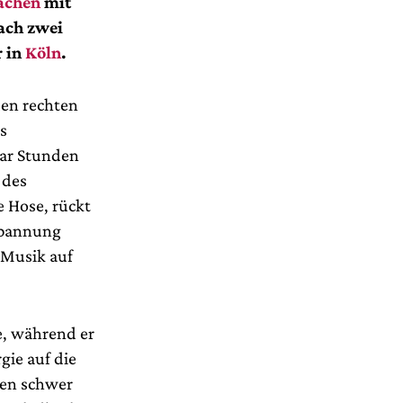
achen
mit
ach zwei
r in
Köln
.
den rechten
s
aar Stunden
 des
e Hose, rückt
Spannung
 Musik auf
e, während er
gie auf die
ten schwer