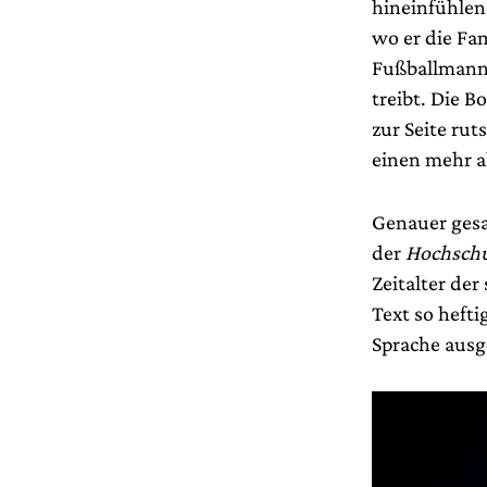
hineinfühlen
wo er die Fam
Fußballmanns
treibt. Die B
zur Seite ru
einen mehr al
Genauer gesa
der
Hochschu
Zeitalter der
Text so hefti
Sprache ausge