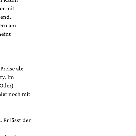
er mit
rend.
tern am
heint
Preise ab:
ry. Im
(Oder)
ler noch mit
 Er lässt den