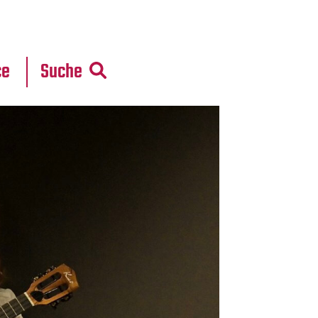
r
daten
ce
Suche