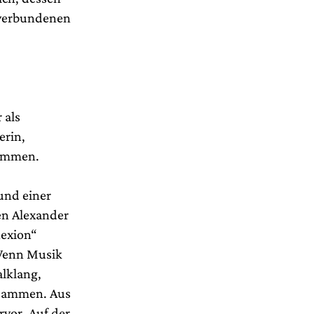
t verbundenen
 als
erin,
sammen.
und einer
ten Alexander
lexion“
 Wenn Musik
lklang,
usammen. Aus
rvor. Auf der