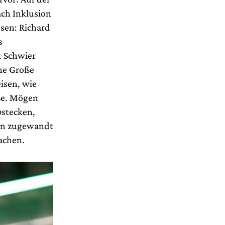
ach Inklusion
ösen: Richard
s
. Schwier
ane Große
isen, wie
eße. Mögen
bstecken,
uen zugewandt
achen.