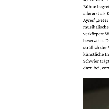
Bühne begrei
allererst als
Ayres’ „Pete
musikalische
verkörpert W
besetzt ist.
sträflich de
künstliche In
Schwier träg
dazu bei, vo