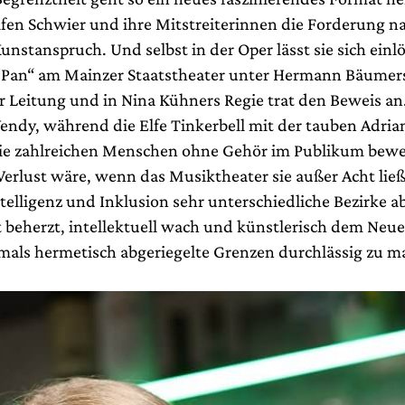
fen Schwier und ihre Mitstreiterinnen die Forderung n
 Kunstanspruch. Und selbst in der Oper lässt sie sich einl
r Pan“ am Mainzer Staatstheater unter Hermann Bäumer
r Leitung und in Nina Kühners Regie trat den Beweis an
endy, während die Elfe Tinkerbell mit der tauben Adri
 Die zahlreichen Menschen ohne Gehör im Publikum bewe
r Verlust wäre, wenn das Musiktheater sie außer Acht li
telligenz und Inklusion sehr unterschiedliche Bezirke a
t beherzt, intellektuell wach und künstlerisch dem Ne
rmals hermetisch abgeriegelte Grenzen durchlässig zu m