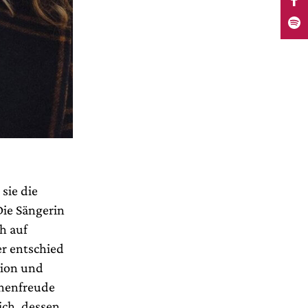
 sie die
Die Sängerin
ch auf
er entschied
tion und
nnenfreude
sich, dessen