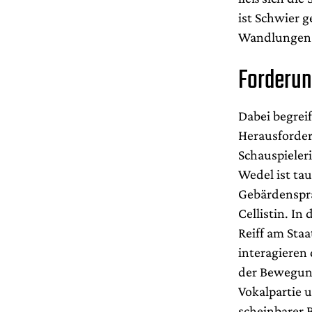
ist Schwier 
Wandlungen F
Forderun
Dabei begrei
Herausforde
Schauspieler
Wedel ist tau
Gebärdensprac
Cellistin. In
Reiff am Sta
interagieren
der Bewegun
Vokalpartie 
scheinbarer 