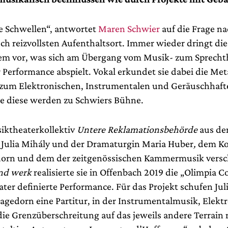
e Schwellen“, antwortet
Maren Schwier
auf die Frage n
sch reizvollsten Aufenthaltsort. Immer wieder dringt die
em vor, was sich am Übergang vom Musik- zum Sprecht
 Performance abspielt. Vokal erkundet sie dabei die M
zum Elektronischen, Instrumentalen und Geräuschhaft
e diese werden zu Schwiers Bühne.
iktheaterkollektiv
Untere Reklamationsbehörde
aus de
Julia Mihály und der Dramaturgin Maria Huber
,
dem Ko
dorn und dem der zeitgenössischen Kammermusik versc
nd werk
realisierte sie in Offenbach 2019 die „Olimpia C
ter definierte Performance. Für das Projekt schufen Jul
agedorn eine Partitur, in der Instrumentalmusik, Elekt
ie Grenzüberschreitung auf das jeweils andere Terrain r