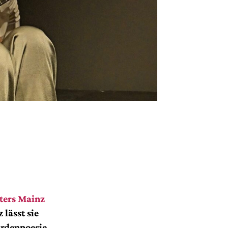
ters Mainz
 lässt sie
ärdenpoesie.