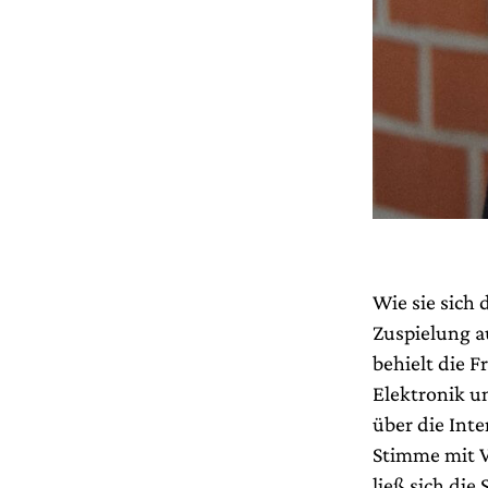
Wie sie sich 
Zuspielung au
behielt die F
Elektronik un
über die Int
Stimme mit V
ließ sich die