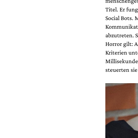
menschengest
Titel. Er fun
Social Bots.
Kommunikatio
abzutreten. 
Horror gilt:
Kriterien un
Millisekunde
steuerten sie