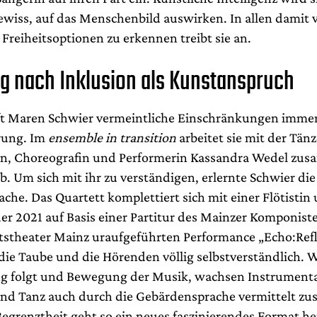
gewiss, auf das Menschenbild auswirken. In allen dami
reiheitsoptionen zu erkennen treibt sie an.
g nach Inklusion als Kunstanspruch
ft Maren Schwier vermeintliche Einschränkungen immer
rung. Im
ensemble in transition
arbeitet sie mit der Tänz
in, Choreografin und Performerin Kassandra Wedel zu
b. Um sich mit ihr zu verständigen, erlernte Schwier die
he. Das Quartett komplettiert sich mit einer Flötistin 
 der 2021 auf Basis einer Partitur des Mainzer Komponis
atstheater Mainz uraufgeführten Performance „Echo:Ref
 die Taube und die Hörenden völlig selbstverständlich.
g folgt und Bewegung der Musik, wachsen Instrumenta
und Tanz auch durch die Gebärdensprache vermittelt z
Begrenztheit geht so ein neues faszinierendes Format he