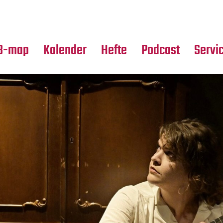
Premierensuche
Alle Hefte
Partne
Festival-Planer
Leseproben
Media
B-map
Kalender
Hefte
Podcast
Servi