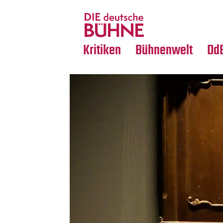
Tanz
Nachrufe
Crossover
Medientipps
Kritiken
Bühnenwelt
Dd