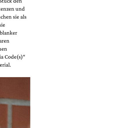
Stück den
stenzen und
chen sie als
sie
 blanker
aren
nen
ia Code(s)“
rial.