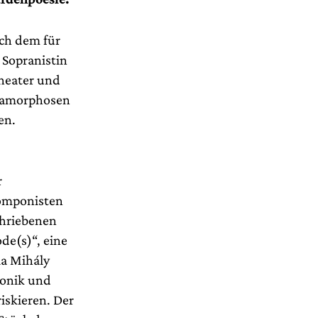
ach dem für
 Sopranistin
heater und
etamorphosen
en.
r
mponisten
hriebenen
ode(s)“, eine
ia Mihály
ronik und
iskieren. Der