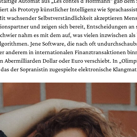
altige Automat aus „Les contes d’Hoffmann“ gab dem 
giert als Prototyp künstlicher Intelligenz wie Sprachassi
 Mit wachsender Selbstverständlichkeit akzeptieren Mens
nspartner und zeigen sich bereit, Entscheidungen an 
Schwier nahm es mit dem auf, was vielen inzwischen als
 Algorithmen. Jene Software, die nach oft undurchschaub
ter anderem in internationalen Finanztransaktionen bin
n Abermilliarden Dollar oder Euro verschiebt. In „Olimp
 das der Sopranistin zugespielte elektronische Klangmate