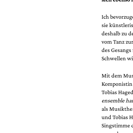
Ich bevorzug
sie künstleri
deshalb zu d
vom Tanz zur
des Gesangs 
Schwellen wi
Mit dem Mus
Komponistin 
Tobias Hage
ensemble ha
als Musikthea
und Tobias H
Singstimme d