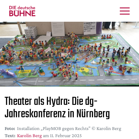
Kritiken
Schauspiel
Musiktheater
Tanz
Crossover
Bühnenwelt
Festivals & Veranstaltungen
Menschen & Theater
Theater als Hydra: Die dg-
Themen
Jahreskonferenz in Nürnberg
Internationales
Nachrufe
Foto:
Installation „PlayMOB gegen Rechts” © Karolin Berg
Medientipps
Text:
Karolin Berg
am 11. Februar 2025