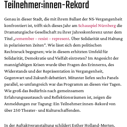
Teilnehmer:innen-Rekord
Mediadaten
Suche
Genau in dieser Stadt, die mit ihrem Ballast der NS-Vergangenheit
konfrontiert ist, trifft sich dieses Jahr am
Schauspiel Nürnberg
die
Dramaturgische Gesellschaft zu ihrer Jahreskonferenz unter dem
Titel „
remember – resist – represent
. Über Solidarität und Haltung
in polarisierten Zeiten“. Wie lässt sich dem politischen
Rechtsruck begegnen; wie in diesem erhitzten Umfeld für
Solidarität, Demokratie und Vielfalt eintreten? Im Angesicht der
mannigfaltigen Krisen wurde über Fragen des Erinnerns, des
Widerstands und der Repräsentation in Vergangenheit,
Gegenwart und Zukunft debattiert. Mitunter liefen sechs Panels
parallel, so umfangreich war das Programm an diesen vier Tagen.
Wie groß das Bedürfnis nach gemeinsamem
Erfahrungsaustausch und Reflektionsräumen ist, zeigen die
Anmeldungen zur Tagung: Ein Teilnehmer:innen-Rekord von
über 250 Theater- und Kulturschaffenden.
In der Auftaktveranstaltung schildert Esther Holland-Merten,