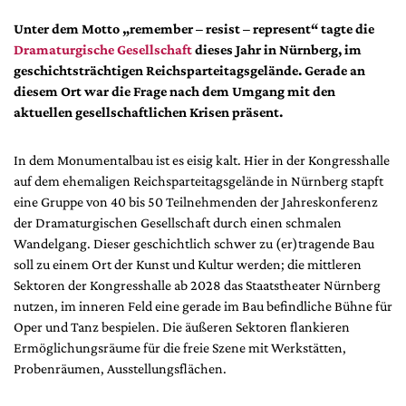
DdB-map
Unter dem Motto „remember – resist – represent“ tagte die
Kalender
Dramaturgische Gesellschaft
dieses Jahr in Nürnberg, im
Premierensuche
geschichtsträchtigen Reichsparteitagsgelände. Gerade an
diesem Ort war die Frage nach dem Umgang mit den
Festival-Planer
aktuellen gesellschaftlichen Krisen präsent.
Hefte
Alle Hefte
In dem Monumentalbau ist es eisig kalt. Hier in der Kongresshalle
auf dem ehemaligen Reichsparteitagsgelände in Nürnberg stapft
Leseproben
eine Gruppe von 40 bis 50 Teilnehmenden der Jahreskonferenz
Podcast
der Dramaturgischen Gesellschaft durch einen schmalen
Wandelgang. Dieser geschichtlich schwer zu (er)tragende Bau
Service
soll zu einem Ort der Kunst und Kultur werden; die mittleren
Shop / Abo
Sektoren der Kongresshalle ab 2028 das Staatstheater Nürnberg
nutzen, im inneren Feld eine gerade im Bau befindliche Bühne für
Newsletter
Oper und Tanz bespielen. Die äußeren Sektoren flankieren
Redaktion
Ermöglichungsräume für die freie Szene mit Werkstätten,
Autor:innen
Probenräumen, Ausstellungsflächen.
Partner