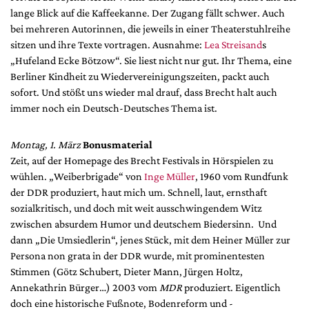
lange Blick auf die Kaffeekanne. Der Zugang fällt schwer. Auch
bei mehreren Autorinnen, die jeweils in einer Theaterstuhlreihe
sitzen und ihre Texte vortragen. Ausnahme:
Lea Streisand
s
„Hufeland Ecke Bötzow“. Sie liest nicht nur gut. Ihr Thema, eine
Berliner Kindheit zu Wiedervereinigungszeiten, packt auch
sofort. Und stößt uns wieder mal drauf, dass Brecht halt auch
immer noch ein Deutsch-Deutsches Thema ist.
Montag, 1. März
Bonusmaterial
Zeit, auf der Homepage des Brecht Festivals in Hörspielen zu
wühlen. „Weiberbrigade“ von
Inge Müller
, 1960 vom Rundfunk
der DDR produziert, haut mich um. Schnell, laut, ernsthaft
sozialkritisch, und doch mit weit ausschwingendem Witz
zwischen absurdem Humor und deutschem Biedersinn. Und
dann „Die Umsiedlerin“, jenes Stück, mit dem Heiner Müller zur
Persona non grata in der DDR wurde, mit prominentesten
Stimmen (Götz Schubert, Dieter Mann, Jürgen Holtz,
Annekathrin Bürger…) 2003 vom
MDR
produziert. Eigentlich
doch eine historische Fußnote, Bodenreform und -