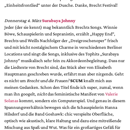
„Einheitsfrontlied“ unter der Dusche. Danke, Brecht Festival!
Donnerstag 4. März
Surabaya Johnny
Jeder (der sie kennt) mag bekanntlich Brechts Songs. Winnie
Böwe, Schauspielerin und Sopranistin, erzählt „Happy End“,
Brechts und Weills Nachfolger der „Dreigroschenoper“ frisch
und mit leicht nostalgischem Charme in verschiedenen Berliner
Locations und singt die Songs, inklusive des Tophits „Surabaya
Johnny“ musikalisch sehr fein zu Akkordeonbegleitung. Dass nur
die Liedtexte von Brecht sind, das Stück aber von Elisabeth
Hauptmann geschreben wurde, erfährt man aber nirgends. Geht
es nicht um
Brecht und die Frauen?
SCUM
knallt mich aus
meinen Gedanken. Schon den Titel finde ich super, zumal, wenn
man ihn googelt,
nicht
das feministische Manifest von
Valerie
Solanas
kommt, sondern ein Computerspiel. Und genau in diesem
Spannungsverhältnis bewegen sich die Schauspielerin Hanna
Hilsdorf und die Band Goshawk: chic verspielte Oberfläche,
optisch wie akustisch, klare Haltung und dazu eine mitreißende
Mischung aus Spaß und Wut. Was für ein großartiges Gefäß für