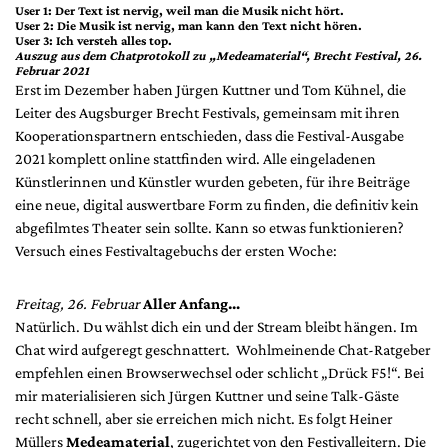
DdB-map
User 1: Der Text ist nervig, weil man die Musik nicht hört.
User 2: Die Musik ist nervig, man kann den Text nicht hören.
Kalender
User 3: Ich versteh alles top.
Auszug aus dem Chatprotokoll zu „Medeamaterial“, Brecht Festival, 26.
Februar 2021
Premierensuche
Erst im Dezember haben Jürgen Kuttner und Tom Kühnel, die
Festival-Planer
Leiter des Augsburger Brecht Festivals, gemeinsam mit ihren
Kooperationspartnern entschieden, dass die Festival-Ausgabe
Hefte
2021 komplett online stattfinden wird. Alle eingeladenen
Alle Hefte
Künstlerinnen und Künstler wurden gebeten, für ihre Beiträge
eine neue, digital auswertbare Form zu finden, die definitiv kein
Leseproben
abgefilmtes Theater sein sollte. Kann so etwas funktionieren?
Podcast
Versuch eines Festivaltagebuchs der ersten Woche:
Service
Freitag, 26. Februar
Aller Anfang…
Shop / Abo
Natürlich. Du wählst dich ein und der Stream bleibt hängen. Im
Newsletter
Chat wird aufgeregt geschnattert. Wohlmeinende Chat-Ratgeber
Redaktion
empfehlen einen Browserwechsel oder schlicht „Drück F5!“. Bei
mir materialisieren sich Jürgen Kuttner und seine Talk-Gäste
Autor:innen
recht schnell, aber sie erreichen mich nicht. Es folgt Heiner
Partner
Müllers
Medeamaterial
, zugerichtet von den Festivalleitern. Die