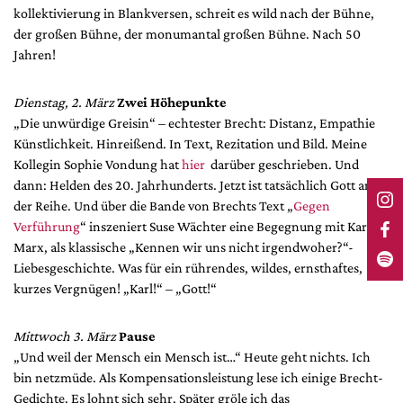
kollektivierung in Blankversen, schreit es wild nach der Bühne,
der großen Bühne, der monumantal großen Bühne. Nach 50
Jahren!
Dienstag, 2. März
Zwei Höhepunkte
„Die unwürdige Greisin“ – echtester Brecht: Distanz, Empathie
Künstlichkeit. Hinreißend. In Text, Rezitation und Bild. Meine
Kollegin Sophie Vondung hat
hier
darüber geschrieben. Und
dann: Helden des 20. Jahrhunderts. Jetzt ist tatsächlich Gott an
der Reihe. Und über die Bande von Brechts Text „
Gegen
Verführung
“ inszeniert Suse Wächter eine Begegnung mit Karl
Marx, als klassische „Kennen wir uns nicht irgendwoher?“-
Liebesgeschichte. Was für ein rührendes, wildes, ernsthaftes,
kurzes Vergnügen! „Karl!“ – „Gott!“
Mittwoch 3. März
Pause
„Und weil der Mensch ein Mensch ist…“ Heute geht nichts. Ich
bin netzmüde. Als Kompensationsleistung lese ich einige Brecht-
Gedichte. Es lohnt sich sehr. Später gröle ich das