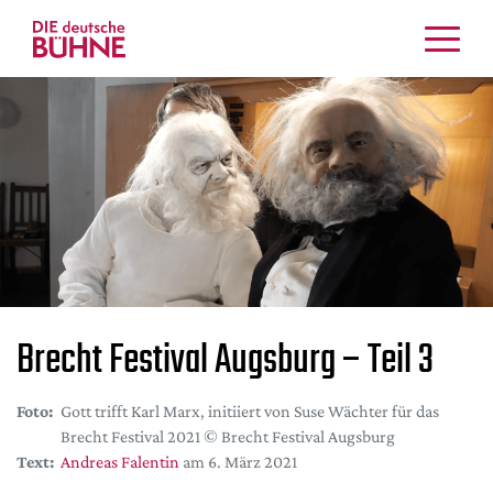
Kritiken
Schauspiel
Musiktheater
Tanz
Crossover
Bühnenwelt
Festivals & Veranstaltungen
Menschen & Theater
Brecht Festival Augsburg – Teil 3
Themen
Internationales
Foto:
Gott trifft Karl Marx, initiiert von Suse Wächter für das
Nachrufe
Brecht Festival 2021 © Brecht Festival Augsburg
Medientipps
Text:
Andreas Falentin
am 6. März 2021