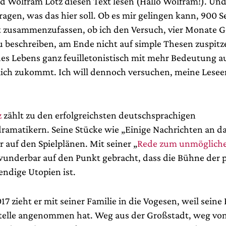
rd Wolfram Lotz diesen Text lesen (Hallo Wolfram!). Und 
fragen, was das hier soll. Ob es mir gelingen kann, 900 S
 zusammenzufassen, ob ich den Versuch, vier Monate 
 beschreiben, am Ende nicht auf simple Thesen zuspitze
des Lebens ganz feuilletonistisch mit mehr Bedeutung au
lich zukommt. Ich will dennoch versuchen, meine Lesee
z
zählt zu den erfolgreichsten deutschsprachigen
amatikern. Seine Stücke wie „Einige Nachrichten an da
 auf den Spielplänen. Mit seiner „
Rede zum unmögliche
wunderbar auf den Punkt gebracht, dass die Bühne der 
endige Utopien ist.
7 zieht er mit seiner Familie in die Vogesen, weil seine
stelle angenommen hat. Weg aus der Großstadt, weg vo