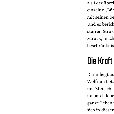
als Lotz über
einzelne „Bü
mit seinen b
Und er berich
starren Struk
zurück, mach
beschränkt i
Die Kraft
Darin liegt a
Wolfram Lotz,
mit Menschen,
ihn auch lebe
ganze Leben i
sich in dies