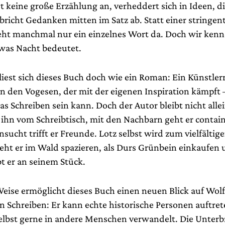
gt keine große Erzählung an, verheddert sich in Ideen, di
bricht Gedanken mitten im Satz ab. Statt einer stringen
eht manchmal nur ein einzelnes Wort da. Doch wir ken
was Nacht bedeutet.
iest sich dieses Buch doch wie ein Roman: Ein Künstle
n den Vogesen, der mit der eigenen Inspiration kämpft –
s Schreiben sein kann. Doch der Autor bleibt nicht allei
 ihn vom Schreibtisch, mit den Nachbarn geht er contai
nsucht trifft er Freunde. Lotz selbst wird zum vielfältig
eht er im Wald spazieren, als Durs Grünbein einkaufen 
t er an seinem Stück.
Weise ermöglicht dieses Buch einen neuen Blick auf Wol
in Schreiben: Er kann echte historische Personen auftret
 selbst gerne in andere Menschen verwandelt. Die Unter