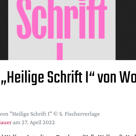
„Heilige Schrift I“ von W
von "Heilige Schrift I" © S. Fischerverlage
Sauer
am 27. April 2022