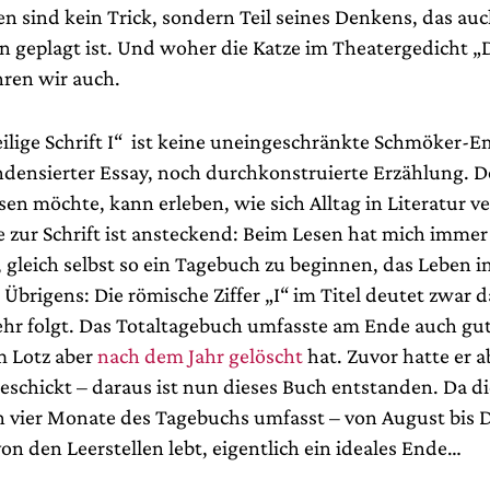
en sind kein Trick, sondern Teil seines Denkens, das au
n geplagt ist. Und woher die Katze im Theatergedicht „D
ren wir auch.
ilige Schrift I“ ist keine uneingeschränkte Schmöker-
ndensierter Essay, noch durchkonstruierte Erzählung. D
sen möchte, kann erleben, wie sich Alltag in Literatur v
e zur Schrift ist ansteckend: Beim Lesen hat mich immer
 gleich selbst so ein Tagebuch zu beginnen, das Leben in
 Übrigens: Die römische Ziffer „I“ im Titel deutet zwar d
hr folgt. Das Totaltagebuch umfasste am Ende auch gu
m Lotz aber
nach dem Jahr gelöscht
hat. Zuvor hatte er a
eschickt – daraus ist nun dieses Buch entstanden. Da di
en vier Monate des Tagebuchs umfasst – von August bis
on den Leerstellen lebt, eigentlich ein ideales Ende…