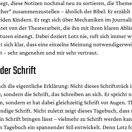
legt, diese Notizen nochmal neu zu sortieren, die Theme
cher“ zusammenzustellen – ähnlich der Bibel: Er erzähl
eiden Kindern. Er regt sich über Mechaniken im Journal
tet von der Theaterarbeit, die ihn mit ihren klaren Abl
turen einengt. Dabei doziert Lotz nie, ruft sich immer w
t sich klar, dass eine einzelne Meinung notwendigerwe
st – sehr angenehm und mir sehr vertraut.
 der Schrift
uch die eigentliche Erklärung: Nicht dieses Schriftstück is
 sondern die Schrift, das Schreiben an sich. Er spricht n
 sondern er hat dabei gleichzeitig Schrift vor Augen. Th
ndige Schrift. Nicht zuletzt zeigt dieses Tagebuch, dass 
n Schrift bringen lässt – vielmehr zu Schrift werden ka
em Tagebuch ein spannender Stil entwickelt. Denn Lotz f