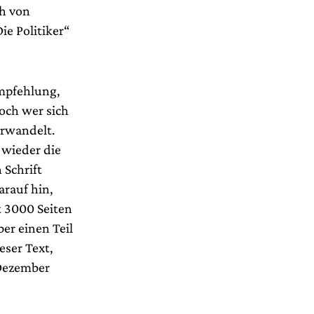
ch von
ie Politiker“
Empfehlung,
och wer sich
erwandelt.
 wieder die
 Schrift
arauf hin,
t 3000 Seiten
ber einen Teil
eser Text,
 Dezember