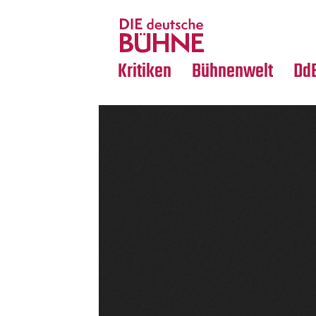
Tanz
Nachrufe
Crossover
Medientipps
Kritiken
Bühnenwelt
Dd