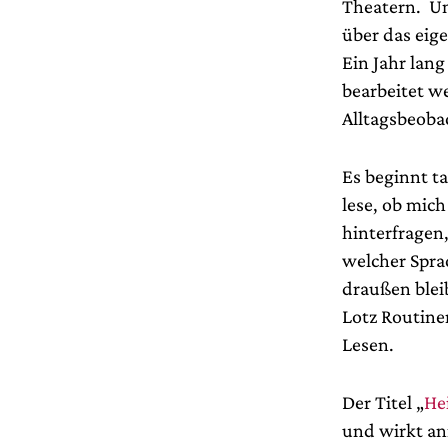
Theatern.
Um
über das eig
Ein Jahr lang
bearbeitet w
Alltagsbeoba
Es beginnt ta
lese, ob mich
hinterfragen,
welcher Sprac
draußen blei
Lotz Routine
Lesen.
Der Titel „
Hei
und wirkt an