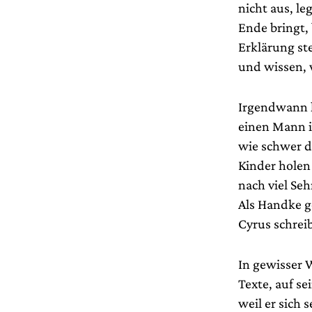
nicht aus, le
Ende bringt, 
Erklärung st
und wissen, 
Irgendwann l
einen Mann i
wie schwer da
Kinder holen
nach viel Seh
Als Handke g
Cyrus schreib
In gewisser 
Texte, auf se
weil er sich