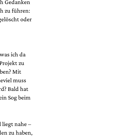
ch Gedanken
h zu führen:
 gelöscht oder
 was ich da
Projekt zu
iben? Mit
ieviel muss
d? Bald hat
ein Sog beim
l liegt nahe –
den zu haben,