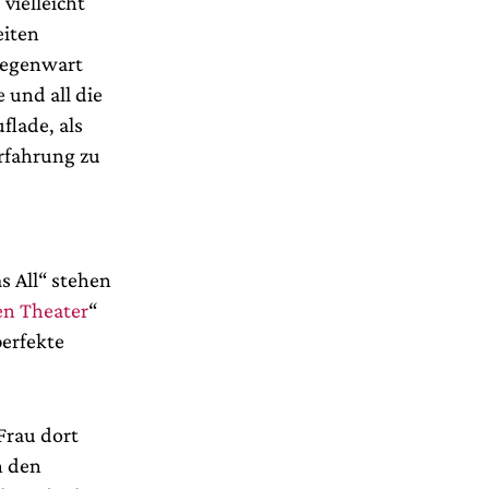
vielleicht
eiten
Gegenwart
 und all die
flade, als
rfahrung zu
s All“ stehen
n Theater
“
perfekte
 Frau dort
n den