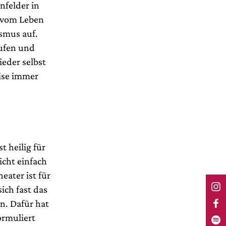
nfelder in
t vom Leben
ismus auf.
äufen und
ieder selbst
ise immer
t heilig für
icht einfach
eater ist für
sich fast das
nn. Dafür hat
ormuliert