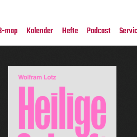
Premierensuche
Alle Hefte
Partne
Festival-Planer
Leseproben
Media
B-map
Kalender
Hefte
Podcast
Servi