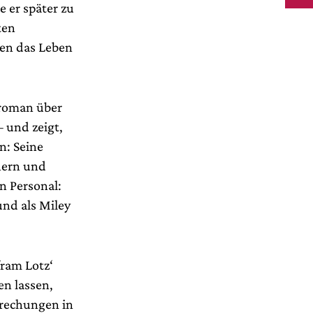
e er später zu
ten
nen das Leben
rroman über
 und zeigt,
n: Seine
nern und
en Personal:
und als Miley
fram Lotz‘
en lassen,
brechungen in