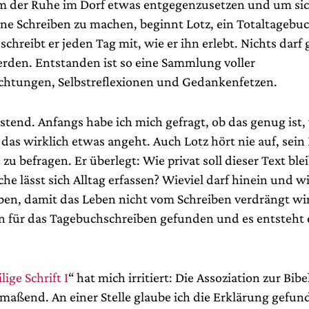
 der Ruhe im Dorf etwas entgegenzusetzen und um si
ene Schreiben zu machen, beginnt Lotz, ein Totaltagebuc
 schreibt er jeden Tag mit, wie er ihn erlebt. Nichts darf
erden. Entstanden ist so eine Sammlung voller
chtungen, Selbstreflexionen und Gedankenfetzen.
stend. Anfangs habe ich mich gefragt, ob das genug ist,
 das wirklich etwas angeht. Auch Lotz hört nie auf, sein 
 zu befragen. Er überlegt: Wie privat soll dieser Text ble
he lässt sich Alltag erfassen? Wieviel darf hinein und w
ben, damit das Leben nicht vom Schreiben verdrängt wir
n für das Tagebuchschreiben gefunden und es entsteht 
lige Schrift I
“ hat mich irritiert: Die Assoziation zur Bibe
maßend. An einer Stelle glaube ich die Erklärung gefun