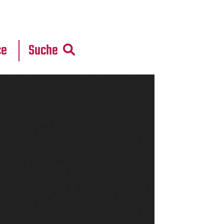
r
daten
ce
Suche