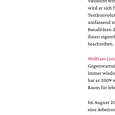
Vielleicht wi
wird er sich 
Textkonvolut
umfassend zu
Banalitäten 
ihnen eigent
beschreiben.
Wolfram Lot
Gegenwartsdr
immer wieder
hat er 2009 
Raum für leb
Im August 201
eine Arbeits