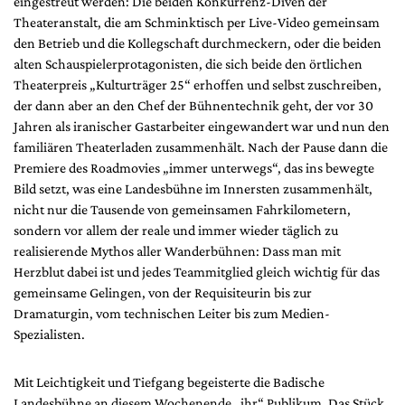
eingestreut werden: Die beiden Konkurrenz-Diven der
Theateranstalt, die am Schminktisch per Live-Video gemeinsam
den Betrieb und die Kollegschaft durchmeckern, oder die beiden
alten Schauspielerprotagonisten, die sich beide den örtlichen
Theaterpreis „Kulturträger 25“ erhoffen und selbst zuschreiben,
der dann aber an den Chef der Bühnentechnik geht, der vor 30
Jahren als iranischer Gastarbeiter eingewandert war und nun den
familiären Theaterladen zusammenhält. Nach der Pause dann die
Premiere des Roadmovies „immer unterwegs“, das ins bewegte
Bild setzt, was eine Landesbühne im Innersten zusammenhält,
nicht nur die Tausende von gemeinsamen Fahrkilometern,
sondern vor allem der reale und immer wieder täglich zu
realisierende Mythos aller Wanderbühnen: Dass man mit
Herzblut dabei ist und jedes Teammitglied gleich wichtig für das
gemeinsame Gelingen, von der Requisiteurin bis zur
Dramaturgin, vom technischen Leiter bis zum Medien-
Spezialisten.
Mit Leichtigkeit und Tiefgang begeisterte die Badische
Landesbühne an diesem Wochenende „ihr“ Publikum. Das Stück