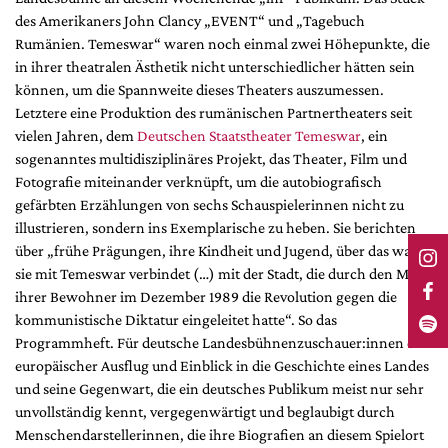
des Amerikaners John Clancy „EVENT“ und „Tagebuch
Rumänien. Temeswar“ waren noch einmal zwei Höhepunkte, die
in ihrer theatralen Ästhetik nicht unterschiedlicher hätten sein
können, um die Spannweite dieses Theaters auszumessen.
Letztere eine Produktion des rumänischen Partnertheaters seit
vielen Jahren, dem
Deutschen Staatstheater Temeswar
, ein
sogenanntes multidisziplinäres Projekt, das Theater, Film und
Fotografie miteinander verknüpft, um die autobiografisch
gefärbten Erzählungen von sechs Schauspielerinnen nicht zu
illustrieren, sondern ins Exemplarische zu heben. Sie berichten
über „frühe Prägungen, ihre Kindheit und Jugend, über das was
sie mit Temeswar verbindet (…) mit der Stadt, die durch den Mut
ihrer Bewohner im Dezember 1989 die Revolution gegen die
kommunistische Diktatur eingeleitet hatte“. So das
Programmheft. Für deutsche Landesbühnenzuschauer:innen ein
europäischer Ausflug und Einblick in die Geschichte eines Landes
und seine Gegenwart, die ein deutsches Publikum meist nur sehr
unvollständig kennt, vergegenwärtigt und beglaubigt durch
Menschendarstellerinnen, die ihre Biografien an diesem Spielort