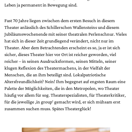
Leben ja permanent in Bewegung sind.
Fast 70 Jahre liegen zwischen dem ersten Besuch in diesem
Theater anlässlich des Schillerschen Wallensteins und diesem
Jubiläumswochenende mit seiner theatralen Perlenschnur. Vieles
hat sich in dieser Zeit grundlegend verändert, nicht nur im
Theater. Aber dem Betrachtenden erscheint es so, ja er ist sich
sicher, dieses Theater hier vor Ort ist reicher geworden, viel
reicher – in seinen Ausdrucksformen, seinen Mitteln, seiner
klugen Reflexion des Theatermachens, in der Vielfalt der
Menschen, die an ihm beteiligt sind. Lokalpatriotische
Altersfreundlichkeit? Nein! Ihm begegnet auf engsten Raum eine
Palette der Möglichkeiten, die in den Metropolen, wo Theater
häufig vor allem für sog. Theaterspezialisten, für Theaterkritiker,
für die jeweilige ‚in group‘ gemacht wird, er sich mühsam erst
zusammen suchen muss. Spätes Theaterglück!