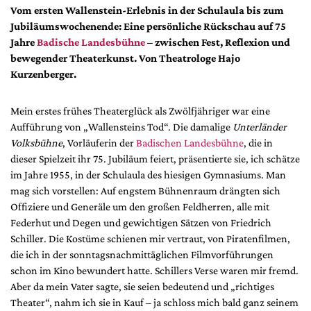
DdB-map
Vom ersten Wallenstein-Erlebnis in der Schulaula bis zum
Jubiläumswochenende: Eine persönliche Rückschau auf 75
Kalender
Jahre
Badische Landesbühne
– zwischen Fest, Reflexion und
Premierensuche
bewegender Theaterkunst. Von Theatrologe Hajo
Festival-Planer
Kurzenberger.
Hefte
Mein erstes frühes Theaterglück als Zwölfjähriger war eine
Alle Hefte
Aufführung von „Wallensteins Tod“. Die damalige
Unterländer
Leseproben
Volksbühne
, Vorläuferin der
Badischen Landesbühne
, die in
dieser Spielzeit ihr 75. Jubiläum feiert, präsentierte sie, ich schätze
Podcast
im Jahre 1955, in der Schulaula des hiesigen Gymnasiums. Man
mag sich vorstellen: Auf engstem Bühnenraum drängten sich
Service
Offiziere und Generäle um den großen Feldherren, alle mit
Shop / Abo
Federhut und Degen und gewichtigen Sätzen von Friedrich
Newsletter
Schiller. Die Kostüme schienen mir vertraut, von Piratenfilmen,
die ich in der sonntagsnachmittäglichen Filmvorführungen
Redaktion
schon im Kino bewundert hatte. Schillers Verse waren mir fremd.
Autor:innen
Aber da mein Vater sagte, sie seien bedeutend und „richtiges
Partner
Theater“, nahm ich sie in Kauf – ja schloss mich bald ganz seinem