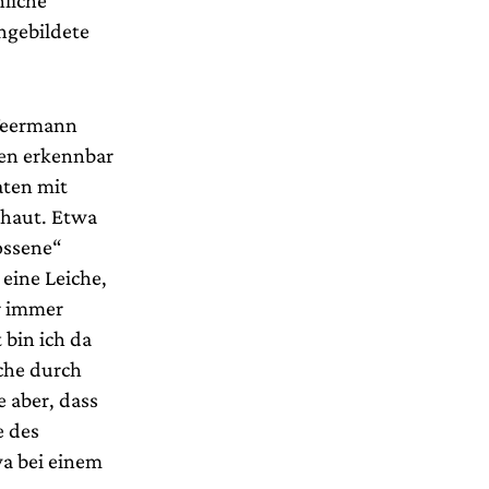
liche
ngebildete
 Weermann
gen erkennbar
aten mit
chaut. Etwa
ossene“
eine Leiche,
ar immer
 bin ich da
che durch
 aber, dass
e des
a bei einem