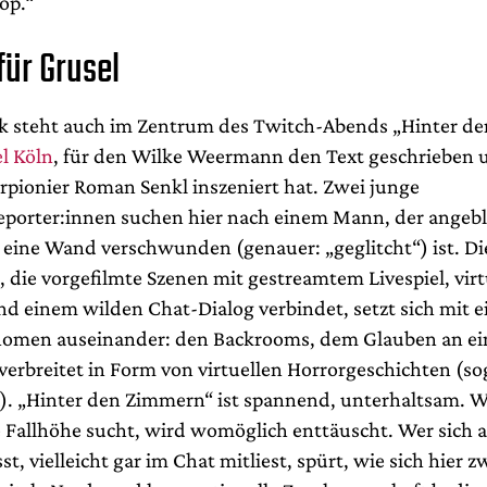
op.“
für Grusel
uk steht auch im Zentrum des Twitch-Abends „Hinter d
l Köln
, für den Wilke Weermann den Text geschrieben 
erpionier Roman Senkl inszeniert hat. Zwei junge
reporter:innen suchen hier nach einem Mann, der angebl
 eine Wand verschwunden (genauer: „geglitcht“) ist. Di
 die vorgefilmte Szenen mit gestreamtem Livespiel, virt
d einem wilden Chat-Dialog verbindet, setzt sich mit 
omen auseinander: den Backrooms, dem Glauben an ein
 verbreitet in Form von virtuellen Horrorgeschichten (s
). „Hinter den Zimmern“ ist spannend, unterhaltsam. W
e Fallhöhe sucht, wird womöglich enttäuscht. Wer sich 
sst, vielleicht gar im Chat mitliest, spürt, wie sich hier 