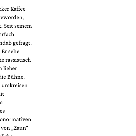
rker Kaffee
 geworden,
. Seit seinem
hrfach
ndab gefragt.
 Er sehe
e rassistisch
n lieber
die Bühne.
e umkreisen
it
am
es
eronormativen
 von „Zaun“