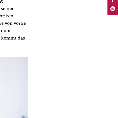
nt
 seiner
ntiken
re von vorne
 Summe
a kommt das