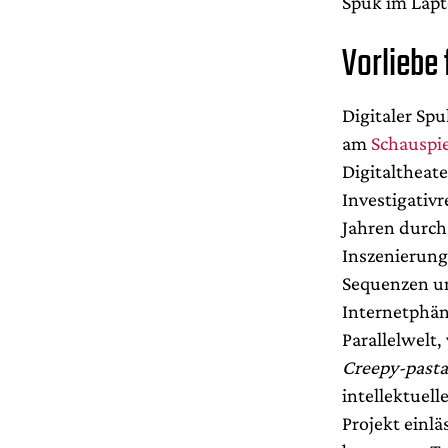
Spuk im Lapt
Vorliebe 
Digitaler Sp
am
Schauspie
Digitaltheat
Investigativ
Jahren durch
Inszenierung,
Sequenzen un
Internetphän
Parallelwelt,
Creepy-pasta
intellektuell
Projekt einlä