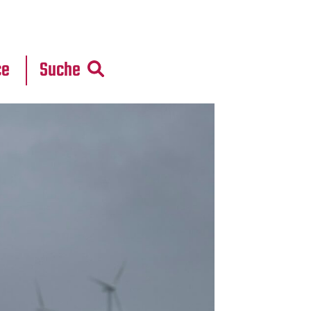
r
daten
ce
Suche