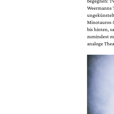
begegnen: Tw
Weermanns Te
ungekünstelt
Minotauros-M
bis hinten, 
zumindest ma
analoge Thea