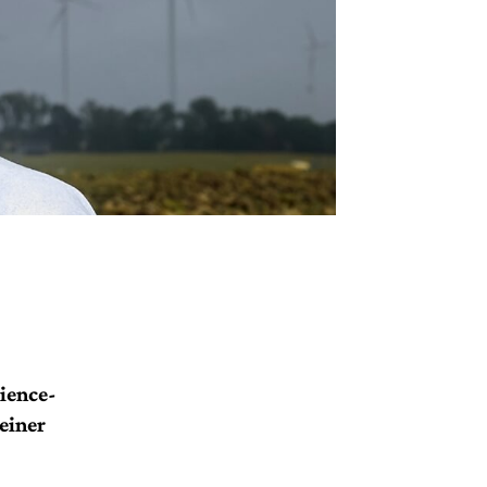
ience-
einer