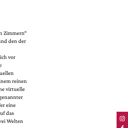
en Zimmern“
und den der
ich vor
e
uellen
einem reinen
e virtuelle
ogenannter
er eine
auf das
zwei Welten