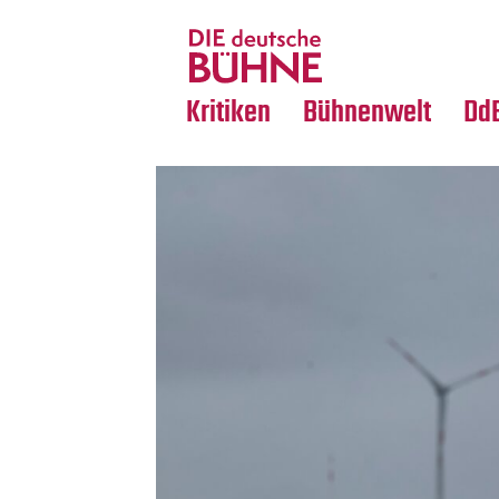
Tanz
Nachrufe
Crossover
Medientipps
Kritiken
Bühnenwelt
Dd