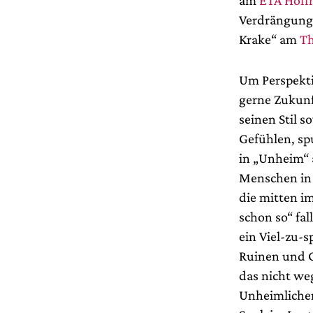
am
ETA Hoff
Verdrängungs
Krake“ am
Th
Um Perspekti
gerne Zukunf
seinen Stil 
Gefühlen, sp
in „Unheim“ 
Menschen in 
die mitten i
schon so“ fal
ein Viel-zu-
Ruinen und G
das nicht weg
Unheimlichen