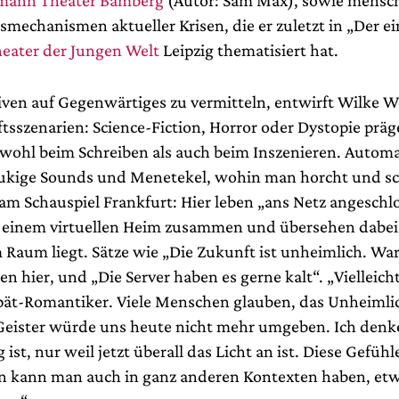
mann Theater Bamberg
(Autor: Sam Max), sowie mensch
mechanismen aktueller Krisen, die er zuletzt in „Der ei
eater der Jungen Welt
Leipzig thematisiert hat.
ven auf Gegenwärtiges zu vermitteln, entwirft Wilke
tsszenarien: Science-Fiction, Horror oder Dystopie prä
sowohl beim Schreiben als auch beim Inszenieren. Autom
ukige Sounds und Menetekel, wohin man horcht und s
am Schauspiel Frankfurt: Hier leben „ans Netz angeschl
einem virtuellen Heim zusammen und übersehen dabei 
m Raum liegt. Sätze wie „Die Zukunft ist unheimlich. W
len hier, und „Die Server haben es gerne kalt“. „Vielleicht
spät-Romantiker. Viele Menschen glauben, das Unheimli
eister würde uns heute nicht mehr umgeben. Ich denke
 ist, nur weil jetzt überall das Licht an ist. Diese Gefühl
 kann man auch in ganz anderen Kontexten haben, etw