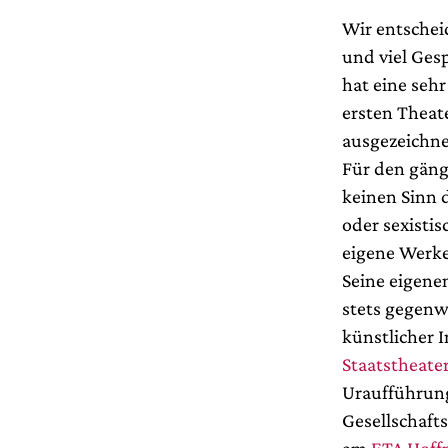
Wir entscheid
und viel Ges
hat eine seh
ersten Theat
ausgezeichnet
Für den gängi
keinen Sinn d
oder sexistis
eigene Werke
Seine eigene
stets gegenw
künstlicher 
Staatstheater
Uraufführung
Gesellschaft