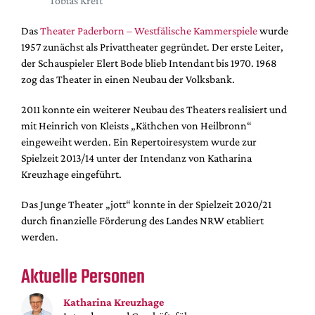
Tobias Kreft
DdB-map
Kalender
Das
Theater Paderborn – Westfälische Kammerspiele
wurde
1957 zunächst als Privattheater gegründet. Der erste Leiter,
Premierensuche
der Schauspieler Elert Bode blieb Intendant bis 1970. 1968
Festival-Planer
zog das Theater in einen Neubau der Volksbank.
Hefte
2011 konnte ein weiterer Neubau des Theaters realisiert und
Alle Hefte
mit Heinrich von Kleists „Käthchen von Heilbronn“
eingeweiht werden. Ein Repertoiresystem wurde zur
Leseproben
Spielzeit 2013/14 unter der Intendanz von Katharina
Podcast
Kreuzhage eingeführt.
Service
Das Junge Theater „jott“ konnte in der Spielzeit 2020/21
Shop / Abo
durch finanzielle Förderung des Landes NRW etabliert
werden.
Newsletter
Redaktion
Aktuelle Personen
Autor:innen
Partner
Katharina Kreuzhage