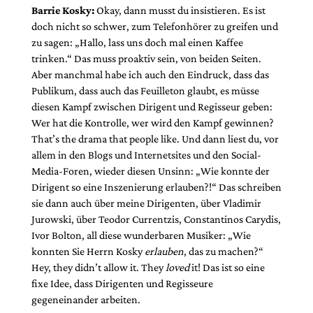
Barrie Kosky:
Okay, dann musst du insistieren. Es ist
doch nicht so schwer, zum Telefonhörer zu greifen und
zu sagen: „Hallo, lass uns doch mal einen Kaffee
trinken.“ Das muss proaktiv sein, von beiden Seiten.
Aber manchmal habe ich auch den Eindruck, dass das
Publikum, dass auch das Feuilleton glaubt, es müsse
diesen Kampf zwischen Dirigent und Regisseur geben:
Wer hat die Kontrolle, wer wird den Kampf gewinnen?
That’s the drama that people like. Und dann liest du, vor
allem in den Blogs und Internetsites und den Social-
Media-Foren, wieder diesen Unsinn: „Wie konnte der
Dirigent so eine Inszenierung erlauben?!“ Das schreiben
sie dann auch über meine Dirigenten, über Vladimir
Jurowski, über Teodor Currentzis, Constantinos Carydis,
Ivor Bolton, all diese wunderbaren Musiker: „Wie
konnten Sie Herrn Kosky
erlauben
, das zu machen?“
Hey, they didn’t allow it. They
loved
it! Das ist so eine
fixe Idee, dass Dirigenten und Regisseure
gegeneinander arbeiten.