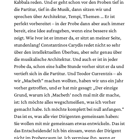
Kabbala reden. Und er geht schon vor den Proben tief in
die Partitur, tief in die Musik, dann sitzen wir und
sprechen über Architektur, Tempi, Themen … Er ist
perfekt vorbereitet – in der Probe dann aber auch immer
bereit, eine Idee aufzugeben, wenn eine bessere sich
zeigt. Wie Ivor ist er immer da, er sitzt an meiner Seite,
stundenlang! Constantinos Carydis redet nicht so sehr
über den intellektuellen Überbau, aber sehr genau über
die musikalische Architektur. Und auch er ist in jeder
Probe da, schon eine halbe Stunde vorher sitzt er da und
vertieft sich in die Partitur. Und Teodor Currentzis – als
wir „Macbeth“ machen wollten, haben wir uns ein Jahr
vorher getroffen, und er hat mir gesagt: „Der einzige
Grund, warum ich ,Macbeth‘ noch mal mit dir mache,
ist: Ich möchte alles wegschmeißen, was ich vorher
gemacht habe. Ich möchte komplett bei null anfangen.“
Das ist es, was alle vier Dirigenten gemeinsam haben:
Sie wollen mit mir gemeinsam etwas entwickeln. Das ist
das Entscheidende! Ich bin einsam, wenn der Dirigent
nicht im Probenraum ist. Ich vermisse ihn, wenn er