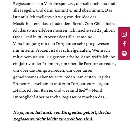
Regisseur sei ein Verkehrspolizist, der soll doch erst mal
alles regeln, und dann kommt
er
und übernimmt. Das
ist natürlich meilenweit weg von der Idee des
Musiktheaters, das schadet dem Beruf. Zum Glück habe
ich das so nie erleben müssen. Ich mache seit 25 Jahren
Oper. Und in 90 Prozent der Fälle ist meine
Verständigung mit den Dirigenten sehr gut gewesen,
nur in zehn Prozent ist das schiefgelaufen. Wenn ich
mit einem neuen Dirigenten arbeite, dann treffe ich ihn
ein Jahr vor der Premiere, um über die Partitur zu reden,
um über die Tempi zu reden, um über unser
gemeinsames Abenteuer zu reden. Am ersten Tag der
Proben zu erscheinen und zum Dirigenten zu sagen:
„Hallo, ich bin Barrie, und wer sind Sie?“ – Nein!
Unmöglich! Aber manche Regisseure machen das …
Na ja, man hat auch von Dirigenten gehört, die für
Regisseure nicht leicht zu erreichen sind.