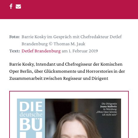
DdB-map
Kalender
Premierensuche
Festival-Planer
Foto:
Barrie Kosky im Gespräch mit Chefredakteur Detlef
Hefte
Brandenburg © Thomas M. Jauk
Text:
Detlef Brandenburg
am 1. Februar 2019
Alle Hefte
Leseproben
Barrie Kosky, Intendant und Chefregisseur der Komischen
Oper Berlin, über Glücksmomente und Horrorstories in der
Podcast
Zusammenarbeit zwischen Regisseur und Dirigent
Service
Shop / Abo
Newsletter
Redaktion
Autor:innen
Partner