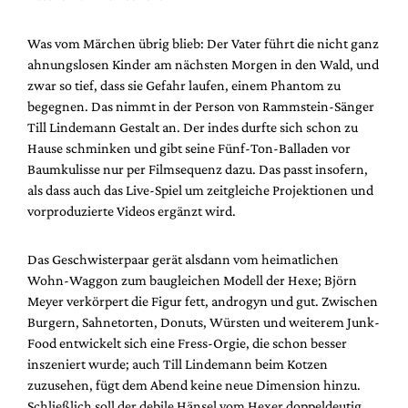
Was vom Märchen übrig blieb: Der Vater führt die nicht ganz
ahnungslosen Kinder am nächsten Morgen in den Wald, und
zwar so tief, dass sie Gefahr laufen, einem Phantom zu
begegnen. Das nimmt in der Person von Rammstein-Sänger
Till Lindemann Gestalt an. Der indes durfte sich schon zu
Hause schminken und gibt seine Fünf-Ton-Balladen vor
Baumkulisse nur per Filmsequenz dazu. Das passt insofern,
als dass auch das Live-Spiel um zeitgleiche Projektionen und
vorproduzierte Videos ergänzt wird.
Das Geschwisterpaar gerät alsdann vom heimatlichen
Wohn-Waggon zum baugleichen Modell der Hexe; Björn
Meyer verkörpert die Figur fett, androgyn und gut. Zwischen
Burgern, Sahnetorten, Donuts, Würsten und weiterem Junk-
Food entwickelt sich eine Fress-Orgie, die schon besser
inszeniert wurde; auch Till Lindemann beim Kotzen
zuzusehen, fügt dem Abend keine neue Dimension hinzu.
Schließlich soll der debile Hänsel vom Hexer doppeldeutig