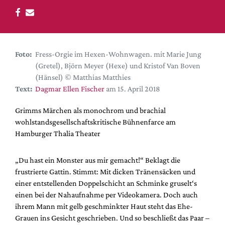
DdB-map
Kalender
Premierensuche
Festival-Planer
Foto:
Fress-Orgie im Hexen-Wohnwagen. mit Marie Jung
(Gretel), Björn Meyer (Hexe) und Kristof Van Boven
Hefte
(Hänsel) © Matthias Matthies
Alle Hefte
Text:
Dagmar Ellen Fischer
am 15. April 2018
Leseproben
Grimms Märchen als monochrom und brachial
Podcast
wohlstandsgesellschaftskritische Bühnenfarce am
Hamburger Thalia Theater
Service
Shop / Abo
„Du hast ein Monster aus mir gemacht!“ Beklagt die
frustrierte Gattin. Stimmt: Mit dicken Tränensäcken und
Newsletter
einer entstellenden Doppelschicht an Schminke gruselt‘s
Redaktion
einen bei der Nahaufnahme per Videokamera. Doch auch
Autor:innen
ihrem Mann mit gelb geschminkter Haut steht das Ehe-
Partner
Grauen ins Gesicht geschrieben. Und so beschließt das Paar –