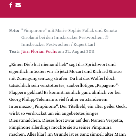
DdB-map
Kalender
Premierensuche
Foto:
"Pimpinone" mit Marie-Sophie Pollak und Renato
Festival-Planer
Girolami bei den Innsbrucker Festwochen. ©
Hefte
Innsbrucker Festwochen / Rupert Larl
Text:
Jörn Florian Fuchs
am 22. August 2011
Alle Hefte
Leseproben
„Einen Dieb hat niemand lieb“ sagt das Sprichwort und
eigentlich müssten wir ab jetzt Mozart und Richard Strauss
Podcast
mit Zuneigungsentzug strafen. Da hat das Wolferl doch
Service
tatsächlich sein verstottertes, zauberflötiges „Papageno“-
Plappern geklaut! Es kommt nämlich ganz ähnlich vor bei
Shop / Abo
Georg Philipp Telemanns viel früher entstandenem
Newsletter
Intermezzo „Pimpinone“. Der Titelheld, ein alter geiler Geck,
Redaktion
wirbt so verdruckst um ein angebetetes junges
Dienstmädchen. Dieses hört zwar auf den Namen Vespetta,
Autor:innen
Pimpinone allerdings möchte sie zu seiner Pimpinina
Partner
machen. Alles klar? Im Grunde ist es ganz simpel: alter Mann