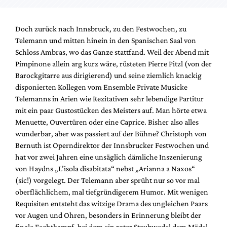
Doch zurück nach Innsbruck, zu den Festwochen, zu
Telemann und mitten hinein in den Spanischen Saal von
Schloss Ambras, wo das Ganze stattfand. Weil der Abend mit
Pimpinone allein arg kurz wäre, rüsteten Pierre Pitzl (von der
Barockgitarre aus dirigierend) und seine ziemlich knackig
disponierten Kollegen vom Ensemble Private Musicke
Telemanns in Arien wie Rezitativen sehr lebendige Partitur
mit ein paar Gustostücken des Meisters auf. Man hörte etwa
Menuette, Ouvertüren oder eine Caprice. Bisher also alles
wunderbar, aber was passiert auf der Bühne? Christoph von
Bernuth ist Operndirektor der Innsbrucker Festwochen und
hat vor zwei Jahren eine unsäglich dämliche Inszenierung
von Haydns „L’isola disabitata“ nebst „Arianna a Naxos“
(sic!) vorgelegt. Der Telemann aber sprüht nur so vor mal
oberflächlichem, mal tiefgründigerem Humor. Mit wenigen
Requisiten entsteht das witzige Drama des ungleichen Paars
vor Augen und Ohren, besonders in Erinnerung bleibt der
finale Fechtkampf, bei dem ein roter Staubwedel dem Mädel