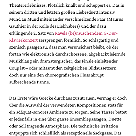
Theatererlebnisses. Plötzlich knallt und scheppert es. Das in
seinem dritten und letzten großen Liebesduett intensiv
Mund an Mund miteinander verschmelzende Paar (Maurus
Gauthier in der Rolle des Liebhabers) und der dazu
erklingende 2. Satz von
Ravels (be)rauschendem G-Dur-
Klavierkonzert
zersprengen förmlich. So schlagartig und
szenisch passgenau, dass man verunsichert bleibt, ob der
fortan wie elektronisch durchschossene, abgehackt leiernde
Musikklang ein dramaturgischer, das Finale einleitender
Coup ist – oder mitsamt den zeitgleichen Bildaussetzern
doch nur eine den choreografischen Fluss abrupt
aufbrechende Panne.
Das Erste wäre Goecke durchaus zuzutrauen, vermag er doch
über die Auswahl der verwendeten Kompositionen stets für
ein adäquat-sonores Ambiente zu sorgen. Seine Tänzer bettet
er jedenfalls in eine über ganze Ensemblepassagen, Duette
oder Soli tragende Atmosphäre. Die technische Irritation
entpuppte sich schließlich als rezeptionelle Sackgasse. Das