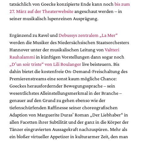
tatsächlich von Goecke konzipierte Ende kann noch
bis zum
27. März auf der Theaterwebsite
angeschaut werden – in
seiner musikalisch lupenreinen Ausprägung.
Ergänzend zu Ravel und
Debussys zentralem „La Mer“
werden die Musiker des Niedersächsischen Staatsorchesters
Hannover unter der musikalischen Leitung von
Valtteri
Rauhalammi
in künftigen Vorstellungen dann sogar noch
„D’un soir triste“ von Lili Boulanger
live beisteuern. Bis
dahin bietet die kostenfreie On-Demand-Freischaltung des
Premierenstreams eine sonst kaum mögliche Chance:
Goeckes herausfordernder Bewegungssprache – sein
wesentlichstes Alleinstellungsmerkmal in der Branche –
genauer auf den Grund zu gehen ebenso wie der
tiefenschürfenden Raffinesse seiner choreografischen
Adaption von Marguerite Duras’ Roman „Der Liebhaber“ in
allen Facetten ihrer Subtilität und der ganz in die Körper der
Tänzer eingravierten Aussagekraft nachzuspüren. Mehr als
ein bloßer virtueller Appetizer in kulturarmer Zeit, den man