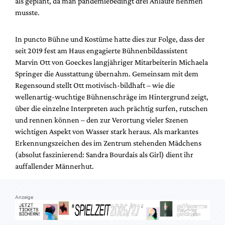
als geplant, da man pandemiebedingt drei Anläufe nehmen
Mediadaten
musste.
Suche
In puncto Bühne und Kostüme hatte dies zur Folge, dass der
seit 2019 fest am Haus engagierte Bühnenbildassistent
Marvin Ott von Goeckes langjähriger Mitarbeiterin Michaela
Springer die Ausstattung übernahm. Gemeinsam mit dem
Regensound stellt Ott motivisch-bildhaft – wie die
wellenartig-wuchtige Bühnenschräge im Hintergrund zeigt,
über die einzelne Interpreten auch prächtig surfen, rutschen
und rennen können – den zur Verortung vieler Szenen
wichtigen Aspekt von Wasser stark heraus. Als markantes
Erkennungszeichen des im Zentrum stehenden Mädchens
(absolut faszinierend: Sandra Bourdais als Girl) dient ihr
auffallender Männerhut.
Anzeige