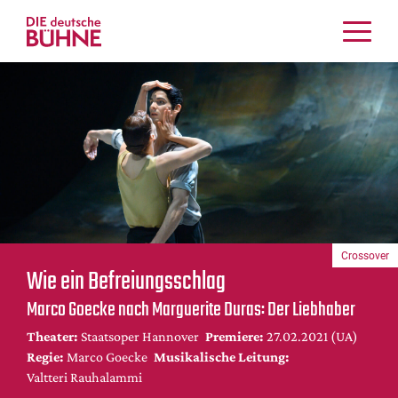
Kritiken
Schauspiel
Musiktheater
Tanz
Crossover
Bühnenwelt
Festivals & Veranstaltungen
Crossover
Menschen & Theater
Wie ein Befreiungsschlag
Themen
Marco Goecke nach Marguerite Duras: Der Liebhaber
Internationales
Theater:
Staatsoper Hannover
Premiere:
27.02.2021 (UA)
Nachrufe
Regie:
Marco Goecke
Musikalische Leitung:
Medientipps
Valtteri Rauhalammi