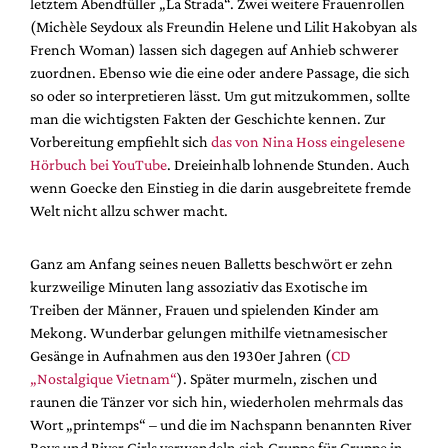
letztem Abendfüller „La Strada“. Zwei weitere Frauenrollen
(Michèle Seydoux als Freundin Helene und Lilit Hakobyan als
French Woman) lassen sich dagegen auf Anhieb schwerer
zuordnen. Ebenso wie die eine oder andere Passage, die sich
so oder so interpretieren lässt. Um gut mitzukommen, sollte
man die wichtigsten Fakten der Geschichte kennen. Zur
Vorbereitung empfiehlt sich
das von Nina Hoss eingelesene
Hörbuch bei YouTube
. Dreieinhalb lohnende Stunden. Auch
wenn Goecke den Einstieg in die darin ausgebreitete fremde
Welt nicht allzu schwer macht.
Ganz am Anfang seines neuen Balletts beschwört er zehn
kurzweilige Minuten lang assoziativ das Exotische im
Treiben der Männer, Frauen und spielenden Kinder am
Mekong. Wunderbar gelungen mithilfe vietnamesischer
Gesänge in Aufnahmen aus den 1930er Jahren (
CD
„Nostalgique Vietnam“
). Später murmeln, zischen und
raunen die Tänzer vor sich hin, wiederholen mehrmals das
Wort „printemps“ – und die im Nachspann benannten River
Boys und River Girls verwandeln sich Gruppe für Gruppe in