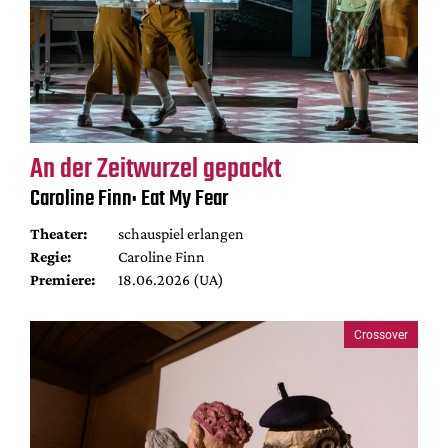
An der Zeitwurzel gepackt
Caroline Finn: Eat My Fear
Theater:
schauspiel erlangen
Regie:
Caroline Finn
Premiere:
18.06.2026 (UA)
Crossover