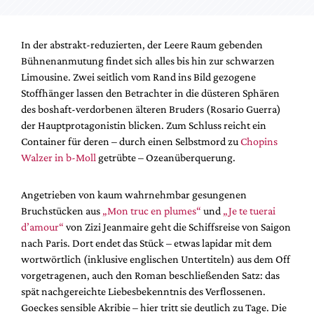
In der abstrakt-reduzierten, der Leere Raum gebenden
Bühnenanmutung findet sich alles bis hin zur schwarzen
Limousine. Zwei seitlich vom Rand ins Bild gezogene
Stoffhänger lassen den Betrachter in die düsteren Sphären
des boshaft-verdorbenen älteren Bruders (Rosario Guerra)
der Hauptprotagonistin blicken. Zum Schluss reicht ein
Container für deren – durch einen Selbstmord zu
Chopins
Walzer in b-Moll
getrübte – Ozeanüberquerung.
Angetrieben von kaum wahrnehmbar gesungenen
Bruchstücken aus
„Mon truc en plumes“
und
„Je te tuerai
d’amour“
von Zizi Jeanmaire geht die Schiffsreise von Saigon
nach Paris. Dort endet das Stück – etwas lapidar mit dem
wortwörtlich (inklusive englischen Untertiteln) aus dem Off
vorgetragenen, auch den Roman beschließenden Satz: das
spät nachgereichte Liebesbekenntnis des Verflossenen.
Goeckes sensible Akribie – hier tritt sie deutlich zu Tage. Die