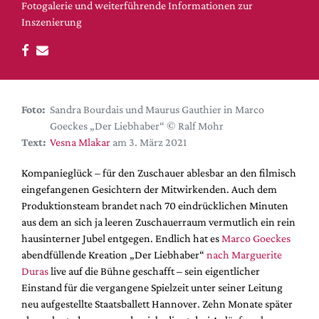
DdB-map
Fotogalerie und weiterführende Informationen zur
Inszenierung
Kalender
Premierensuche
Festival-Planer
Hefte
Foto:
Sandra Bourdais und Maurus Gauthier in Marco
Alle Hefte
Goeckes „Der Liebhaber“ © Ralf Mohr
Text:
Vesna Mlakar
am 3. März 2021
Leseproben
Podcast
Kompanieglück – für den Zuschauer ablesbar an den filmisch
eingefangenen Gesichtern der Mitwirkenden. Auch dem
Service
Produktionsteam brandet nach 70 eindrücklichen Minuten
aus dem an sich ja leeren Zuschauerraum vermutlich ein rein
Shop / Abo
hausinterner Jubel entgegen. Endlich hat es
Marco Goeckes
Newsletter
abendfüllende Kreation „Der Liebhaber“
nach Marguerite
Redaktion
Duras
live auf die Bühne geschafft – sein eigentlicher
Autor:innen
Einstand für die vergangene Spielzeit unter seiner Leitung
neu aufgestellte Staatsballett Hannover. Zehn Monate später
Partner