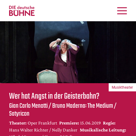
Kritiken
Schauspiel
Musiktheater
Tanz
Crossover
Bühnenwelt
Festivals & Veranstaltungen
Musiktheater
Menschen & Theater
Wer hat Angst in der Geisterbahn?
Themen
Gian Carlo Menotti / Bruno Maderna: The Medium /
Internationales
Satyricon
Nachrufe
Theater:
Oper Frankfurt
Premiere:
15.06.2019
Regie:
Medientipps
Hans Walter Richter / Nelly Danker
Musikalische Leitung: