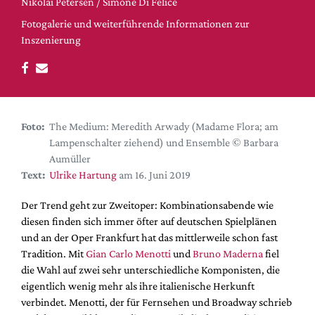
DdB-map
Nikolai Petersen / Simone Di Felice
Fotogalerie und weiterführende Informationen zur
Kalender
Inszenierung
Premierensuche
Festival-Planer
Hefte
Alle Hefte
Foto:
The Medium: Meredith Arwady (Madame Flora; am
Lampenschalter ziehend) und Ensemble © Barbara
Leseproben
Aumüller
Podcast
Text:
Ulrike Hartung
am 16. Juni 2019
Service
Der Trend geht zur Zweitoper: Kombinationsabende wie
Shop / Abo
diesen finden sich immer öfter auf deutschen Spielplänen
und an der Oper Frankfurt hat das mittlerweile schon fast
Newsletter
Tradition. Mit
Gian Carlo Menotti
und
Bruno Maderna
fiel
Redaktion
die Wahl auf zwei sehr unterschiedliche Komponisten, die
Autor:innen
eigentlich wenig mehr als ihre italienische Herkunft
Partner
verbindet. Menotti, der für Fernsehen und Broadway schrieb