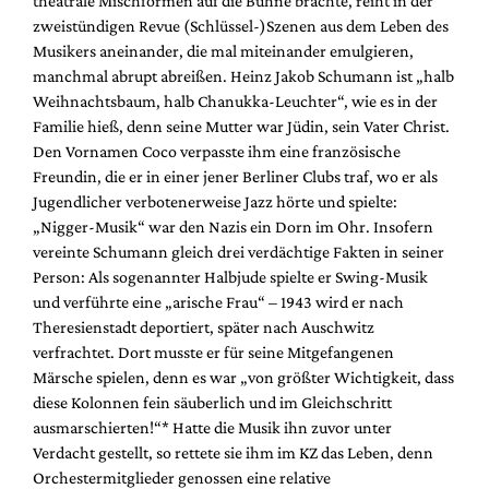
theatrale Mischformen auf die Bühne brachte, reiht in der
Mediadaten
zweistündigen Revue (Schlüssel-)Szenen aus dem Leben des
Suche
Musikers aneinander, die mal miteinander emulgieren,
manchmal abrupt abreißen. Heinz Jakob Schumann ist „halb
Weihnachtsbaum, halb Chanukka-Leuchter“, wie es in der
Familie hieß, denn seine Mutter war Jüdin, sein Vater Christ.
Den Vornamen Coco verpasste ihm eine französische
Freundin, die er in einer jener Berliner Clubs traf, wo er als
Jugendlicher verbotenerweise Jazz hörte und spielte:
„Nigger-Musik“ war den Nazis ein Dorn im Ohr. Insofern
vereinte Schumann gleich drei verdächtige Fakten in seiner
Person: Als sogenannter Halbjude spielte er Swing-Musik
und verführte eine „arische Frau“ – 1943 wird er nach
Theresienstadt deportiert, später nach Auschwitz
verfrachtet. Dort musste er für seine Mitgefangenen
Märsche spielen, denn es war „von größter Wichtigkeit, dass
diese Kolonnen fein säuberlich und im Gleichschritt
ausmarschierten!“* Hatte die Musik ihn zuvor unter
Verdacht gestellt, so rettete sie ihm im KZ das Leben, denn
Orchestermitglieder genossen eine relative