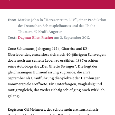
DdB-map
Kalender
Premierensuche
Foto:
Markus John in "Herzzentrum I-IV", einer Produktion
des Deutschen Schauspielhauses und des Thalia
Festival-Planer
Theaters. © Krafft Angerer
Hefte
Text:
Dagmar Ellen Fischer
am 3. September 2012
Alle Hefte
Coco Schumann, Jahrgang 1924, Gitarrist und KZ-
Leseproben
Überlebender, entschloss sich nach 40-jährigem Schweigen
doch noch aus seinem Leben zu erzählen: 1997 erschien
Podcast
seine Autobiografie „Der Ghetto Swinger“. Die liegt der
Service
gleichnamigen Bühnenfassung zugrunde, die am 2.
September als Uraufführung die Spielzeit der Hamburger
Shop / Abo
Kammerspiele eröffnete. Ein Unterfangen, waghalsig und
Newsletter
mutig zugleich, das weder richtig schief ging noch wirklich
Redaktion
gelang.
Autor:innen
Regisseur Gil Mehmert, der schon mehrere musikalisch-
Partner