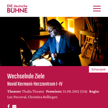
Kritiken
Schauspiel
Musiktheater
Tanz
Crossover
Bühnenwelt
Festivals & Veranstaltungen
Schauspiel
Menschen & Theater
Wechselnde Ziele
Themen
Navid Kermani: Herzzentrum I-IV
Internationales
Theater:
Thalia Theater
Premiere:
31.08.2012 (UA)
Regie:
Nachrufe
Luc Perceval, Christina Bellingen
Medientipps