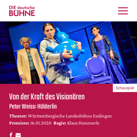
Kritiken
Schauspiel
Musiktheater
Tanz
Crossover
Bühnenwelt
Festivals & Veranstaltungen
Schauspiel
Menschen & Theater
Von der Kraft des Visionären
Themen
Peter Weiss: Hölderlin
Internationales
Theater:
Württembergische Landesbühne Esslingen
Nachrufe
Premiere:
16.01.2020
Regie:
Klaus Hemmerle
Medientipps