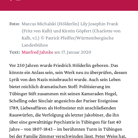
DdB-map
Kalender
Premierensuche
Foto:
Marcus Michalski (Hölderlin) Lily Josephin Frank
(Fritz von Kalb) und Kirstin Göpfert (Charlotte von
Festival-Planer
Kalb, v.l.) © Patrick Pfeiffer/Württembergische
Hefte
Landesbühne
Text:
Manfred Jahnke
am 17. Januar 2020
Alle Hefte
Leseproben
Vor 250 Jahren wurde Friedrich Hölderlin geboren. Das
könnte ein Anlass sein, sein Werk neu zu überprüfen, dessen
Podcast
Lyrik von den Nazis missbraucht wurde. Auch sein Leben
Service
bietet reichlich dramatischen Stoff: Politisierung im
Tübinger Stift zusammen mit seinen Kameraden Hegel,
Shop / Abo
Schelling oder Sinclair angesichts der Pariser Ereignisse
Newsletter
1789, Liebesaffären als Hofmeister mit anschließenden
Redaktion
Rauswürfen, die Verfolgung als letzter Jakobiner, die ihn
über eine gewalttätige Psychiatrie in Tübingen für fast 40
Autor:innen
Jahre – von 1807-1843 – im berühmten Turm in Tübingen
Partner
bei der Familie Zimmer verschwinden lässt. Peter Weiss hat,