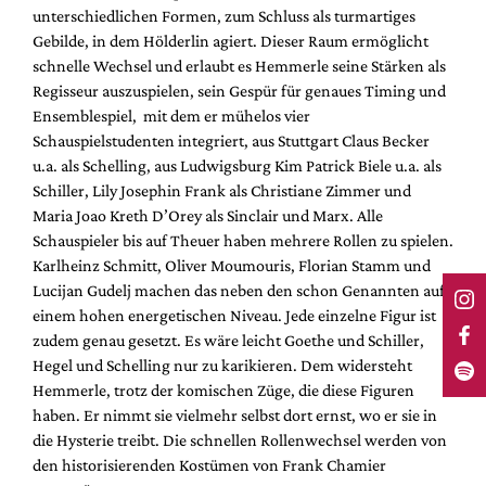
unterschiedlichen Formen, zum Schluss als turmartiges
Gebilde, in dem Hölderlin agiert. Dieser Raum ermöglicht
schnelle Wechsel und erlaubt es Hemmerle seine Stärken als
Regisseur auszuspielen, sein Gespür für genaues Timing und
Ensemblespiel, mit dem er mühelos vier
Schauspielstudenten integriert, aus Stuttgart Claus Becker
u.a. als Schelling, aus Ludwigsburg Kim Patrick Biele u.a. als
Schiller, Lily Josephin Frank als Christiane Zimmer und
Maria Joao Kreth D’Orey als Sinclair und Marx. Alle
Schauspieler bis auf Theuer haben mehrere Rollen zu spielen.
Karlheinz Schmitt, Oliver Moumouris, Florian Stamm und
Lucijan Gudelj machen das neben den schon Genannten auf
einem hohen energetischen Niveau. Jede einzelne Figur ist
zudem genau gesetzt. Es wäre leicht Goethe und Schiller,
Hegel und Schelling nur zu karikieren. Dem widersteht
Hemmerle, trotz der komischen Züge, die diese Figuren
haben. Er nimmt sie vielmehr selbst dort ernst, wo er sie in
die Hysterie treibt. Die schnellen Rollenwechsel werden von
den historisierenden Kostümen von Frank Chamier