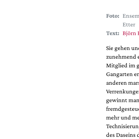
Foto:
Ensemb
Etter
Text:
Björn 
Sie gehen un
zunehmend en
Mitglied im
Gangarten en
anderen mars
Verrenkungen
gewinnt man
fremdgesteue
mehr und meh
Technisierun
des Daseins 