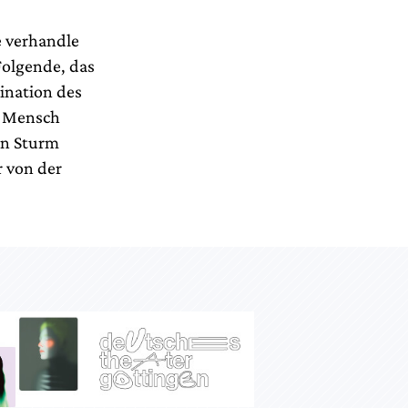
 verhandle
Folgende, das
ination des
r Mensch
en Sturm
r von der