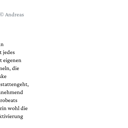
 © Andreas
nn
t jedes
it eigenen
meln, die
ske
nstattengeht,
zunehmend
trobeats
rin wohl die
ktivierung