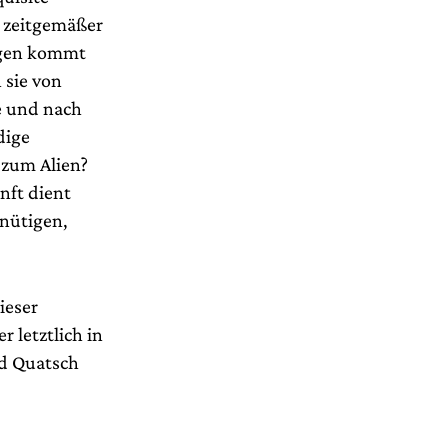
 zeitgemäßer
egen kommt
 sie von
e und nach
dige
 zum Alien?
nft dient
inütigen,
ieser
r letztlich in
nd Quatsch