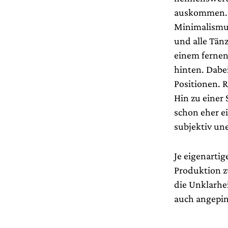
auskommen. W
Minimalismus
und alle Tän
einem fernen
hinten. Dabe
Positionen. R
Hin zu einer 
schon eher e
subjektiv un
Je eigenartig
Produktion zu
die Unklarhe
auch angepins