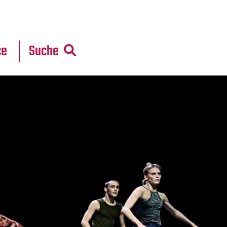
r
daten
ce
Suche