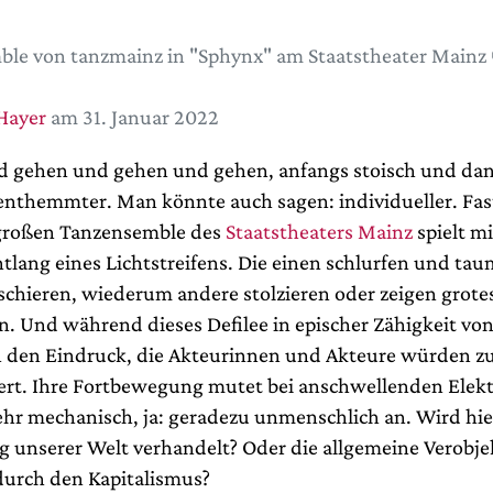
le von tanzmainz in "Sphynx" am Staatstheater Mainz
Hayer
am 31. Januar 2022
d gehen und gehen und gehen, anfangs stoisch und da
themmter. Man könnte auch sagen: individueller. Fas
 großen Tanzensemble des
Staatstheaters Mainz
spielt m
tlang eines Lichtstreifens. Die einen schlurfen und tau
chieren, wiederum andere stolzieren oder zeigen grote
. Und während dieses Defilee in epischer Zähigkeit vo
 den Eindruck, die Akteurinnen und Akteure würden 
rt. Ihre Fortbewegung mutet bei anschwellenden Elek
r mechanisch, ja: geradezu unmenschlich an. Wird hie
g unserer Welt verhandelt? Oder die allgemeine Verobje
durch den Kapitalismus?