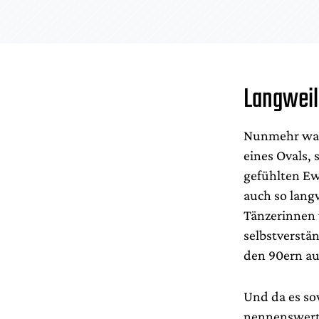
Langweil
Nunmehr wand
eines Ovals, 
gefühlten Ewi
auch so lang
Tänzerinnen 
selbstverstän
den 90ern au
Und da es so
nennenswerte