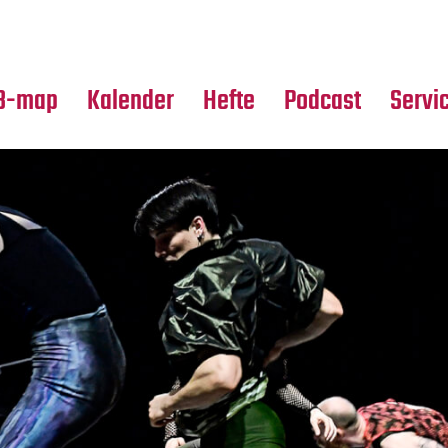
Premierensuche
Alle Hefte
Partne
Festival-Planer
Leseproben
Media
B-map
Kalender
Hefte
Podcast
Servi