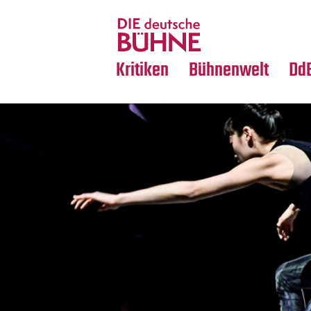
Tanz
Nachrufe
Crossover
Medientipps
Kritiken
Bühnenwelt
Dd