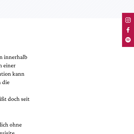
n innerhalb
h einer
lution kann
 die
ißt doch seit
lich ohne
uisite