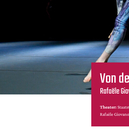
Von de
Rafaële Gi
Theater:
Staats
Rafaële Giovano