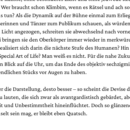
er braucht schon Klimbim, wenn es Rätsel und ach so
 tun? Als die Dynamik auf der Bühne einmal zum Erli
zerinnen und Tänzer zum Publikum schauen, als würden
 Licht angezogen, schreiten sie abwechselnd nach vorn
i bringen sie den Oberkörper immer wieder in merkwür
ealisiert sich darin die nächste Stufe des Humanen? Hin
Special Art of Life? Man weiß es nicht. Für die nahe Zuku
in Blick auf die Uhr, um das Ende des objektiv sechzigm
endlichen Stücks vor Augen zu haben.
er die Darstellung, desto besser – so scheint die Devise d
 lauten, die sich zwar als avantgardistisch gebärdet, abe
it und Unbestimmtheit hineinflüchtet. Doch so glänze
elt sein mag, er bleibt eben Quatsch.