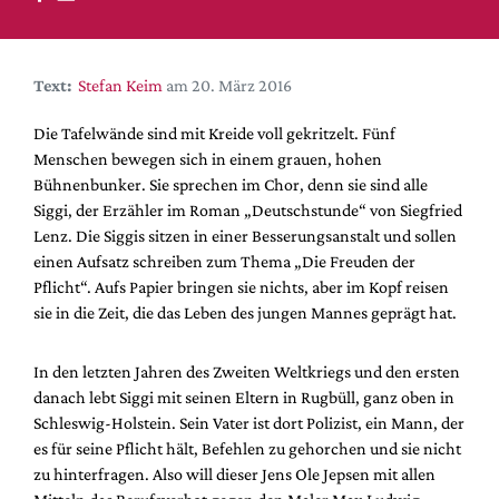
DdB-map
Kalender
Premierensuche
Text:
Stefan Keim
am 20. März 2016
Festival-Planer
Die Tafelwände sind mit Kreide voll gekritzelt. Fünf
Hefte
Menschen bewegen sich in einem grauen, hohen
Bühnenbunker. Sie sprechen im Chor, denn sie sind alle
Alle Hefte
Siggi, der Erzähler im Roman „Deutschstunde“ von Siegfried
Leseproben
Lenz. Die Siggis sitzen in einer Besserungsanstalt und sollen
einen Aufsatz schreiben zum Thema „Die Freuden der
Podcast
Pflicht“. Aufs Papier bringen sie nichts, aber im Kopf reisen
Service
sie in die Zeit, die das Leben des jungen Mannes geprägt hat.
Shop / Abo
In den letzten Jahren des Zweiten Weltkriegs und den ersten
Newsletter
danach lebt Siggi mit seinen Eltern in Rugbüll, ganz oben in
Redaktion
Schleswig-Holstein. Sein Vater ist dort Polizist, ein Mann, der
Autor:innen
es für seine Pflicht hält, Befehlen zu gehorchen und sie nicht
zu hinterfragen. Also will dieser Jens Ole Jepsen mit allen
Partner